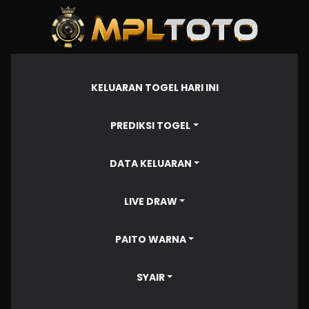
KELUARAN TOGEL HARI INI
PREDIKSI TOGEL
DATA KELUARAN
LIVE DRAW
PAITO WARNA
SYAIR