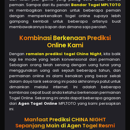
pemain. Sampai dari itu pendiri
Bandar Togel MPLTOTO
ini membagikan keringanan untuk beberapa pemain
dengan memperkenalkan togel online supaya lebih
gampang kembali untuk beberapa artisnya buat
membawakannya kapan dan dimana saja peroleh.
Kombinasi Berkenaan Prediksi
Online Kami
Dengan
ramalan
prediksi
togel China Night
, kita balik
lagi ke mode yang lebih konvensional dari permainan.
Sebagian orang telah senang dengan uang tunai yang
menggunakan uang asli sejauh beberapa tahun, dan
permainan online ini alami kenaikan yang besar sekali
dalam daya tarik sekarang ini pada akhirannya patut untuk
dimainkan melalui internet. Ini adalah beberapa
kombinasi cepat buat anda ketahui berkenaan permainan
Togel Online. Sekarang ini anda dapat beberapa gagasan
dari
Agen
Togel Online
MPLTOTO yang kami persiapkan
ini.
Manfaat Prediksi
CHINA NIGHT
Sepanjang Main di Agen Togel Resmi