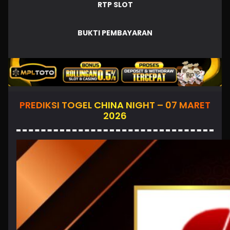
RTP SLOT
BUKTI PEMBAYARAN
PREDIKSI TOGEL CHINA NIGHT – 07 MARET
2026