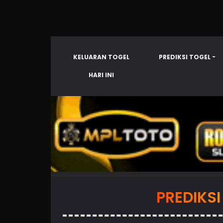
KELUARAN TOGEL
PREDIKSI TOGEL
HARI INI
PREDIKSI