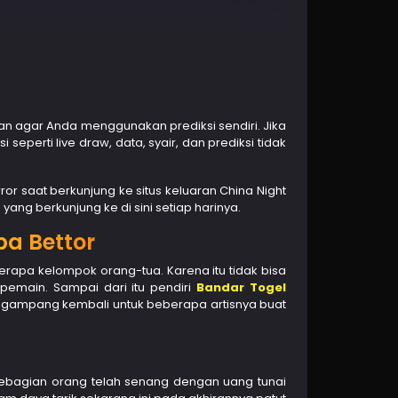
ikan agar Anda menggunakan prediksi sendiri. Jika
eperti live draw, data, syair, dan prediksi tidak
ror saat berkunjung ke situs keluaran China Night
ang berkunjung ke di sini setiap harinya.
pa Bettor
berapa kelompok orang-tua. Karena itu tidak bisa
 pemain. Sampai dari itu pendiri
Bandar Togel
 gampang kembali untuk beberapa artisnya buat
. Sebagian orang telah senang dengan uang tunai