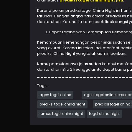
arah status
prediksi
togel China Night jitu
.
Karena peran prediksi togel China Night ini ha
taruhan. Dengan angka pas dalam prediksi ini b
dan taruhan. Karena itu kamu esok tidak sangsi 
Dapat Tambahkan Kemampuan Kemenan
Kemampuan kemenangan besar jelas sudah selekas
yang akurat. Karena ini telah jadi manfaat penti
prediksi China Night yang telah admin berikan.
Kamu permulaannya jelas sudah ketahui manfaa
dan taruhan. Bila 2 keunggulan itu dapat kamu 
Tags :
agen togel online
agen togel online terperc
prediksi togel china night
prediksi togel china n
rumus togel china night
togel china night