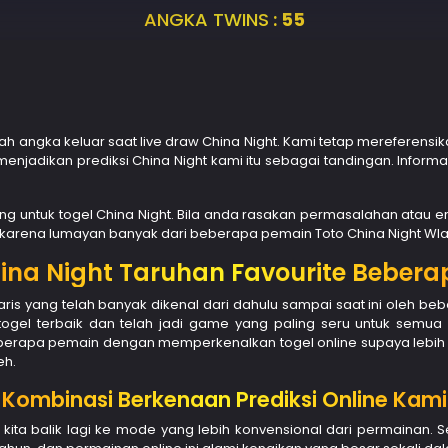
ANGKA TWINS
:
55
☆☆☆
Prediksi Togel MPLTOTO
☆☆☆
elah angka keluar saat live draw China Night. Kami tetap mereferens
adikan prediksi China Night kami itu sebagai tandingan. Informasi s
ting untuk togel China Night. Bila anda rasakan permasalahan atau er
u karena lumayan banyak dari beberapa pemain Toto China Night Wla y
ina Night Taruhan Favourite Bebera
ris yang telah banyak dikenal dari dahulu sampai saat ini oleh be
togel terbaik dan telah jadi game yang paling seru untuk semua
berapa pemain dengan memperkenalkan togel online supaya lebih
eh.
Kombinasi Berkenaan Prediksi Online Kami
, kita balik lagi ke mode yang lebih konvensional dari permainan