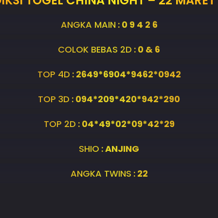
IKSI TOGEL CHINA NIGHT – 22 MARET
ANGKA MAIN
:
0 9 4 2 6
COLOK BEBAS 2D
:
0 & 6
TOP 4D
:
2649*6904*9462*0942
TOP 3D
:
094*209*420*942*290
TOP 2D
:
04*49*02*09*42*29
SHIO
:
ANJING
ANGKA TWINS
:
22
☆☆☆
Prediksi Togel MPLTOTO
☆☆☆