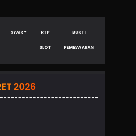
SYAIR
RTP
BUKTI
SLOT
PEMBAYARAN
RET 2026