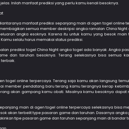
as. Inilah manfaat prediksi yang perlu kamu kenali besoknya.
at
antaranya manfaat prediksi sepanjang main di agen togel online t
t membagikan semua member deskripsi angka ramalan China Night ak
luaran angka esoknya. Karena itu untuk kamu yang besok main t
mu selalu harus memakai status prediksi.
an prediksi togel China Night angka togel ada banyak. Angka pas 
game dan taruhan besoknya. Terang selekasnya bisa semua ka
terbaik.
en togel online terpercaya. Terang saja kamu akan langsung tem
gai member pendatang baru terang kamu terangnya kerap kebim
 terang akan gampang kamu obati. Misalnya kamu besoknya dapat m
ri sepanjang main di agen togel online terpercaya selekasnya bis
esok akan terbelit type pasaran game dan taruhan. Dasarnya angka
yakinkan tipe pasaran game dan taruhan sepanjang main di bandar t
gan