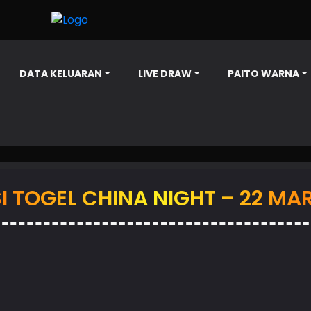
DATA KELUARAN
LIVE DRAW
PAITO WARNA
I TOGEL CHINA NIGHT – 22 MA