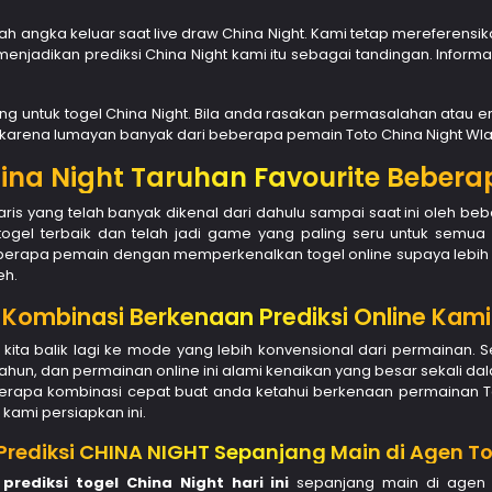
elah angka keluar saat live draw China Night. Kami tetap mereferens
adikan prediksi China Night kami itu sebagai tandingan. Informasi s
ting untuk togel China Night. Bila anda rasakan permasalahan atau er
u karena lumayan banyak dari beberapa pemain Toto China Night Wla y
ina Night Taruhan Favourite Bebera
ris yang telah banyak dikenal dari dahulu sampai saat ini oleh be
togel terbaik dan telah jadi game yang paling seru untuk semua
berapa pemain dengan memperkenalkan togel online supaya lebih
eh.
Kombinasi Berkenaan Prediksi Online Kami
, kita balik lagi ke mode yang lebih konvensional dari permainan
un, dan permainan online ini alami kenaikan yang besar sekali dala
beberapa kombinasi cepat buat anda ketahui berkenaan permainan 
ami persiapkan ini.
Prediksi
CHINA NIGHT
Sepanjang Main di Agen To
s
prediksi togel
China Night hari ini
sepanjang main di agen t