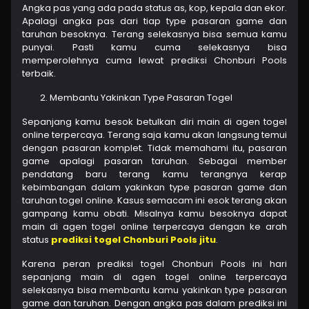
Angka pas yang ada pada status as, kop, kepala dan ekor.
Apalagi angka pas dari tiap type pasaran game dan
taruhan besoknya. Terang selekasnya bisa semua kamu
punyai. Pasti kamu cuma selekasnya bisa
memperolehnya cuma lewat prediksi Chonburi Pools
terbaik.
Membantu Yakinkan Type Pasaran Togel
Sepanjang kamu besok betulkan diri main di agen togel
online terpercaya. Terang saja kamu akan langsung temui
dengan pasaran komplet. Tidak memahami itu, pasaran
game apalagi pasaran taruhan. Sebagai member
pendatang baru terang kamu terangnya kerap
kebimbangan dalam yakinkan type pasaran game dan
taruhan togel online. Kasus semacam ini esok terang akan
gampang kamu obati. Misalnya kamu besoknya dapat
main di agen togel online terpercaya dengan ke arah
status
prediksi
togel Chonburi Pools jitu
.
Karena peran prediksi togel Chonburi Pools ini hari
sepanjang main di agen togel online terpercaya
selekasnya bisa membantu kamu yakinkan type pasaran
game dan taruhan. Dengan angka pas dalam prediksi ini