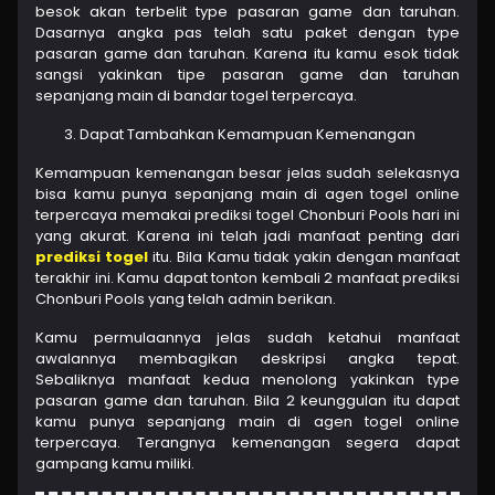
besok akan terbelit type pasaran game dan taruhan.
Dasarnya angka pas telah satu paket dengan type
pasaran game dan taruhan. Karena itu kamu esok tidak
sangsi yakinkan tipe pasaran game dan taruhan
sepanjang main di bandar togel terpercaya.
Dapat Tambahkan Kemampuan Kemenangan
Kemampuan kemenangan besar jelas sudah selekasnya
bisa kamu punya sepanjang main di agen togel online
terpercaya memakai prediksi togel Chonburi Pools hari ini
yang akurat. Karena ini telah jadi manfaat penting dari
prediksi togel
itu. Bila Kamu tidak yakin dengan manfaat
terakhir ini. Kamu dapat tonton kembali 2 manfaat prediksi
Chonburi Pools yang telah admin berikan.
Kamu permulaannya jelas sudah ketahui manfaat
awalannya membagikan deskripsi angka tepat.
Sebaliknya manfaat kedua menolong yakinkan type
pasaran game dan taruhan. Bila 2 keunggulan itu dapat
kamu punya sepanjang main di agen togel online
terpercaya. Terangnya kemenangan segera dapat
gampang kamu miliki.