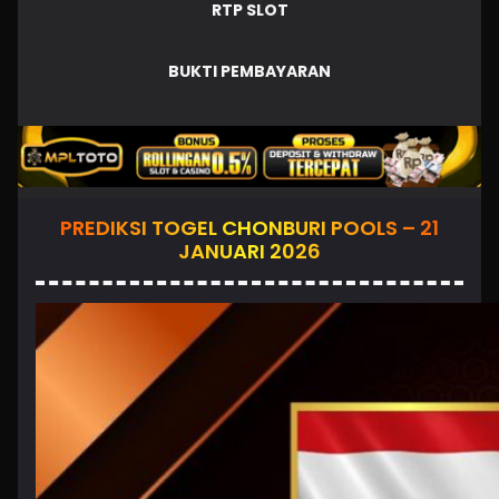
RTP SLOT
BUKTI PEMBAYARAN
PREDIKSI TOGEL CHONBURI POOLS – 21
JANUARI 2026