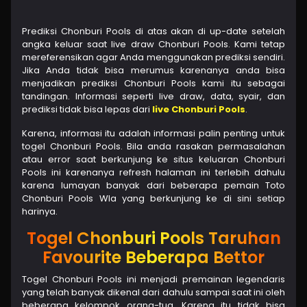
Prediksi Chonburi Pools di atas akan di up-date setelah
angka keluar saat live draw Chonburi Pools. Kami tetap
mereferensikan agar Anda menggunakan prediksi sendiri.
Jika Anda tidak bisa merumus karenanya anda bisa
menjadikan prediksi Chonburi Pools kami itu sebagai
tandingan. Informasi seperti live draw, data, syair, dan
prediksi tidak bisa lepas dari
live Chonburi Pools
.
Karena, informasi itu adalah informasi palin penting untuk
togel Chonburi Pools. Bila anda rasakan permasalahan
atau error saat berkunjung ke situs keluaran Chonburi
Pools ini karenanya refresh halaman ini terlebih dahulu
karena lumayan banyak dari beberapa pemain Toto
Chonburi Pools Wla yang berkunjung ke di sini setiap
harinya.
Togel Chonburi Pools Taruhan
Favourite Beberapa Bettor
Togel Chonburi Pools ini menjadi premainan legendaris
yang telah banyak dikenal dari dahulu sampai saat ini oleh
beberapa kelompok orang-tua. Karena itu tidak bisa