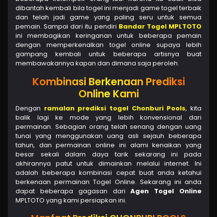
dibantah kembali bila togel ini menjadi game togel terbaik
dan telah jadi game yang paling seru untuk semua
pemain. Sampai dari itu pendiri
Bandar Togel MPLTOTO
ini membagikan keringanan untuk beberapa pemain
dengan memperkenalkan togel online supaya lebih
gampang kembali untuk beberapa artisnya buat
membawakannya kapan dan dimana saja peroleh.
Kombinasi Berkenaan Prediksi
Online Kami
Dengan
ramalan
prediksi
togel Chonburi Pools
, kita
balik lagi ke mode yang lebih konvensional dari
permainan. Sebagian orang telah senang dengan uang
tunai yang menggunakan uang asli sejauh beberapa
tahun, dan permainan online ini alami kenaikan yang
besar sekali dalam daya tarik sekarang ini pada
akhirannya patut untuk dimainkan melalui internet. Ini
adalah beberapa kombinasi cepat buat anda ketahui
berkenaan permainan Togel Online. Sekarang ini anda
dapat beberapa gagasan dari
Agen
Togel Online
MPLTOTO yang kami persiapkan ini.