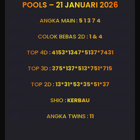
POOLS – 21 JANUARI 2026
ANGKA MAIN
:
5 1 3 7 4
COLOK BEBAS 2D
:
1 & 4
TOP 4D
:
4153*1347*5137*7431
TOP 3D
:
375*137*513*751*715
TOP 2D
:
13*31*53*35*51*37
SHIO
:
KERBAU
ANGKA TWINS
:
11
☆☆☆
Prediksi Togel MPLTOTO
☆☆☆