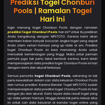
Prediksi Togel Chonburi
Pools | Ramalan Togel
Hari Ini
Ingin menang togel Chonburi Pools dengan ramalan
prediksi togel Chonburi Pools
hari ini? Untuk itu pastikan
Anda bergabung dengan MPLTOTO. Karena kami akan
memberi kalian banyak bocoran angka togel yang dapat
Anda claim sehari-harinya yang up-date di sini. Prediksi
togel Chonburi Pools ini bisa menolong Anda untuk
mencetak kemenangan yang tinggi. Maka untuk pemain
pemula juga tak perlu takut kembali karena, kami telah
mempersiapkan data prediksi togel Chonburi Pools ini hari
dengan resmi dan akurat tentunya.
Semua pencinta
togel Chonburi Pools
, sekarang ini tak
perlu kewalahan dalam cari data keluaran Chonburi Pools
dan rumus prediksi. Karena Bandar Togel MPLTOTO sudah
mempersiapkan data prediksi togel Chonburi Pools ini hari
dengan jitu dan akurat. Kami layani data result togel yang
up-date sehari-harinya. Hingga Anda tak perlu keluar situs
ini untuk cari data keluaran di bandar togel online yang