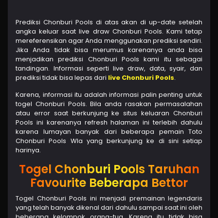
Prediksi Chonburi Pools di atas akan di up-date setelah
angka keluar saat live draw Chonburi Pools. Kami tetap
mereferensikan agar Anda menggunakan prediksi sendiri.
Jika Anda tidak bisa merumus karenanya anda bisa
menjadikan prediksi Chonburi Pools kami itu sebagai
tandingan. Informasi seperti live draw, data, syair, dan
prediksi tidak bisa lepas dari
live Chonburi Pools
.
Karena, informasi itu adalah informasi palin penting untuk
togel Chonburi Pools. Bila anda rasakan permasalahan
atau error saat berkunjung ke situs keluaran Chonburi
Pools ini karenanya refresh halaman ini terlebih dahulu
karena lumayan banyak dari beberapa pemain Toto
Chonburi Pools Wla yang berkunjung ke di sini setiap
harinya.
Togel Chonburi Pools Taruhan
Favourite Beberapa Bettor
Togel Chonburi Pools ini menjadi premainan legendaris
yang telah banyak dikenal dari dahulu sampai saat ini oleh
beberapa kelompok orang-tua. Karena itu tidak bisa