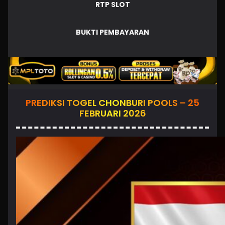
RTP SLOT
BUKTI PEMBAYARAN
PREDIKSI TOGEL CHONBURI POOLS – 25
FEBRUARI 2026