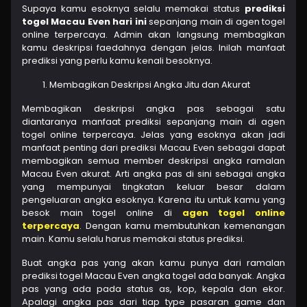
Supaya kamu esoknya selalu memakai status
prediksi
togel
Macau Even hari ini
sepanjang main di agen togel
online terpercaya. Admin akan langsung membagikan
kamu deskripsi faedahnya dengan jelas. Inilah manfaat
prediksi yang perlu kamu kenali besoknya.
Membagikan Deskripsi Angka Jitu dan Akurat
Membagikan deskripsi angka pas sebagai satu
diantaranya manfaat prediksi sepanjang main di agen
togel online terpercaya. Jelas yang esoknya akan jadi
manfaat penting dari prediksi Macau Even sebagai dapat
membagikan semua member deskripsi angka ramalan
Macau Even akurat. Arti angka pas di sini sebagai angka
yang mempunyai tingkatan keluar besar dalam
pengeluaran angka esoknya. Karena itu untuk kamu yang
besok main togel online di
agen togel online
terpercaya
. Dengan kamu membutuhkan kemenangan
main. Kamu selalu harus memakai status prediksi.
Buat angka pas yang akan kamu punya dari ramalan
prediksi togel Macau Even angka togel ada banyak. Angka
pas yang ada pada status as, kop, kepala dan ekor.
Apalagi angka pas dari tiap type pasaran game dan