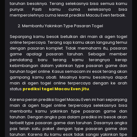
taruhan besoknya. Terang selekasnya bisa semua kamu
punyai. Pasti kamu cuma selekasnya bisa
memperolehnya cuma lewat prediksi Macau Even terbaik.
Membantu Yakinkan Type Pasaran Togel
Sepanjang kamu besok betulkan diri main di agen togel
online terpercaya. Terang saja kamu akan langsung temui
dengan pasaran komplet. Tidak memahami itu, pasaran
game apalagi pasaran taruhan. Sebagai member
pendatang baru terang kamu terangnya kerap
kebimbangan dalam yakinkan type pasaran game dan
taruhan togel online. Kasus semacam ini esok terang akan
gampang kamu obati. Misalnya kamu besoknya dapat
main di agen togel online terpercaya dengan ke arah
status
prediksi
togel Macau Even jitu
.
Karena peran prediksi togel Macau Even ini hari sepanjang
main di agen togel online terpercaya selekasnya bisa
membantu kamu yakinkan type pasaran game dan
taruhan. Dengan angka pas dalam prediksi ini besok akan
terbelit type pasaran game dan taruhan. Dasarnya angka
pas telah satu paket dengan type pasaran game dan
taruhan. Karena itu kamu esok tidak sangsi yakinkan tipe