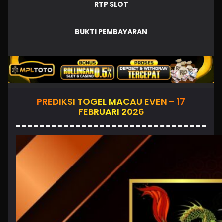
RTP SLOT
BUKTI PEMBAYARAN
PREDIKSI TOGEL MACAU EVEN – 17
FEBRUARI 2026