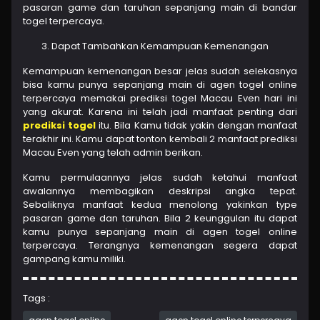
pasaran game dan taruhan sepanjang main di bandar
togel terpercaya.
Dapat Tambahkan Kemampuan Kemenangan
Kemampuan kemenangan besar jelas sudah selekasnya
bisa kamu punya sepanjang main di agen togel online
terpercaya memakai prediksi togel Macau Even hari ini
yang akurat. Karena ini telah jadi manfaat penting dari
prediksi togel
itu. Bila Kamu tidak yakin dengan manfaat
terakhir ini. Kamu dapat tonton kembali 2 manfaat prediksi
Macau Even yang telah admin berikan.
Kamu permulaannya jelas sudah ketahui manfaat
awalannya membagikan deskripsi angka tepat.
Sebaliknya manfaat kedua menolong yakinkan type
pasaran game dan taruhan. Bila 2 keunggulan itu dapat
kamu punya sepanjang main di agen togel online
terpercaya. Terangnya kemenangan segera dapat
gampang kamu miliki.
Tags :