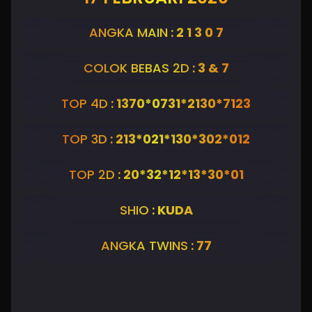
ANGKA MAIN
:
2 1 3 0 7
COLOK BEBAS 2D
:
3 & 7
TOP 4D
:
1370*0731*2130*7123
TOP 3D
:
213*021*130*302*012
TOP 2D
:
20*32*12*13*30*01
SHIO
:
KUDA
ANGKA TWINS
:
77
☆☆☆
Prediksi Togel MPLTOTO
☆☆☆