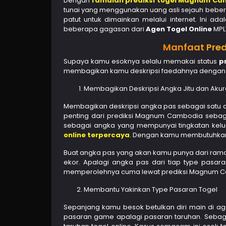
Dengan
ramalan
prediksi
togel Magnum Ca
tunai yang menggunakan uang asli sejauh bebera
patut untuk dimainkan melalui internet. Ini 
beberapa gagasan dari
Agen
Togel Online
MPL
Manfaat Pred
Supaya kamu esoknya selalu memakai status
p
membagikan kamu deskripsi faedahnya dengan jel
Membagikan Deskripsi Angka Jitu dan Akur
Membagikan deskripsi angka pas sebagai satu di
penting dari prediksi Magnum Cambodia sebag
sebagai angka yang mempunyai tingkatan kelu
online terpercaya
. Dengan kamu membutuhkan 
Buat angka pas yang akan kamu punya dari rama
ekor. Apalagi angka pas dari tiap type pasa
memperolehnya cuma lewat prediksi Magnum Ca
Membantu Yakinkan Type Pasaran Togel
Sepanjang kamu besok betulkan diri main di ag
pasaran game apalagi pasaran taruhan. Seba