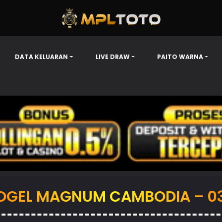
DATA KELUARAN
LIVE DRAW
PAITO WARNA
TOGEL MAGNUM CAMBODIA – 03