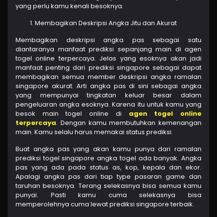
yang perlu kamu kenali besoknya.
Membagikan Deskripsi Angka Jitu dan Akurat
Membagikan deskripsi angka pas sebagai satu
diantaranya manfaat prediksi sepanjang main di agen
togel online terpercaya. Jelas yang esoknya akan jadi
manfaat penting dari prediksi singapore sebagai dapat
membagikan semua member deskripsi angka ramalan
singapore akurat. Arti angka pas di sini sebagai angka
yang mempunyai tingkatan keluar besar dalam
pengeluaran angka esoknya. Karena itu untuk kamu yang
besok main togel online di
agen togel online
terpercaya
. Dengan kamu membutuhkan kemenangan
main. Kamu selalu harus memakai status prediksi.
Buat angka pas yang akan kamu punya dari ramalan
prediksi togel singapore angka togel ada banyak. Angka
pas yang ada pada status as, kop, kepala dan ekor.
Apalagi angka pas dari tiap type pasaran game dan
taruhan besoknya. Terang selekasnya bisa semua kamu
punyai. Pasti kamu cuma selekasnya bisa
memperolehnya cuma lewat prediksi singapore terbaik.