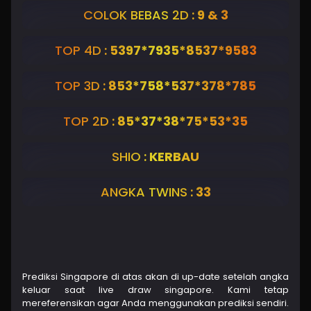
COLOK BEBAS 2D
:
9 & 3
TOP 4D
:
5397*7935*8537*9583
TOP 3D
:
853*758*537*378*785
TOP 2D
:
85*37*38*75*53*35
SHIO
:
KERBAU
ANGKA TWINS
:
33
☆☆☆
Prediksi Togel MPLTOTO
☆☆☆
Prediksi Singapore di atas akan di up-date setelah angka
keluar saat live draw singapore. Kami tetap
mereferensikan agar Anda menggunakan prediksi sendiri.