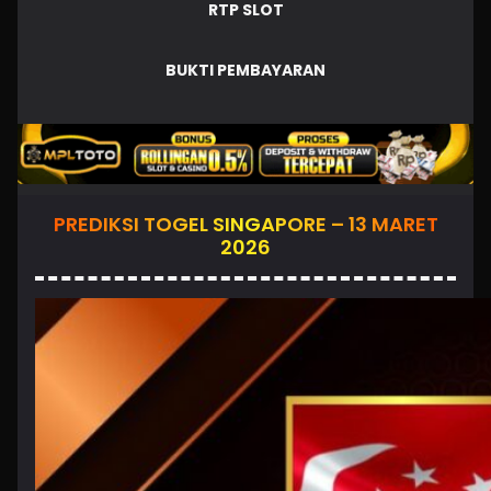
RTP SLOT
BUKTI PEMBAYARAN
PREDIKSI TOGEL SINGAPORE – 13 MARET
2026