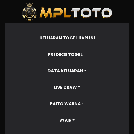
KELUARAN TOGEL HARI INI
PREDIKSI TOGEL
DATA KELUARAN
LIVE DRAW
PAITO WARNA
SYAIR