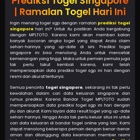
Prediksi Togel Singapore
| Ramalan Togel Hari Ini
Ingin menang togel sgp dengan ramalan
prediksi togel
singapore
hari ini? Untuk itu pastikan Anda bergabung
dengan MPLTOTO. Karena kami akan memberi kalian
banyak bocoran angka togel yang dapat Anda claim
sehari-harinya yang up-date di sini. Prediksi togel
singapore ini bisa menolong Anda untuk mencetak
kemenangan yang tinggi. Maka untuk pemain pemula juga
tak perlu takut kembali karena, kami telah
mempersiapkan data prediksi togel sgp ini hari dengan
resmi dan akurat tentunya.
Semua pencinta
togel singapore
, sekarang ini tak perlu
kewalahan dalam cari data keluaran singapore dan
rumus prediksi. Karena Bandar Togel MPLTOTO sudah
mempersiapkan data prediksi togel sgp ini hari dengan
jitu dan akurat. Kami layani data result togel yang up-date
sehari-harinya. Hingga Anda tak perlu keluar situs ini untuk
cari data keluaran di bandar togel online yang lain. Kami
dapat menolong beberapa pemain dengan benar-benar
aman dan ditanggung data keamanan member resmi