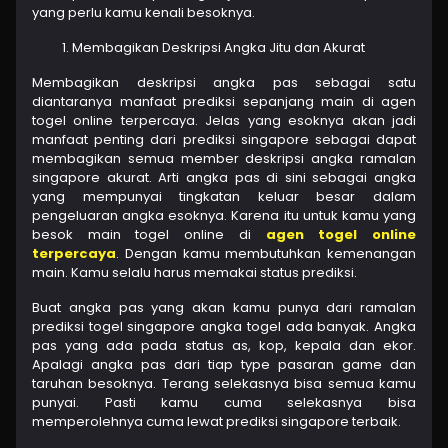
yang perlu kamu kenali besoknya.
Membagikan Deskripsi Angka Jitu dan Akurat
Membagikan deskripsi angka pas sebagai satu
diantaranya manfaat prediksi sepanjang main di agen
togel online terpercaya. Jelas yang esoknya akan jadi
manfaat penting dari prediksi singapore sebagai dapat
membagikan semua member deskripsi angka ramalan
singapore akurat. Arti angka pas di sini sebagai angka
yang mempunyai tingkatan keluar besar dalam
pengeluaran angka esoknya. Karena itu untuk kamu yang
besok main togel online di
agen togel online
terpercaya
. Dengan kamu membutuhkan kemenangan
main. Kamu selalu harus memakai status prediksi.
Buat angka pas yang akan kamu punya dari ramalan
prediksi togel singapore angka togel ada banyak. Angka
pas yang ada pada status as, kop, kepala dan ekor.
Apalagi angka pas dari tiap type pasaran game dan
taruhan besoknya. Terang selekasnya bisa semua kamu
punyai. Pasti kamu cuma selekasnya bisa
memperolehnya cuma lewat prediksi singapore terbaik.