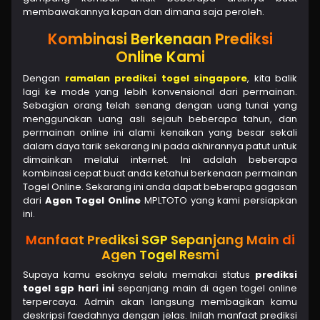
membawakannya kapan dan dimana saja peroleh.
Kombinasi Berkenaan Prediksi
Online Kami
Dengan
ramalan
prediksi
togel singapore
, kita balik
lagi ke mode yang lebih konvensional dari permainan.
Sebagian orang telah senang dengan uang tunai yang
menggunakan uang asli sejauh beberapa tahun, dan
permainan online ini alami kenaikan yang besar sekali
dalam daya tarik sekarang ini pada akhirannya patut untuk
dimainkan melalui internet. Ini adalah beberapa
kombinasi cepat buat anda ketahui berkenaan permainan
Togel Online. Sekarang ini anda dapat beberapa gagasan
dari
Agen
Togel Online
MPLTOTO yang kami persiapkan
ini.
Manfaat Prediksi
SGP
Sepanjang Main di
Agen Togel Resmi
Supaya kamu esoknya selalu memakai status
prediksi
togel
sgp hari ini
sepanjang main di agen togel online
terpercaya. Admin akan langsung membagikan kamu
deskripsi faedahnya dengan jelas. Inilah manfaat prediksi