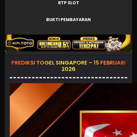
RTP SLOT
BUKTI PEMBAYARAN
PREDIKSI TOGEL SINGAPORE – 15 FEBRUARI
2026