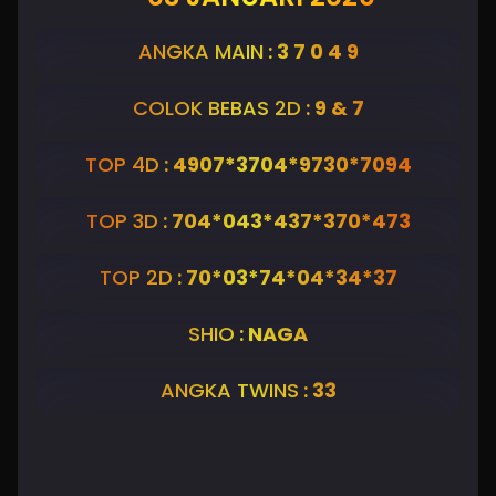
ANGKA MAIN
:
3 7 0 4 9
COLOK BEBAS 2D
:
9 & 7
TOP 4D
:
4907*3704*9730*7094
TOP 3D
:
704*043*437*370*473
TOP 2D
:
70*03*74*04*34*37
SHIO
:
NAGA
ANGKA TWINS
:
33
☆☆☆
Prediksi Togel MPLTOTO
☆☆☆