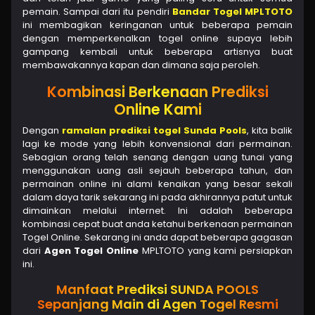
pemain. Sampai dari itu pendiri
Bandar Togel MPLTOTO
ini membagikan keringanan untuk beberapa pemain
dengan memperkenalkan togel online supaya lebih
gampang kembali untuk beberapa artisnya buat
membawakannya kapan dan dimana saja peroleh.
Kombinasi Berkenaan Prediksi
Online Kami
Dengan
ramalan
prediksi
togel Sunda Pools
, kita balik
lagi ke mode yang lebih konvensional dari permainan.
Sebagian orang telah senang dengan uang tunai yang
menggunakan uang asli sejauh beberapa tahun, dan
permainan online ini alami kenaikan yang besar sekali
dalam daya tarik sekarang ini pada akhirannya patut untuk
dimainkan melalui internet. Ini adalah beberapa
kombinasi cepat buat anda ketahui berkenaan permainan
Togel Online. Sekarang ini anda dapat beberapa gagasan
dari
Agen
Togel Online
MPLTOTO yang kami persiapkan
ini.
Manfaat Prediksi
SUNDA POOLS
Sepanjang Main di Agen Togel Resmi