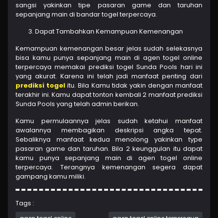
sangsi yakinkan tipe pasaran game dan taruhan
sepanjang main di bandar togel terpercaya.
Dapat Tambahkan Kemampuan Kemenangan
Kemampuan kemenangan besar jelas sudah selekasnya
bisa kamu punya sepanjang main di agen togel online
terpercaya memakai prediksi togel Sunda Pools hari ini
yang akurat. Karena ini telah jadi manfaat penting dari
prediksi togel
itu. Bila Kamu tidak yakin dengan manfaat
terakhir ini. Kamu dapat tonton kembali 2 manfaat prediksi
Sunda Pools yang telah admin berikan.
Kamu permulaannya jelas sudah ketahui manfaat
awalannya membagikan deskripsi angka tepat.
Sebaliknya manfaat kedua menolong yakinkan type
pasaran game dan taruhan. Bila 2 keunggulan itu dapat
kamu punya sepanjang main di agen togel online
terpercaya. Terangnya kemenangan segera dapat
gampang kamu miliki.
Tags :