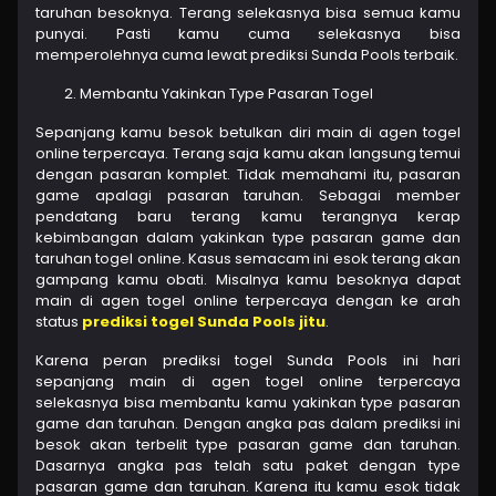
taruhan besoknya. Terang selekasnya bisa semua kamu
punyai. Pasti kamu cuma selekasnya bisa
memperolehnya cuma lewat prediksi Sunda Pools terbaik.
Membantu Yakinkan Type Pasaran Togel
Sepanjang kamu besok betulkan diri main di agen togel
online terpercaya. Terang saja kamu akan langsung temui
dengan pasaran komplet. Tidak memahami itu, pasaran
game apalagi pasaran taruhan. Sebagai member
pendatang baru terang kamu terangnya kerap
kebimbangan dalam yakinkan type pasaran game dan
taruhan togel online. Kasus semacam ini esok terang akan
gampang kamu obati. Misalnya kamu besoknya dapat
main di agen togel online terpercaya dengan ke arah
status
prediksi
togel Sunda Pools jitu
.
Karena peran prediksi togel Sunda Pools ini hari
sepanjang main di agen togel online terpercaya
selekasnya bisa membantu kamu yakinkan type pasaran
game dan taruhan. Dengan angka pas dalam prediksi ini
besok akan terbelit type pasaran game dan taruhan.
Dasarnya angka pas telah satu paket dengan type
pasaran game dan taruhan. Karena itu kamu esok tidak