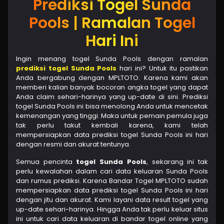
Prediksi Togel Sunda
Pools | Ramalan Togel
Hari Ini
Ingin menang togel Sunda Pools dengan ramalan
prediksi togel Sunda Pools
hari ini? Untuk itu pastikan
Anda bergabung dengan MPLTOTO. Karena kami akan
memberi kalian banyak bocoran angka togel yang dapat
Anda claim sehari-harinya yang up-date di sini. Prediksi
togel Sunda Pools ini bisa menolong Anda untuk mencetak
kemenangan yang tinggi. Maka untuk pemain pemula juga
tak perlu takut kembali karena, kami telah
mempersiapkan data prediksi togel Sunda Pools ini hari
dengan resmi dan akurat tentunya.
Semua pencinta
togel Sunda Pools
, sekarang ini tak
perlu kewalahan dalam cari data keluaran Sunda Pools
dan rumus prediksi. Karena Bandar Togel MPLTOTO sudah
mempersiapkan data prediksi togel Sunda Pools ini hari
dengan jitu dan akurat. Kami layani data result togel yang
up-date sehari-harinya. Hingga Anda tak perlu keluar situs
ini untuk cari data keluaran di bandar togel online yang