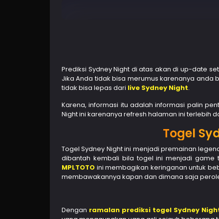
Prediksi Sydney Night di atas akan di up-date s
Jika Anda tidak bisa merumus karenanya anda bisa
tidak bisa lepas dari
live Sydney Night
.
Karena, informasi itu adalah informasi palin pe
Night ini karenanya refresh halaman ini terlebih
Togel Sy
Togel Sydney Night ini menjadi premainan legend
dibantah kembali bila togel ini menjadi game 
MPLTOTO
ini membagikan keringanan untuk be
membawakannya kapan dan dimana saja perol
Dengan
ramalan
prediksi
togel Sydney Nigh