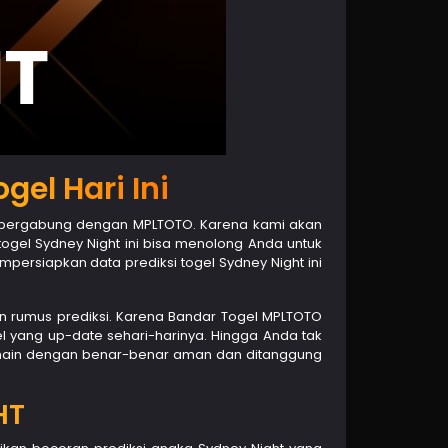
gel Hari Ini
da bergabung dengan MPLTOTO. Karena kami akan
togel Sydney Night ini bisa menolong Anda untuk
ersiapkan data prediksi togel Sydney Night ini
dan rumus prediksi. Karena Bandar Togel MPLTOTO
gel yang up-date sehari-harinya. Hingga Anda tak
 pemain dengan benar-benar aman dan ditanggung
HT