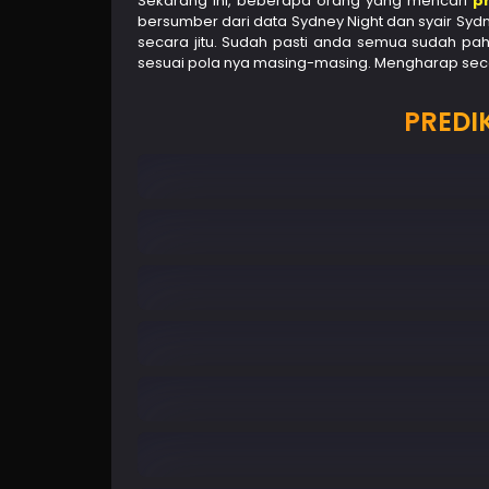
Sekarang ini, beberapa orang yang mencari
p
bersumber dari data Sydney Night dan syair Sydn
secara jitu. Sudah pasti anda semua sudah pa
sesuai pola nya masing-masing. Mengharap secar
PREDI