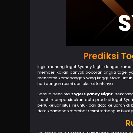
Prediksi To
Ingin menang togel Sydney Night dengan rama
memberi kalian banyak bocoran angka togel yang
mencetak kemenangan yang tinggi. Maka untuk pe
hari dengan resmi dan akurat tentunya.
Semua pencinta
togel Sydney Night
, sekaran
sudah mempersiapkan data prediksi togel Sydney 
perlu keluar situs ini untuk cari data keluara
data keamanan member resmi terbangun buat ya
R