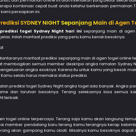
un, dan permainan online ini alami kenaikan yang besar sekali dala
beberapa kombinasi cepat buat anda ketahui berkenaan permainan 
ami persiapkan ini.
rediksi
SYDNEY NIGHT
Sepanjang Main di Agen T
prediksi togel
Sydney Night hari ini
sepanjang main di agen 
as. Inilah manfaat prediksi yang perlu kamu kenali besoknya.
at
antaranya manfaat prediksi sepanjang main di agen togel online t
pat membagikan semua member deskripsi angka ramalan Sydney Nigh
engeluaran angka esoknya. Karena itu untuk kamu yang besok main 
mu selalu harus memakai status prediksi.
an prediksi togel Sydney Night angka togel ada banyak. Angka pas
game dan taruhan besoknya. Terang selekasnya bisa semua ka
 terbaik.
en togel online terpercaya. Terang saja kamu akan langsung tem
gai member pendatang baru terang kamu terangnya kerap kebim
 terang akan gampang kamu obati. Misalnya kamu besoknya dapat m