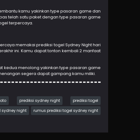
sa membantu kamu yakinkan type pasaran game dan
 pas telah satu paket dengan type pasaran game
ogel terpercaya.
rcaya memakai prediksi togel Sydney Night hari
erakhir ini. Kamu dapat tonton kembali 2 manfaat
aat kedua menolong yakinkan type pasaran game
kemenangan segera dapat gampang kamu miliki.
toto
prediksi sydney night
prediksi togel
l sydney night
rumus prediksi togel sydney night