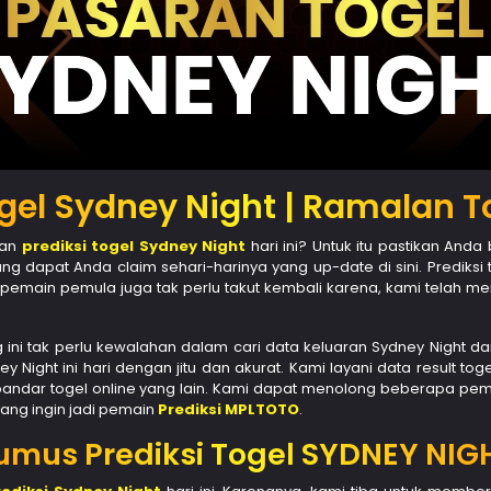
gel Sydney Night | Ramalan To
lan
prediksi togel Sydney Night
hari ini? Untuk itu pastikan An
 dapat Anda claim sehari-harinya yang up-date di sini. Prediksi 
main pemula juga tak perlu takut kembali karena, kami telah memp
g ini tak perlu kewalahan dalam cari data keluaran Sydney Night 
Night ini hari dengan jitu dan akurat. Kami layani data result to
n di bandar togel online yang lain. Kami dapat menolong beberapa
ng ingin jadi pemain
Prediksi
MPLTOTO
.
umus Prediksi Togel SYDNEY NIG