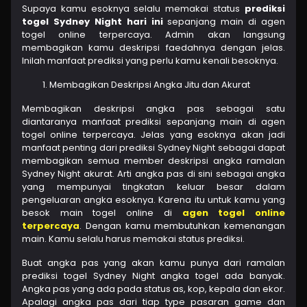
Supaya kamu esoknya selalu memakai status
prediksi
togel
Sydney Night hari ini
sepanjang main di agen
togel online terpercaya. Admin akan langsung
membagikan kamu deskripsi faedahnya dengan jelas.
Inilah manfaat prediksi yang perlu kamu kenali besoknya.
Membagikan Deskripsi Angka Jitu dan Akurat
Membagikan deskripsi angka pas sebagai satu
diantaranya manfaat prediksi sepanjang main di agen
togel online terpercaya. Jelas yang esoknya akan jadi
manfaat penting dari prediksi Sydney Night sebagai dapat
membagikan semua member deskripsi angka ramalan
Sydney Night akurat. Arti angka pas di sini sebagai angka
yang mempunyai tingkatan keluar besar dalam
pengeluaran angka esoknya. Karena itu untuk kamu yang
besok main togel online di
agen togel online
terpercaya
. Dengan kamu membutuhkan kemenangan
main. Kamu selalu harus memakai status prediksi.
Buat angka pas yang akan kamu punya dari ramalan
prediksi togel Sydney Night angka togel ada banyak.
Angka pas yang ada pada status as, kop, kepala dan ekor.
Apalagi angka pas dari tiap type pasaran game dan