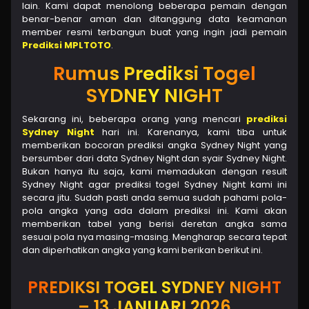
lain. Kami dapat menolong beberapa pemain dengan
benar-benar aman dan ditanggung data keamanan
member resmi terbangun buat yang ingin jadi pemain
Prediksi
MPLTOTO
.
Rumus Prediksi Togel
SYDNEY NIGHT
Sekarang ini, beberapa orang yang mencari
prediksi
Sydney Night
hari ini. Karenanya, kami tiba untuk
memberikan bocoran prediksi angka Sydney Night yang
bersumber dari data Sydney Night dan syair Sydney Night.
Bukan hanya itu saja, kami memadukan dengan result
Sydney Night agar prediksi togel Sydney Night kami ini
secara jitu. Sudah pasti anda semua sudah pahami pola-
pola angka yang ada dalam prediksi ini. Kami akan
memberikan tabel yang berisi deretan angka sama
sesuai pola nya masing-masing. Mengharap secara tepat
dan diperhatikan angka yang kami berikan berikut ini.
PREDIKSI TOGEL SYDNEY NIGHT
– 13 JANUARI 2026