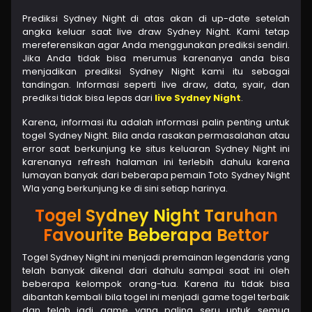
Prediksi Sydney Night di atas akan di up-date setelah
angka keluar saat live draw Sydney Night. Kami tetap
mereferensikan agar Anda menggunakan prediksi sendiri.
Jika Anda tidak bisa merumus karenanya anda bisa
menjadikan prediksi Sydney Night kami itu sebagai
tandingan. Informasi seperti live draw, data, syair, dan
prediksi tidak bisa lepas dari
live Sydney Night
.
Karena, informasi itu adalah informasi palin penting untuk
togel Sydney Night. Bila anda rasakan permasalahan atau
error saat berkunjung ke situs keluaran Sydney Night ini
karenanya refresh halaman ini terlebih dahulu karena
lumayan banyak dari beberapa pemain Toto Sydney Night
Wla yang berkunjung ke di sini setiap harinya.
Togel Sydney Night Taruhan
Favourite Beberapa Bettor
Togel Sydney Night ini menjadi premainan legendaris yang
telah banyak dikenal dari dahulu sampai saat ini oleh
beberapa kelompok orang-tua. Karena itu tidak bisa
dibantah kembali bila togel ini menjadi game togel terbaik
dan telah jadi game yang paling seru untuk semua