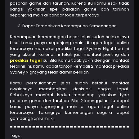
pasaran game dan taruhan. Karena itu kamu esok tidak
sangsi yakinkan tipe pasaran game dan taruhan
sepanjang main di bandar togel terpercaya.
Dapat Tambahkan Kemampuan Kemenangan
Kemampuan kemenangan besar jelas sudah selekasnya
bisa kamu punya sepanjang main di agen togel online
terpercaya memakai prediksi togel Sydney Night hari ini
yang akurat. Karena ini telah jadi manfaat penting dari
prediksi togel
itu. Bila Kamu tidak yakin dengan manfaat
terakhir ini. Kamu dapat tonton kembali 2 manfaat prediksi
Sydney Night yang telah admin berikan.
Kamu permulaannya jelas sudah ketahui manfaat
awalannya membagikan deskripsi angka tepat.
Sebaliknya manfaat kedua menolong yakinkan type
pasaran game dan taruhan. Bila 2 keunggulan itu dapat
kamu punya sepanjang main di agen togel online
terpercaya. Terangnya kemenangan segera dapat
gampang kamu miliki.
Tags :