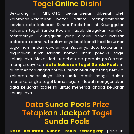
Togel Online Di sini
Sekarang ini MPLTOTO benar-benar dikenal oleh
kelompok-kelompok bettor dalam mempersiapkan
service data keluaran Sunda Pools hari ini. Keunggulan
keluaran togel Sunda Pools ini tidak diragukan kembali
manfaatnya. Keunggulan yang dimiliki besar barisan
beberapa pemain, terutamanya buat kenali hasil keluaran
togel hari ini dan awalannya. Biasanya data keluaran ini
digunakan buat tarikan nomor untuk prediksi togel
selanjutnya. Maka dari itu beberapa pemain profesional
mempercayakan
data keluaran togel Sunda Pools
ini
buat mencari angka prediksi tepat buat dipasang kelak di
keluaran selanjutnya. Jika anda masih sangsi dalam
menerka angka togel kamu segera dapat menggunakan
data keluaran togel ini untuk menerka angka keluaran
selanjutnya.
Data Sunda Pools Prize
Tetapkan
Jackpot
Togel
Sunda Pools
Data keluaran Sunda Pools
terlengkap
prize ini