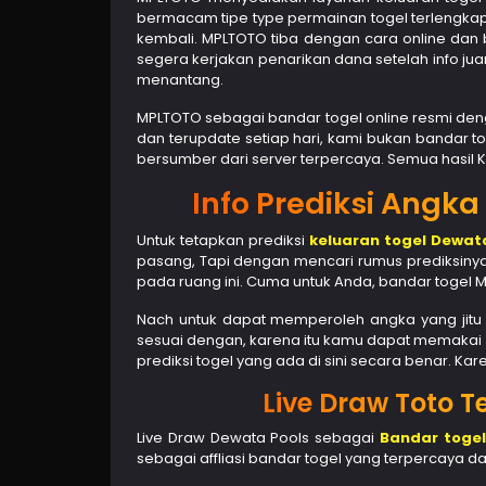
bermacam tipe type permainan togel terlengkap 
kembali. MPLTOTO tiba dengan cara online da
segera kerjakan penarikan dana setelah info ju
menantang.
MPLTOTO sebagai bandar togel online resmi deng
dan terupdate setiap hari, kami bukan bandar t
bersumber dari server terpercaya. Semua hasil 
Info
Prediksi Angka 
Untuk tetapkan prediksi
keluaran togel Dewat
pasang, Tapi dengan mencari rumus prediksinya 
pada ruang ini. Cuma untuk Anda, bandar togel 
Nach untuk dapat memperoleh angka yang jitu 
sesuai dengan, karena itu kamu dapat memakai
prediksi togel yang ada di sini secara benar. Kar
Live Draw Toto 
Live Draw Dewata Pools sebagai
Bandar togel
sebagai affliasi bandar togel yang terpercaya dari