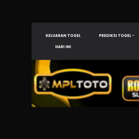
KELUARAN TOGEL
PREDIKSI TOGEL
HARI INI