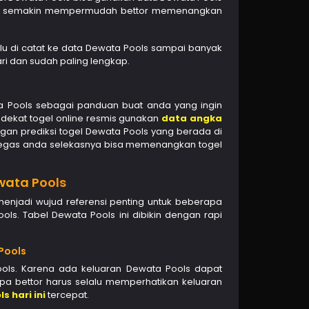
 dan semakin mempermudah bettor memenangkan
lu di catat ke data Dewata Pools sampai banyak
ri dan sudah paling lengkap.
ata Pools sebagai panduan buat anda yang ingin
dekat togel online resmis gunakan
data angka
an prediksi togel Dewata Pools yang berada di
ertegas anda selekasnya bisa memenangkan togel
wata Pools
i menjadi wujud referensi penting untuk beberapa
ls. Tabel Dewata Pools ini dibikin dengan rapi
Pools
ools. Karena ada keluaran Dewata Pools dapat
apa bettor harus selalu memperhatikan keluaran
s hari ini
tercepat.