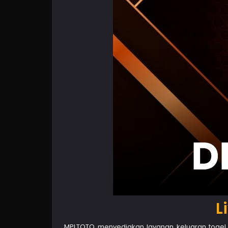
L
MPLTOTO menyediakan layanan keluaran toge