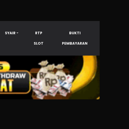
SYAIR
RTP
BUKTI
SLOT
PEMBAYARAN