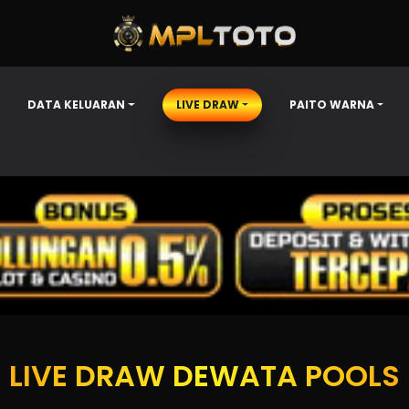
DATA KELUARAN
LIVE DRAW
PAITO WARNA
LIVE DRAW DEWATA POOLS