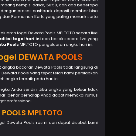
 kembang kempis, dasar, 50:50, dan ada beberapa
dengan proses cashback deposit member bisa
g dan Permainan Kartu yang paling menarik serta
eluaran togel Dewata Pools MPLTOTO secara live
diksi togel hari ini
dan besok secara live yang
ata Pools
MPLTOTO pengeluaran angka hari ini.
Togel DEWATA POOLS
t angka bocoran Dewata Pools tidak langsung di
l Dewata Pools yang tepat telah kami persiapkan
 angka terbaik pada hari ini.
ka Anda sendiri. Jika angka yang keluar tidak
 benar-benar berharap Anda dapat memakai rumus
gat professional.
 POOLS
MPLTOTO
gel Dewata Pools resmi dan dapat disebut kami