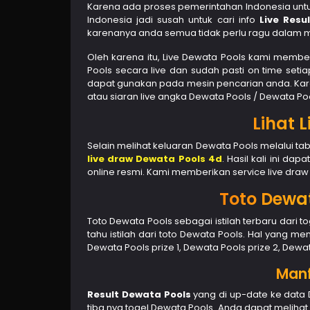
Karena ada proses pemerintahan Indonesia untuk
Indonesia jadi susah untuk cari info
Live Resu
karenanya anda semua tidak perlu ragu dalam meli
Oleh karena itu, Live Dewata Pools kami memb
Pools secara live dan sudah pasti on time seti
dapat gunakan pada mesin pencarian anda. Kare
atau siaran live angka Dewata Pools / Dewata Po
Lihat
L
Selain melihat keluaran Dewata Pools melalui ta
live draw Dewata Pools 4d
. Hasil kali ini d
online resmi. Kami memberikan service live draw
Toto Dewat
Toto Dewata Pools sebagai istilah terbaru dari t
tahu istilah dari toto Dewata Pools. Hal yang m
Dewata Pools prize 1, Dewata Pools prize 2, Dewa
Manf
Result Dewata Pools
yang di up-date ke data 
tiba nya togel Dewata Pools. Anda dapat melihat