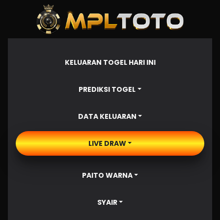
KELUARAN TOGEL HARI INI
PREDIKSI TOGEL
DATA KELUARAN
LIVE DRAW
PAITO WARNA
SYAIR