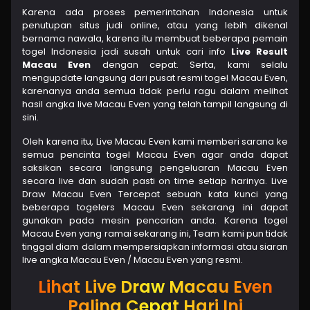
Karena ada proses pemerintahan Indonesia untuk
penutupan situs judi online, atau yang lebih dikenal
bernama nawala, karena itu membuat beberapa pemain
togel Indonesia jadi susah untuk cari info
Live Result
Macau Even
dengan cepat. Serta, kami selalu
mengupdate langsung dari pusat resmi togel Macau Even,
karenanya anda semua tidak perlu ragu dalam melihat
hasil angka live Macau Even yang telah tampil langsung di
sini.
Oleh karena itu, Live Macau Even kami memberi sarana ke
semua pencinta togel Macau Even agar anda dapat
saksikan secara langsung pengeluaran Macau Even
secara live dan sudah pasti on time setiap harinya. Live
Draw Macau Even Tercepat sebuah kata kunci yang
beberapa togelers Macau Even sekarang ini dapat
gunakan pada mesin pencarian anda. Karena togel
Macau Even yang ramai sekarang ini, Team kami pun tidak
tinggal diam dalam mempersiapkan informasi atau siaran
live angka Macau Even / Macau Even yang resmi.
Lihat
Live Draw Macau Even
Paling Cepat Hari Ini