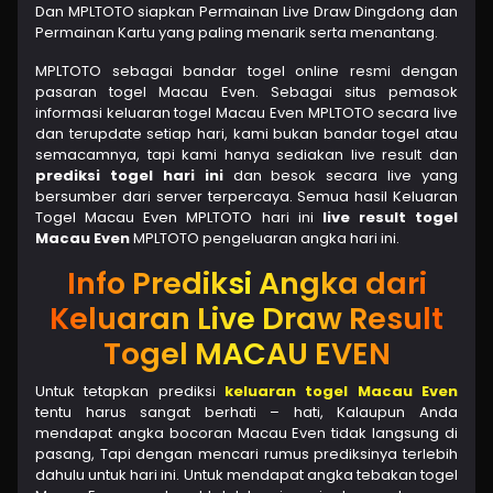
Dan MPLTOTO siapkan Permainan Live Draw Dingdong dan
Permainan Kartu yang paling menarik serta menantang.
MPLTOTO sebagai bandar togel online resmi dengan
pasaran togel Macau Even. Sebagai situs pemasok
informasi keluaran togel Macau Even MPLTOTO secara live
dan terupdate setiap hari, kami bukan bandar togel atau
semacamnya, tapi kami hanya sediakan live result dan
prediksi togel hari ini
dan besok secara live yang
bersumber dari server terpercaya. Semua hasil Keluaran
Togel Macau Even MPLTOTO hari ini
live result togel
Macau Even
MPLTOTO pengeluaran angka hari ini.
Info
Prediksi Angka dari
Keluaran Live Draw
Result
Togel MACAU EVEN
Untuk tetapkan prediksi
keluaran togel Macau Even
tentu harus sangat berhati – hati, Kalaupun Anda
mendapat angka bocoran Macau Even tidak langsung di
pasang, Tapi dengan mencari rumus prediksinya terlebih
dahulu untuk hari ini. Untuk mendapat angka tebakan togel