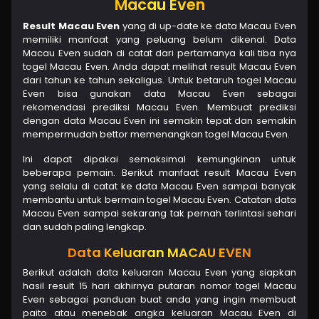
Macau Even
Result Macau Even
yang di up-date ke data Macau Even
memiliki manfaat yang peluang belum dikenal. Data
Macau Even sudah di catat dari pertamanya kali tiba nya
togel Macau Even. Anda dapat melihat result Macau Even
dari tahun ke tahun sekaligus. Untuk betaruh togel Macau
Even bisa gunakan data Macau Even sebagai
rekomendasi prediksi Macau Even. Membuat prediksi
dengan data Macau Even ini semakin tepat dan semakin
mempermudah bettor memenangkan togel Macau Even.
Ini dapat dipakai semaksimal kemungkinan untuk
beberapa pemain. Berikut manfaat result Macau Even
yang selalu di catat ke data Macau Even sampai banyak
membantu untuk bermain togel Macau Even. Catatan data
Macau Even sampai sekarang tak pernah terlintasi sehari
dan sudah paling lengkap.
Data Keluaran MACAU EVEN
Berikut adalah data keluaran Macau Even yang siapkan
hasil result 15 hari akhirnya putaran nomor togel Macau
Even sebagai panduan buat anda yang ingin membuat
paito atau menebak angka keluaran Macau Even di