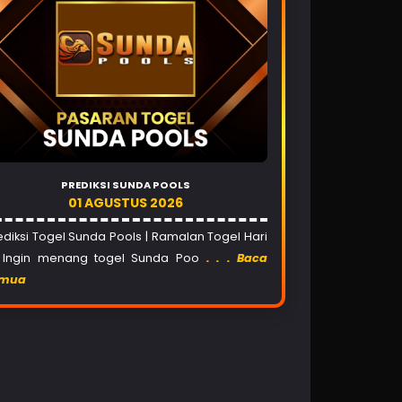
PREDIKSI SUNDA POOLS
01 AGUSTUS 2026
ediksi Togel Sunda Pools | Ramalan Togel Hari
i Ingin menang togel Sunda Poo
. . . Baca
emua