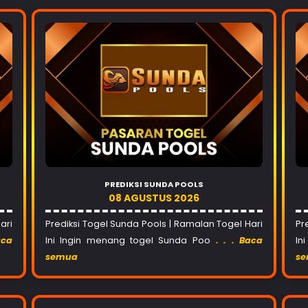
PREDIKSI SUNDA POOLS
08 AGUSTUS 2026
ari
Prediksi Togel Sunda Pools | Ramalan Togel Hari
Pr
aca
Ini Ingin menang togel Sunda Poo
. . . Baca
In
semua
s