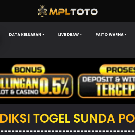
DATA KELUARAN
LIVE DRAW
PAITO WARNA
DIKSI TOGEL SUNDA P