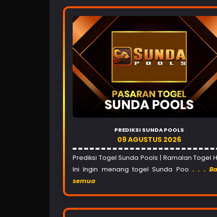
PREDIKSI SUNDA POOLS
09 AGUSTUS 2026
Prediksi Togel Sunda Pools | Ramalan Togel H
Ini Ingin menang togel Sunda Poo
. . . B
semua