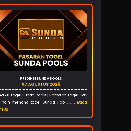
PREDIKSI SUNDA POOLS
07 AGUSTUS 2026
ediksi Togel Sunda Pools | Ramalan Togel Hari
i Ingin menang togel Sunda Poo
. . . Baca
emua