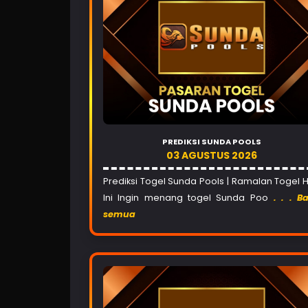
PREDIKSI SUNDA POOLS
03 AGUSTUS 2026
Prediksi Togel Sunda Pools | Ramalan Togel H
Ini Ingin menang togel Sunda Poo
. . . B
semua