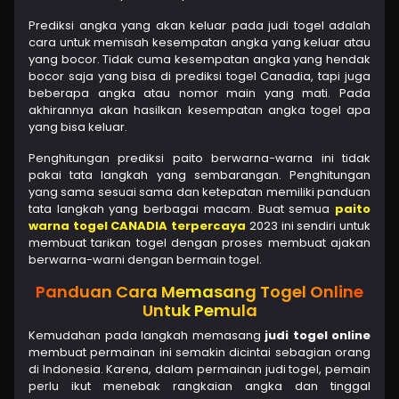
Prediksi angka yang akan keluar pada judi togel adalah
cara untuk memisah kesempatan angka yang keluar atau
yang bocor. Tidak cuma kesempatan angka yang hendak
bocor saja yang bisa di prediksi togel Canadia, tapi juga
beberapa angka atau nomor main yang mati. Pada
akhirannya akan hasilkan kesempatan angka togel apa
yang bisa keluar.
Penghitungan prediksi paito berwarna-warna ini tidak
pakai tata langkah yang sembarangan. Penghitungan
yang sama sesuai sama dan ketepatan memiliki panduan
tata langkah yang berbagai macam. Buat semua
paito
warna togel
CANADIA
terpercaya
2023 ini sendiri untuk
membuat tarikan togel dengan proses membuat ajakan
berwarna-warni dengan bermain togel.
Panduan
Cara Memasang Togel Online
Untuk Pemula
Kemudahan pada langkah memasang
judi togel online
membuat permainan ini semakin dicintai sebagian orang
di Indonesia. Karena, dalam permainan judi togel, pemain
perlu ikut menebak rangkaian angka dan tinggal