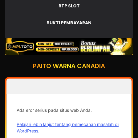
RTP SLOT
BUKTI PEMBAYARAN
PAITO WARNA CANADIA