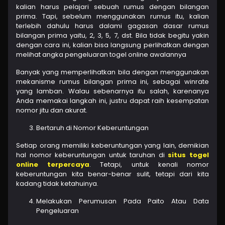
kalian harus pelajari sebuah rumus dengan bilangan
prima. Tapi, sebelum menggunakan rumus itu, kalian
terlebih dahulu harus dalami gagasan dasar rumus
bilangan prima yaitu, 2, 3, 5, 7, dst. Bila tidak begitu yakin
dengan cara ini, kalian bisa langsung perlihatkan dengan
melihat angka pengeluaran togel online awalannya
Banyak yang memperlihatkan bila dengan menggunakan
mekanisme rumus bilangan prima ini, sebagai winrate
yang lamban. Walau sebenarnya itu salah, karenanya
Anda memakai langkah ini, justru dapat raih kesempatan
nomor jitu dan akurat.
Bertaruh di Nomor Keberuntungan
Setiap orang memiliki keberuntungan yang lain, demikian
hal nomor keberuntungan untuk taruhan di
situs togel
online terpercaya
. Tetapi, untuk kenali nomor
keberuntungan kita benar-benar sulit, tetapi dari kita
kadang tidak ketahuinya.
Melakukan Perumusan Pada Paito Atau Data
Pengeluaran