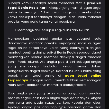
Supaya kamu esoknya selalu memakai status
prediksi
togel
Benin Pools hari ini
sepanjang main di agen togel
online terpercaya. Admin akan langsung membagikan
kamu deskripsi faedahnya dengan jelas. Inilah manfaat
prediksi yang perlu kamu kenali besoknya.
Membagikan Deskripsi Angka Jitu dan Akurat
Membagikan deskripsi angka pas sebagai satu
diantaranya manfaat prediksi sepanjang main di agen
togel online terpercaya. Jelas yang esoknya akan jadi
manfaat penting dari prediksi Benin Pools sebagai dapat
membagikan semua member deskripsi angka ramalan
Benin Pools akurat. Arti angka pas di sini sebagai angka
yang mempunyai tingkatan keluar besar dalam
pengeluaran angka esoknya. Karena itu untuk kamu yang
besok main togel online di
agen togel online
terpercaya
. Dengan kamu membutuhkan kemenangan
main. Kamu selalu harus memakai status prediksi.
Buat angka pas yang akan kamu punya dari ramalan
prediksi togel Benin Pools angka togel ada banyak. Angka
pas yang ada pada status as, kop, kepala dan ekor.
Apalagi angka pas dari tiap type pasaran game dan