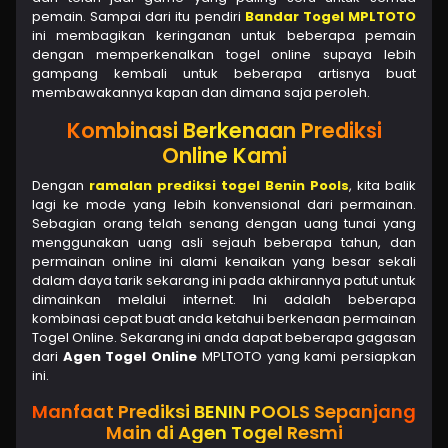
pemain. Sampai dari itu pendiri
Bandar Togel MPLTOTO
ini membagikan keringanan untuk beberapa pemain
dengan memperkenalkan togel online supaya lebih
gampang kembali untuk beberapa artisnya buat
membawakannya kapan dan dimana saja peroleh.
Kombinasi Berkenaan Prediksi
Online Kami
Dengan
ramalan
prediksi
togel Benin Pools
, kita balik
lagi ke mode yang lebih konvensional dari permainan.
Sebagian orang telah senang dengan uang tunai yang
menggunakan uang asli sejauh beberapa tahun, dan
permainan online ini alami kenaikan yang besar sekali
dalam daya tarik sekarang ini pada akhirannya patut untuk
dimainkan melalui internet. Ini adalah beberapa
kombinasi cepat buat anda ketahui berkenaan permainan
Togel Online. Sekarang ini anda dapat beberapa gagasan
dari
Agen
Togel Online
MPLTOTO yang kami persiapkan
ini.
Manfaat Prediksi
BENIN POOLS
Sepanjang
Main di Agen Togel Resmi