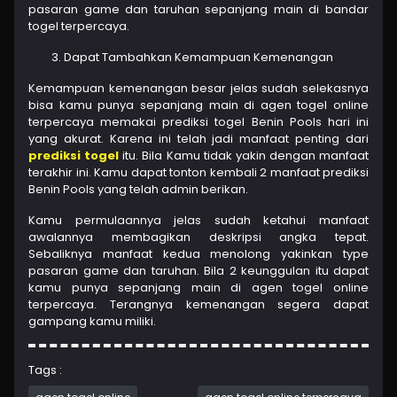
pasaran game dan taruhan sepanjang main di bandar
togel terpercaya.
Dapat Tambahkan Kemampuan Kemenangan
Kemampuan kemenangan besar jelas sudah selekasnya
bisa kamu punya sepanjang main di agen togel online
terpercaya memakai prediksi togel Benin Pools hari ini
yang akurat. Karena ini telah jadi manfaat penting dari
prediksi togel
itu. Bila Kamu tidak yakin dengan manfaat
terakhir ini. Kamu dapat tonton kembali 2 manfaat prediksi
Benin Pools yang telah admin berikan.
Kamu permulaannya jelas sudah ketahui manfaat
awalannya membagikan deskripsi angka tepat.
Sebaliknya manfaat kedua menolong yakinkan type
pasaran game dan taruhan. Bila 2 keunggulan itu dapat
kamu punya sepanjang main di agen togel online
terpercaya. Terangnya kemenangan segera dapat
gampang kamu miliki.
Tags :