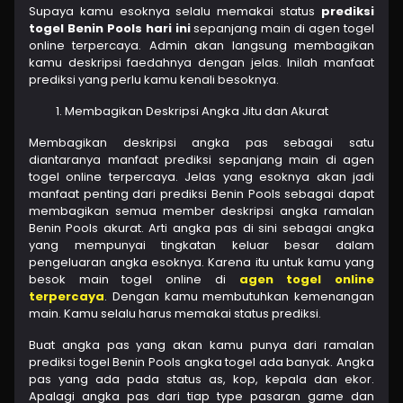
Supaya kamu esoknya selalu memakai status
prediksi
togel
Benin Pools hari ini
sepanjang main di agen togel
online terpercaya. Admin akan langsung membagikan
kamu deskripsi faedahnya dengan jelas. Inilah manfaat
prediksi yang perlu kamu kenali besoknya.
Membagikan Deskripsi Angka Jitu dan Akurat
Membagikan deskripsi angka pas sebagai satu
diantaranya manfaat prediksi sepanjang main di agen
togel online terpercaya. Jelas yang esoknya akan jadi
manfaat penting dari prediksi Benin Pools sebagai dapat
membagikan semua member deskripsi angka ramalan
Benin Pools akurat. Arti angka pas di sini sebagai angka
yang mempunyai tingkatan keluar besar dalam
pengeluaran angka esoknya. Karena itu untuk kamu yang
besok main togel online di
agen togel online
terpercaya
. Dengan kamu membutuhkan kemenangan
main. Kamu selalu harus memakai status prediksi.
Buat angka pas yang akan kamu punya dari ramalan
prediksi togel Benin Pools angka togel ada banyak. Angka
pas yang ada pada status as, kop, kepala dan ekor.
Apalagi angka pas dari tiap type pasaran game dan