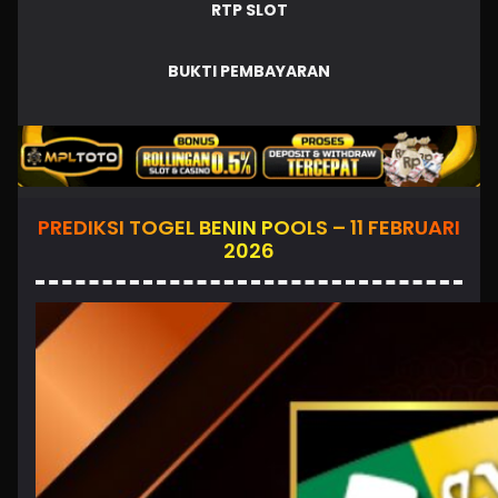
RTP SLOT
BUKTI PEMBAYARAN
PREDIKSI TOGEL BENIN POOLS – 11 FEBRUARI
2026