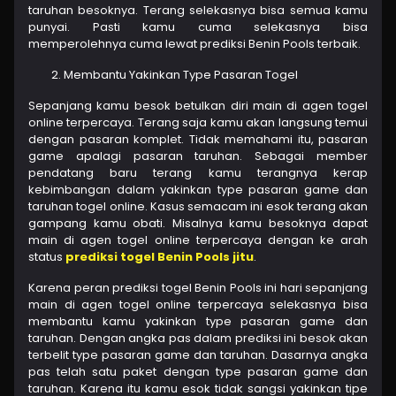
taruhan besoknya. Terang selekasnya bisa semua kamu
punyai. Pasti kamu cuma selekasnya bisa
memperolehnya cuma lewat prediksi Benin Pools terbaik.
Membantu Yakinkan Type Pasaran Togel
Sepanjang kamu besok betulkan diri main di agen togel
online terpercaya. Terang saja kamu akan langsung temui
dengan pasaran komplet. Tidak memahami itu, pasaran
game apalagi pasaran taruhan. Sebagai member
pendatang baru terang kamu terangnya kerap
kebimbangan dalam yakinkan type pasaran game dan
taruhan togel online. Kasus semacam ini esok terang akan
gampang kamu obati. Misalnya kamu besoknya dapat
main di agen togel online terpercaya dengan ke arah
status
prediksi
togel Benin Pools jitu
.
Karena peran prediksi togel Benin Pools ini hari sepanjang
main di agen togel online terpercaya selekasnya bisa
membantu kamu yakinkan type pasaran game dan
taruhan. Dengan angka pas dalam prediksi ini besok akan
terbelit type pasaran game dan taruhan. Dasarnya angka
pas telah satu paket dengan type pasaran game dan
taruhan. Karena itu kamu esok tidak sangsi yakinkan tipe