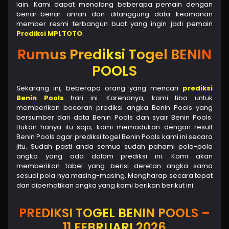
lain. Kami dapat menolong beberapa pemain dengan
benar-benar aman dan ditanggung data keamanan
member resmi terbangun buat yang ingin jadi pemain
Prediksi
MPLTOTO
.
Rumus Prediksi Togel BENIN
POOLS
Sekarang ini, beberapa orang yang mencari
prediksi
Benin Pools
hari ini. Karenanya, kami tiba untuk
memberikan bocoran prediksi angka Benin Pools yang
bersumber dari data Benin Pools dan syair Benin Pools.
Bukan hanya itu saja, kami memadukan dengan result
Benin Pools agar prediksi togel Benin Pools kami ini secara
jitu. Sudah pasti anda semua sudah pahami pola-pola
angka yang ada dalam prediksi ini. Kami akan
memberikan tabel yang berisi deretan angka sama
sesuai pola nya masing-masing. Mengharap secara tepat
dan diperhatikan angka yang kami berikan berikut ini.
PREDIKSI TOGEL BENIN POOLS –
11 FEBRUARI 2026