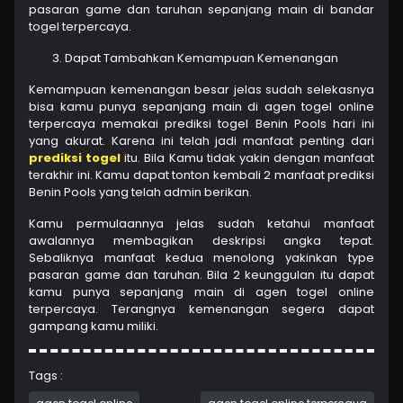
pasaran game dan taruhan sepanjang main di bandar
togel terpercaya.
Dapat Tambahkan Kemampuan Kemenangan
Kemampuan kemenangan besar jelas sudah selekasnya
bisa kamu punya sepanjang main di agen togel online
terpercaya memakai prediksi togel Benin Pools hari ini
yang akurat. Karena ini telah jadi manfaat penting dari
prediksi togel
itu. Bila Kamu tidak yakin dengan manfaat
terakhir ini. Kamu dapat tonton kembali 2 manfaat prediksi
Benin Pools yang telah admin berikan.
Kamu permulaannya jelas sudah ketahui manfaat
awalannya membagikan deskripsi angka tepat.
Sebaliknya manfaat kedua menolong yakinkan type
pasaran game dan taruhan. Bila 2 keunggulan itu dapat
kamu punya sepanjang main di agen togel online
terpercaya. Terangnya kemenangan segera dapat
gampang kamu miliki.
Tags :