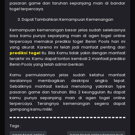
pasaran game dan taruhan sepanjang main di bandar
togel terpercaya.
Dapat Tambahkan Kemampuan Kemenangan
Kemampuan kemenangan besar jelas sudah selekasnya
bisa kamu punya sepanjang main di agen togel online
terpercaya memakai prediksi togel Benin Pools hari ini
yang akurat. Karena ini telah jadi manfaat penting dari
prediksi togel
itu. Bila Kamu tidak yakin dengan manfaat
terakhir ini. Kamu dapat tonton kembali 2 manfaat prediksi
Benin Pools yang telah admin berikan.
Kamu permulaannya jelas sudah ketahui manfaat
awalannya membagikan deskripsi angka tepat.
Sebaliknya manfaat kedua menolong yakinkan type
pasaran game dan taruhan. Bila 2 keunggulan itu dapat
kamu punya sepanjang main di agen togel online
terpercaya. Terangnya kemenangan segera dapat
gampang kamu miliki.
Tags :