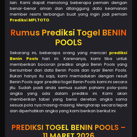
lain. Kami dapat menolong beberapa pemain dengan
benar-benar aman dan ditanggung data keamanan
member resmi terbangun buat yang ingin jadi pemain
Prediksi
MPLTOTO
.
Rumus Prediksi Togel BENIN
POOLS
Sekarang ini, beberapa orang yang mencari
prediksi
Benin Pools
hari ini. Karenanya, kami tiba untuk
memberikan bocoran prediksi angka Benin Pools yang
bersumber dari data Benin Pools dan syair Benin Pools.
Bukan hanya itu saja, kami memadukan dengan result
Benin Pools agar prediksi togel Benin Pools kami ini secara
jitu. Sudah pasti anda semua sudah pahami pola-pola
angka yang ada dalam prediksi ini. Kami akan
memberikan tabel yang berisi deretan angka sama
sesuai pola nya masing-masing. Mengharap secara tepat
dan diperhatikan angka yang kami berikan berikut ini.
PREDIKSI TOGEL BENIN POOLS –
11 MARET 2026