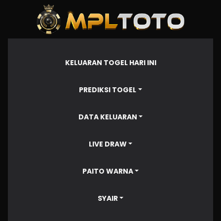
KELUARAN TOGEL HARI INI
PREDIKSI TOGEL
DATA KELUARAN
LIVE DRAW
PAITO WARNA
SYAIR