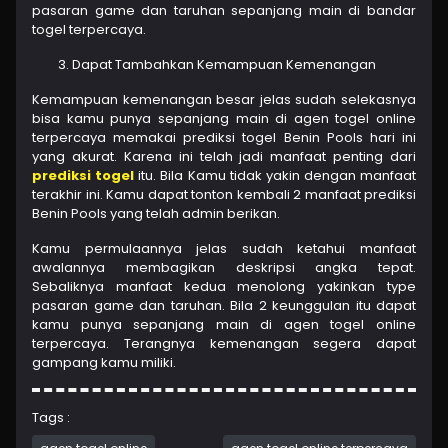
pasaran game dan taruhan sepanjang main di bandar
togel terpercaya.
Dapat Tambahkan Kemampuan Kemenangan
Kemampuan kemenangan besar jelas sudah selekasnya
bisa kamu punya sepanjang main di agen togel online
terpercaya memakai prediksi togel Benin Pools hari ini
yang akurat. Karena ini telah jadi manfaat penting dari
prediksi togel
itu. Bila Kamu tidak yakin dengan manfaat
terakhir ini. Kamu dapat tonton kembali 2 manfaat prediksi
Benin Pools yang telah admin berikan.
Kamu permulaannya jelas sudah ketahui manfaat
awalannya membagikan deskripsi angka tepat.
Sebaliknya manfaat kedua menolong yakinkan type
pasaran game dan taruhan. Bila 2 keunggulan itu dapat
kamu punya sepanjang main di agen togel online
terpercaya. Terangnya kemenangan segera dapat
gampang kamu miliki.
Tags :