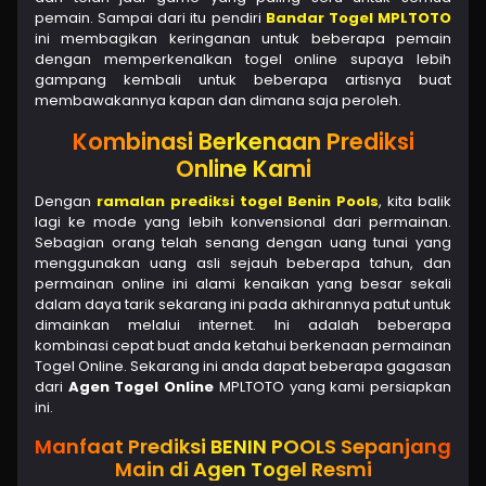
pemain. Sampai dari itu pendiri
Bandar Togel MPLTOTO
ini membagikan keringanan untuk beberapa pemain
dengan memperkenalkan togel online supaya lebih
gampang kembali untuk beberapa artisnya buat
membawakannya kapan dan dimana saja peroleh.
Kombinasi Berkenaan Prediksi
Online Kami
Dengan
ramalan
prediksi
togel Benin Pools
, kita balik
lagi ke mode yang lebih konvensional dari permainan.
Sebagian orang telah senang dengan uang tunai yang
menggunakan uang asli sejauh beberapa tahun, dan
permainan online ini alami kenaikan yang besar sekali
dalam daya tarik sekarang ini pada akhirannya patut untuk
dimainkan melalui internet. Ini adalah beberapa
kombinasi cepat buat anda ketahui berkenaan permainan
Togel Online. Sekarang ini anda dapat beberapa gagasan
dari
Agen
Togel Online
MPLTOTO yang kami persiapkan
ini.
Manfaat Prediksi
BENIN POOLS
Sepanjang
Main di Agen Togel Resmi