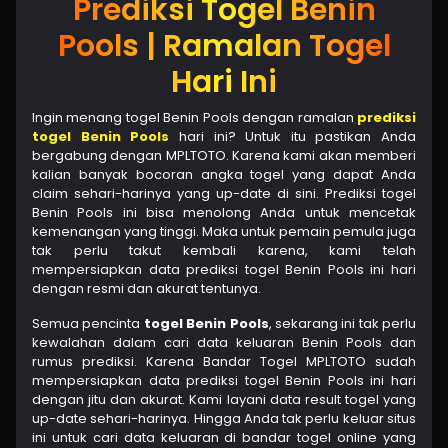
Prediksi Togel Benin
Pools | Ramalan Togel
Hari Ini
Ingin menang togel Benin Pools dengan ramalan
prediksi
togel Benin Pools
hari ini? Untuk itu pastikan Anda
bergabung dengan MPLTOTO. Karena kami akan memberi
kalian banyak bocoran angka togel yang dapat Anda
claim sehari-harinya yang up-date di sini. Prediksi togel
Benin Pools ini bisa menolong Anda untuk mencetak
kemenangan yang tinggi. Maka untuk pemain pemula juga
tak perlu takut kembali karena, kami telah
mempersiapkan data prediksi togel Benin Pools ini hari
dengan resmi dan akurat tentunya.
Semua pencinta
togel Benin Pools
, sekarang ini tak perlu
kewalahan dalam cari data keluaran Benin Pools dan
rumus prediksi. Karena Bandar Togel MPLTOTO sudah
mempersiapkan data prediksi togel Benin Pools ini hari
dengan jitu dan akurat. Kami layani data result togel yang
up-date sehari-harinya. Hingga Anda tak perlu keluar situs
ini untuk cari data keluaran di bandar togel online yang