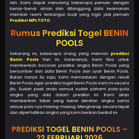
lain. Kami dapat menolong beberapa pemain dengan
benar-benar aman dan ditanggung data keamanan
member resmi terbangun buat yang ingin jadi pemain
Prediksi
MPLTOTO
.
Rumus Prediksi Togel BENIN
POOLS
Sekarang ini, beberapa orang yang mencari
prediksi
Benin Pools
hari ini. Karenanya, kami tiba untuk
memberikan bocoran prediksi angka Benin Pools yang
bersumber dari data Benin Pools dan syair Benin Pools.
Bukan hanya itu saja, kami memadukan dengan result
Benin Pools agar prediksi togel Benin Pools kami ini secara
jitu. Sudah pasti anda semua sudah pahami pola-pola
angka yang ada dalam prediksi ini. Kami akan
memberikan tabel yang berisi deretan angka sama
sesuai pola nya masing-masing. Mengharap secara tepat
dan diperhatikan angka yang kami berikan berikut ini.
PREDIKSI TOGEL BENIN POOLS –
22 FEBRUARI 2026