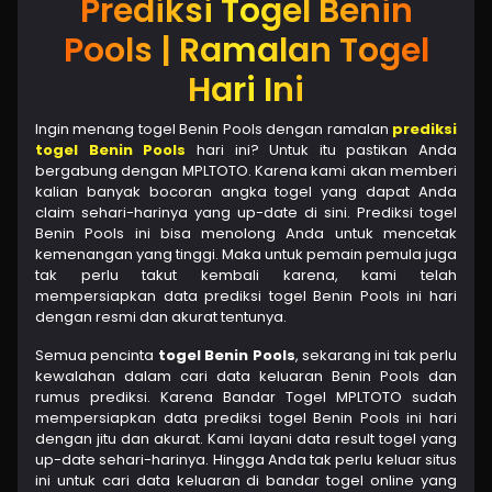
Prediksi Togel Benin
Pools | Ramalan Togel
Hari Ini
Ingin menang togel Benin Pools dengan ramalan
prediksi
togel Benin Pools
hari ini? Untuk itu pastikan Anda
bergabung dengan MPLTOTO. Karena kami akan memberi
kalian banyak bocoran angka togel yang dapat Anda
claim sehari-harinya yang up-date di sini. Prediksi togel
Benin Pools ini bisa menolong Anda untuk mencetak
kemenangan yang tinggi. Maka untuk pemain pemula juga
tak perlu takut kembali karena, kami telah
mempersiapkan data prediksi togel Benin Pools ini hari
dengan resmi dan akurat tentunya.
Semua pencinta
togel Benin Pools
, sekarang ini tak perlu
kewalahan dalam cari data keluaran Benin Pools dan
rumus prediksi. Karena Bandar Togel MPLTOTO sudah
mempersiapkan data prediksi togel Benin Pools ini hari
dengan jitu dan akurat. Kami layani data result togel yang
up-date sehari-harinya. Hingga Anda tak perlu keluar situs
ini untuk cari data keluaran di bandar togel online yang