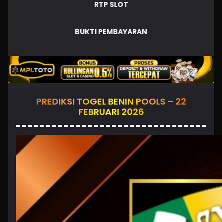
RTP SLOT
BUKTI PEMBAYARAN
PREDIKSI TOGEL BENIN POOLS – 22
FEBRUARI 2026