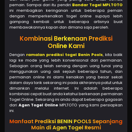
pemain. Sampai dari itu pendiri
Bandar Togel MPLTOTO
ini membagikan keringanan untuk beberapa pemain
dengan memperkenalkan togel online supaya lebih
gampang kembali untuk beberapa artisnya buat
membawakannya kapan dan dimana saja peroleh.
Kombinasi Berkenaan Prediksi
Online Kami
Dengan
ramalan
prediksi
togel Benin Pools
, kita balik
lagi ke mode yang lebih konvensional dari permainan.
Sebagian orang telah senang dengan uang tunai yang
menggunakan uang asli sejauh beberapa tahun, dan
permainan online ini alami kenaikan yang besar sekali
dalam daya tarik sekarang ini pada akhirannya patut untuk
dimainkan melalui internet. Ini adalah beberapa
kombinasi cepat buat anda ketahui berkenaan permainan
Togel Online. Sekarang ini anda dapat beberapa gagasan
dari
Agen
Togel Online
MPLTOTO yang kami persiapkan
ini.
Manfaat Prediksi
BENIN POOLS
Sepanjang
Main di Agen Togel Resmi