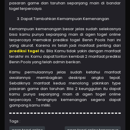
pasaran game dan taruhan sepanjang main di bandar
togel terpercaya.
Dapat Tambahkan Kemampuan Kemenangan
Kemampuan kemenangan besar jelas sudah selekasnya
bisa kamu punya sepanjang main di agen togel online
terpercaya memakai prediksi togel Benin Pools hari ini
yang akurat. Karena ini telah jadi manfaat penting dari
prediksi togel
itu. Bila Kamu tidak yakin dengan manfaat
terakhir ini. Kamu dapat tonton kembali 2 manfaat prediksi
Benin Pools yang telah admin berikan.
Kamu permulaannya jelas sudah ketahui manfaat
awalannya membagikan deskripsi angka tepat.
Sebaliknya manfaat kedua menolong yakinkan type
pasaran game dan taruhan. Bila 2 keunggulan itu dapat
kamu punya sepanjang main di agen togel online
terpercaya. Terangnya kemenangan segera dapat
gampang kamu miliki.
Tags :