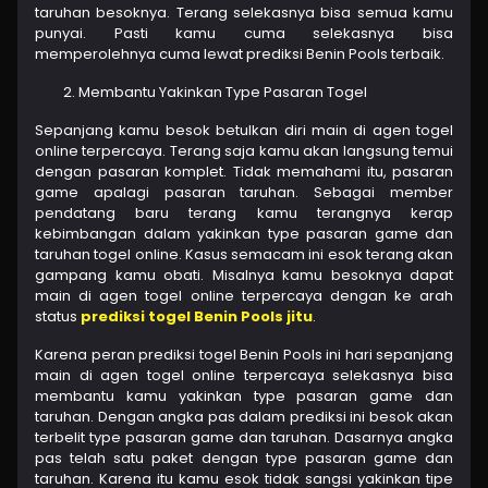
taruhan besoknya. Terang selekasnya bisa semua kamu
punyai. Pasti kamu cuma selekasnya bisa
memperolehnya cuma lewat prediksi Benin Pools terbaik.
Membantu Yakinkan Type Pasaran Togel
Sepanjang kamu besok betulkan diri main di agen togel
online terpercaya. Terang saja kamu akan langsung temui
dengan pasaran komplet. Tidak memahami itu, pasaran
game apalagi pasaran taruhan. Sebagai member
pendatang baru terang kamu terangnya kerap
kebimbangan dalam yakinkan type pasaran game dan
taruhan togel online. Kasus semacam ini esok terang akan
gampang kamu obati. Misalnya kamu besoknya dapat
main di agen togel online terpercaya dengan ke arah
status
prediksi
togel Benin Pools jitu
.
Karena peran prediksi togel Benin Pools ini hari sepanjang
main di agen togel online terpercaya selekasnya bisa
membantu kamu yakinkan type pasaran game dan
taruhan. Dengan angka pas dalam prediksi ini besok akan
terbelit type pasaran game dan taruhan. Dasarnya angka
pas telah satu paket dengan type pasaran game dan
taruhan. Karena itu kamu esok tidak sangsi yakinkan tipe