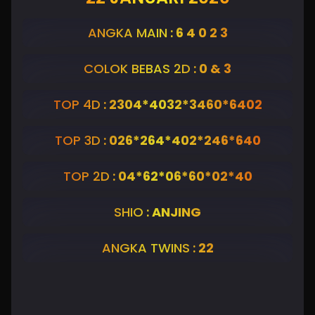
ANGKA MAIN
:
6 4 0 2 3
COLOK BEBAS 2D
:
0 & 3
TOP 4D
:
2304*4032*3460*6402
TOP 3D
:
026*264*402*246*640
TOP 2D
:
04*62*06*60*02*40
SHIO
:
ANJING
ANGKA TWINS
:
22
☆☆☆
Prediksi Togel MPLTOTO
☆☆☆