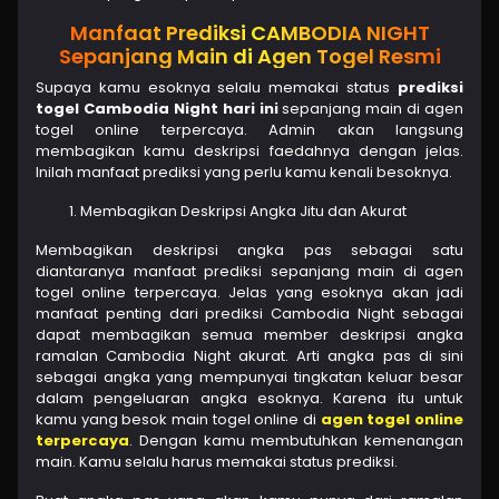
Manfaat Prediksi
CAMBODIA NIGHT
Sepanjang Main di Agen Togel Resmi
Supaya kamu esoknya selalu memakai status
prediksi
togel
Cambodia Night hari ini
sepanjang main di agen
togel online terpercaya. Admin akan langsung
membagikan kamu deskripsi faedahnya dengan jelas.
Inilah manfaat prediksi yang perlu kamu kenali besoknya.
Membagikan Deskripsi Angka Jitu dan Akurat
Membagikan deskripsi angka pas sebagai satu
diantaranya manfaat prediksi sepanjang main di agen
togel online terpercaya. Jelas yang esoknya akan jadi
manfaat penting dari prediksi Cambodia Night sebagai
dapat membagikan semua member deskripsi angka
ramalan Cambodia Night akurat. Arti angka pas di sini
sebagai angka yang mempunyai tingkatan keluar besar
dalam pengeluaran angka esoknya. Karena itu untuk
kamu yang besok main togel online di
agen togel online
terpercaya
. Dengan kamu membutuhkan kemenangan
main. Kamu selalu harus memakai status prediksi.