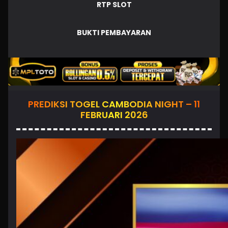
RTP SLOT
BUKTI PEMBAYARAN
PREDIKSI TOGEL CAMBODIA NIGHT – 11
FEBRUARI 2026