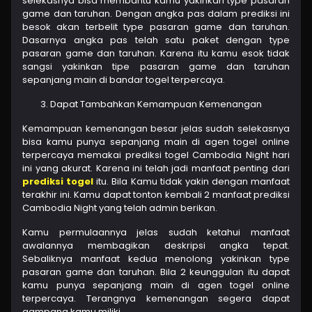
selekasnya bisa membantu kamu yakinkan type pasaran
game dan taruhan. Dengan angka pas dalam prediksi ini
besok akan terbelit type pasaran game dan taruhan.
Dasarnya angka pas telah satu paket dengan type
pasaran game dan taruhan. Karena itu kamu esok tidak
sangsi yakinkan tipe pasaran game dan taruhan
sepanjang main di bandar togel terpercaya.
Dapat Tambahkan Kemampuan Kemenangan
Kemampuan kemenangan besar jelas sudah selekasnya
bisa kamu punya sepanjang main di agen togel online
terpercaya memakai prediksi togel Cambodia Night hari
ini yang akurat. Karena ini telah jadi manfaat penting dari
prediksi togel
itu. Bila Kamu tidak yakin dengan manfaat
terakhir ini. Kamu dapat tonton kembali 2 manfaat prediksi
Cambodia Night yang telah admin berikan.
Kamu permulaannya jelas sudah ketahui manfaat
awalannya membagikan deskripsi angka tepat.
Sebaliknya manfaat kedua menolong yakinkan type
pasaran game dan taruhan. Bila 2 keunggulan itu dapat
kamu punya sepanjang main di agen togel online
terpercaya. Terangnya kemenangan segera dapat
gampang kamu miliki.