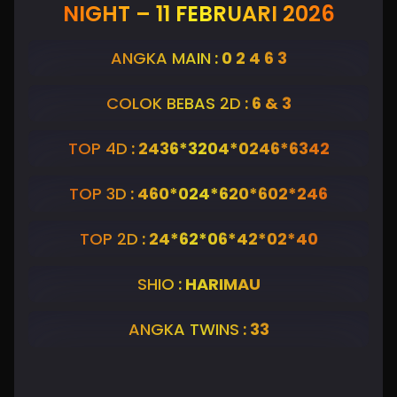
NIGHT – 11 FEBRUARI 2026
ANGKA MAIN
:
0 2 4 6 3
COLOK BEBAS 2D
:
6 & 3
TOP 4D
:
2436*3204*0246*6342
TOP 3D
:
460*024*620*602*246
TOP 2D
:
24*62*06*42*02*40
SHIO
:
HARIMAU
ANGKA TWINS
:
33
☆☆☆
Prediksi Togel MPLTOTO
☆☆☆