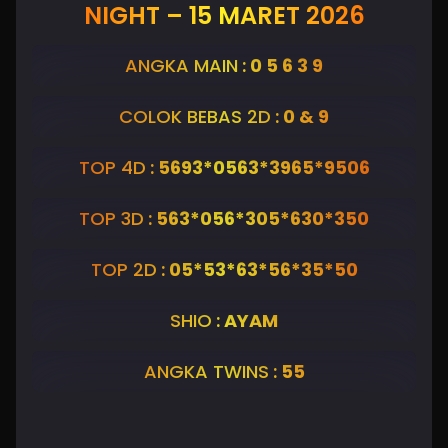
NIGHT – 15 MARET 2026
ANGKA MAIN
:
0 5 6 3 9
COLOK BEBAS 2D
:
0 & 9
TOP 4D
:
5693*0563*3965*9506
TOP 3D
:
563*056*305*630*350
TOP 2D
:
05*53*63*56*35*50
SHIO
:
AYAM
ANGKA TWINS
:
55
☆☆☆
Prediksi Togel MPLTOTO
☆☆☆