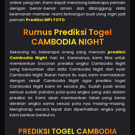
online yang lain. Kami dapat menolong beberapa pemain
dengan benar-benar aman dan ditanggung data
keamanan member resmi terbangun buat yang ingin jadi
pemain
Prediksi
MPLTOTO
.
Rumus Prediksi Togel
CAMBODIA NIGHT
Sekarang ini, beberapa orang yang mencari
prediksi
Cambodia Night
hari ini. Karenanya, kami tiba untuk
memberikan bocoran prediksi angka Cambodia Night
yang bersumber dari data Cambodia Night dan syair
Cambodia Night. Bukan hanya itu saja, kami memadukan
dengan result Cambodia Night agar prediksi togel
Cambodia Night kami ini secara jitu. Sudah pasti anda
semua sudah pahami pola-pola angka yang ada dalam
prediksi ini. Kami akan memberikan tabel yang berisi
deretan angka sama sesuai pola nya masing-masing.
Mengharap secara tepat dan diperhatikan angka yang
kami berikan berikut ini.
PREDIKSI TOGEL CAMBODIA