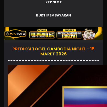
RTP SLOT
BUKTI PEMBAYARAN
PREDIKSI TOGEL CAMBODIA NIGHT – 15
MARET 2026