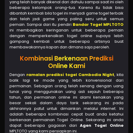
yang telah banyak dikenal dari dahulu sampai saat ini oleh
beberapa kelompok orang-tua. Karena itu tidak bisa
dibantah kembali bila togel ini menjadi game togel terbaik
dan telah jadi game yang paling seru untuk semua
pemain. Sampai dari itu pendiri
Bandar Togel MPLTOTO
ini membagikan keringanan untuk beberapa pemain
dengan memperkenalkan togel online supaya lebih
gampang kembali untuk beberapa artisnya buat
membawakannya kapan dan dimana saja peroleh.
Kombinasi Berkenaan Prediksi
Online Kami
Dengan
ramalan
prediksi
togel Cambodia Night
, kita
balik lagi ke mode yang lebih konvensional dari
permainan. Sebagian orang telah senang dengan uang
tunai yang menggunakan uang asli sejauh beberapa
tahun, dan permainan online ini alami kenaikan yang
besar sekali dalam daya tarik sekarang ini pada
akhirannya patut untuk dimainkan melalui internet. Ini
adalah beberapa kombinasi cepat buat anda ketahui
berkenaan permainan Togel Online. Sekarang ini anda
dapat beberapa gagasan dari
Agen
Togel Online
MPLTOTO yang kami persiapkan ini.