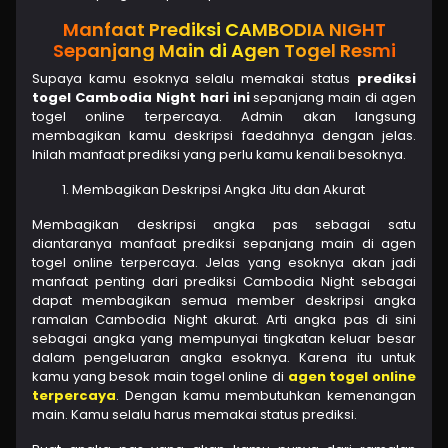
Manfaat Prediksi
CAMBODIA NIGHT
Sepanjang Main di Agen Togel Resmi
Supaya kamu esoknya selalu memakai status
prediksi
togel
Cambodia Night hari ini
sepanjang main di agen
togel online terpercaya. Admin akan langsung
membagikan kamu deskripsi faedahnya dengan jelas.
Inilah manfaat prediksi yang perlu kamu kenali besoknya.
Membagikan Deskripsi Angka Jitu dan Akurat
Membagikan deskripsi angka pas sebagai satu
diantaranya manfaat prediksi sepanjang main di agen
togel online terpercaya. Jelas yang esoknya akan jadi
manfaat penting dari prediksi Cambodia Night sebagai
dapat membagikan semua member deskripsi angka
ramalan Cambodia Night akurat. Arti angka pas di sini
sebagai angka yang mempunyai tingkatan keluar besar
dalam pengeluaran angka esoknya. Karena itu untuk
kamu yang besok main togel online di
agen togel online
terpercaya
. Dengan kamu membutuhkan kemenangan
main. Kamu selalu harus memakai status prediksi.