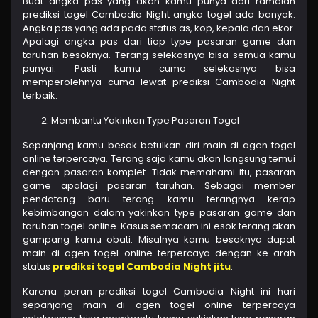
Buat angka pas yang akan kamu punya dari ramalan
prediksi togel Cambodia Night angka togel ada banyak.
Angka pas yang ada pada status as, kop, kepala dan ekor.
Apalagi angka pas dari tiap type pasaran game dan
taruhan besoknya. Terang selekasnya bisa semua kamu
punyai. Pasti kamu cuma selekasnya bisa
memperolehnya cuma lewat prediksi Cambodia Night
terbaik.
Membantu Yakinkan Type Pasaran Togel
Sepanjang kamu besok betulkan diri main di agen togel
online terpercaya. Terang saja kamu akan langsung temui
dengan pasaran komplet. Tidak memahami itu, pasaran
game apalagi pasaran taruhan. Sebagai member
pendatang baru terang kamu terangnya kerap
kebimbangan dalam yakinkan type pasaran game dan
taruhan togel online. Kasus semacam ini esok terang akan
gampang kamu obati. Misalnya kamu besoknya dapat
main di agen togel online terpercaya dengan ke arah
status
prediksi
togel Cambodia Night jitu
.
Karena peran prediksi togel Cambodia Night ini hari
sepanjang main di agen togel online terpercaya