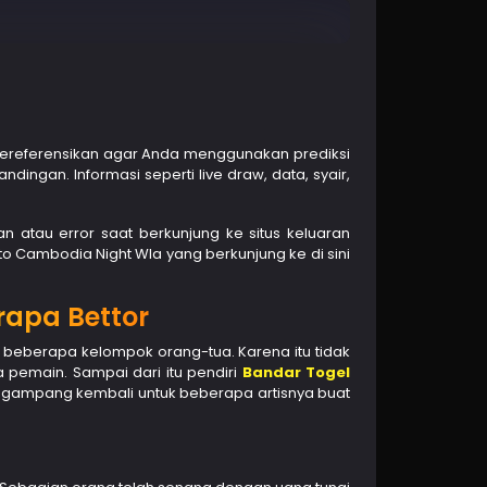
 mereferensikan agar Anda menggunakan prediksi
ingan. Informasi seperti live draw, data, syair,
n atau error saat berkunjung ke situs keluaran
o Cambodia Night Wla yang berkunjung ke di sini
rapa Bettor
h beberapa kelompok orang-tua. Karena itu tidak
a pemain. Sampai dari itu pendiri
Bandar Togel
 gampang kembali untuk beberapa artisnya buat