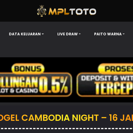
DATA KELUARAN
LIVE DRAW
PAITO WARNA
TOGEL CAMBODIA NIGHT – 16 JA