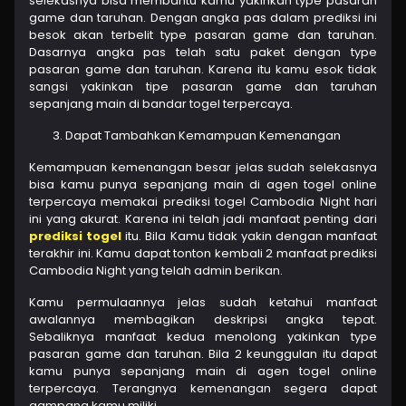
selekasnya bisa membantu kamu yakinkan type pasaran
game dan taruhan. Dengan angka pas dalam prediksi ini
besok akan terbelit type pasaran game dan taruhan.
Dasarnya angka pas telah satu paket dengan type
pasaran game dan taruhan. Karena itu kamu esok tidak
sangsi yakinkan tipe pasaran game dan taruhan
sepanjang main di bandar togel terpercaya.
Dapat Tambahkan Kemampuan Kemenangan
Kemampuan kemenangan besar jelas sudah selekasnya
bisa kamu punya sepanjang main di agen togel online
terpercaya memakai prediksi togel Cambodia Night hari
ini yang akurat. Karena ini telah jadi manfaat penting dari
prediksi togel
itu. Bila Kamu tidak yakin dengan manfaat
terakhir ini. Kamu dapat tonton kembali 2 manfaat prediksi
Cambodia Night yang telah admin berikan.
Kamu permulaannya jelas sudah ketahui manfaat
awalannya membagikan deskripsi angka tepat.
Sebaliknya manfaat kedua menolong yakinkan type
pasaran game dan taruhan. Bila 2 keunggulan itu dapat
kamu punya sepanjang main di agen togel online
terpercaya. Terangnya kemenangan segera dapat
gampang kamu miliki.