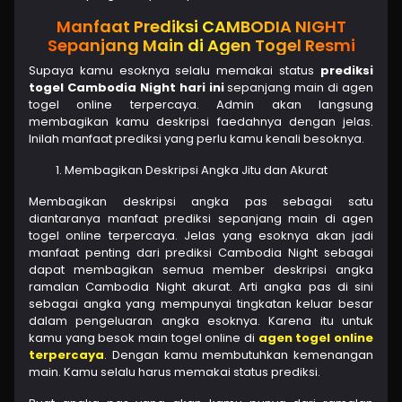
Manfaat Prediksi
CAMBODIA NIGHT
Sepanjang Main di Agen Togel Resmi
Supaya kamu esoknya selalu memakai status
prediksi
togel
Cambodia Night hari ini
sepanjang main di agen
togel online terpercaya. Admin akan langsung
membagikan kamu deskripsi faedahnya dengan jelas.
Inilah manfaat prediksi yang perlu kamu kenali besoknya.
Membagikan Deskripsi Angka Jitu dan Akurat
Membagikan deskripsi angka pas sebagai satu
diantaranya manfaat prediksi sepanjang main di agen
togel online terpercaya. Jelas yang esoknya akan jadi
manfaat penting dari prediksi Cambodia Night sebagai
dapat membagikan semua member deskripsi angka
ramalan Cambodia Night akurat. Arti angka pas di sini
sebagai angka yang mempunyai tingkatan keluar besar
dalam pengeluaran angka esoknya. Karena itu untuk
kamu yang besok main togel online di
agen togel online
terpercaya
. Dengan kamu membutuhkan kemenangan
main. Kamu selalu harus memakai status prediksi.