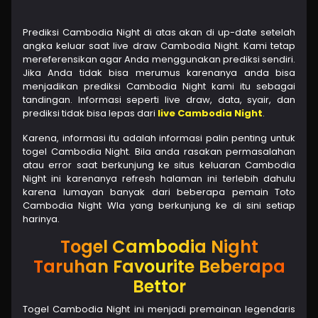
Prediksi Cambodia Night di atas akan di up-date setelah
angka keluar saat live draw Cambodia Night. Kami tetap
mereferensikan agar Anda menggunakan prediksi sendiri.
Jika Anda tidak bisa merumus karenanya anda bisa
menjadikan prediksi Cambodia Night kami itu sebagai
tandingan. Informasi seperti live draw, data, syair, dan
prediksi tidak bisa lepas dari
live Cambodia Night
.
Karena, informasi itu adalah informasi palin penting untuk
togel Cambodia Night. Bila anda rasakan permasalahan
atau error saat berkunjung ke situs keluaran Cambodia
Night ini karenanya refresh halaman ini terlebih dahulu
karena lumayan banyak dari beberapa pemain Toto
Cambodia Night Wla yang berkunjung ke di sini setiap
harinya.
Togel Cambodia Night
Taruhan Favourite Beberapa
Bettor
Togel Cambodia Night ini menjadi premainan legendaris