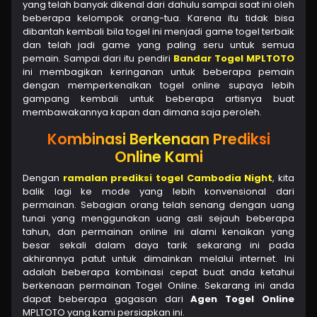
yang telah banyak dikenal dari dahulu sampai saat ini oleh
beberapa kelompok orang-tua. Karena itu tidak bisa
dibantah kembali bila togel ini menjadi game togel terbaik
dan telah jadi game yang paling seru untuk semua
pemain. Sampai dari itu pendiri
Bandar Togel MPLTOTO
ini membagikan keringanan untuk beberapa pemain
dengan memperkenalkan togel online supaya lebih
gampang kembali untuk beberapa artisnya buat
membawakannya kapan dan dimana saja peroleh.
Kombinasi Berkenaan Prediksi
Online Kami
Dengan
ramalan
prediksi
togel Cambodia Night
, kita
balik lagi ke mode yang lebih konvensional dari
permainan. Sebagian orang telah senang dengan uang
tunai yang menggunakan uang asli sejauh beberapa
tahun, dan permainan online ini alami kenaikan yang
besar sekali dalam daya tarik sekarang ini pada
akhirannya patut untuk dimainkan melalui internet. Ini
adalah beberapa kombinasi cepat buat anda ketahui
berkenaan permainan Togel Online. Sekarang ini anda
dapat beberapa gagasan dari
Agen
Togel Online
MPLTOTO yang kami persiapkan ini.