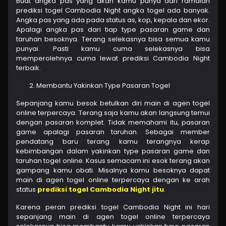
Buat angka pas yang akan kamu punya dari ramalan
prediksi togel Cambodia Night angka togel ada banyak.
Angka pas yang ada pada status as, kop, kepala dan ekor.
Apalagi angka pas dari tiap type pasaran game dan
taruhan besoknya. Terang selekasnya bisa semua kamu
punyai. Pasti kamu cuma selekasnya bisa
memperolehnya cuma lewat prediksi Cambodia Night
terbaik.
Membantu Yakinkan Type Pasaran Togel
Sepanjang kamu besok betulkan diri main di agen togel
online terpercaya. Terang saja kamu akan langsung temui
dengan pasaran komplet. Tidak memahami itu, pasaran
game apalagi pasaran taruhan. Sebagai member
pendatang baru terang kamu terangnya kerap
kebimbangan dalam yakinkan type pasaran game dan
taruhan togel online. Kasus semacam ini esok terang akan
gampang kamu obati. Misalnya kamu besoknya dapat
main di agen togel online terpercaya dengan ke arah
status
prediksi
togel Cambodia Night jitu
.
Karena peran prediksi togel Cambodia Night ini hari
sepanjang main di agen togel online terpercaya