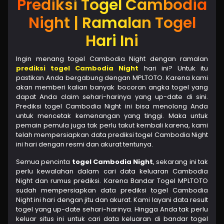
Prediksi Togel Cambodia
Night | Ramalan Togel
Hari Ini
Ingin menang togel Cambodia Night dengan ramalan
prediksi togel Cambodia Night
hari ini? Untuk itu
pastikan Anda bergabung dengan MPLTOTO. Karena kami
akan memberi kalian banyak bocoran angka togel yang
dapat Anda claim sehari-harinya yang up-date di sini.
Prediksi togel Cambodia Night ini bisa menolong Anda
untuk mencetak kemenangan yang tinggi. Maka untuk
pemain pemula juga tak perlu takut kembali karena, kami
telah mempersiapkan data prediksi togel Cambodia Night
ini hari dengan resmi dan akurat tentunya.
Semua pencinta
togel Cambodia Night
, sekarang ini tak
perlu kewalahan dalam cari data keluaran Cambodia
Night dan rumus prediksi. Karena Bandar Togel MPLTOTO
sudah mempersiapkan data prediksi togel Cambodia
Night ini hari dengan jitu dan akurat. Kami layani data result
togel yang up-date sehari-harinya. Hingga Anda tak perlu
keluar situs ini untuk cari data keluaran di bandar togel