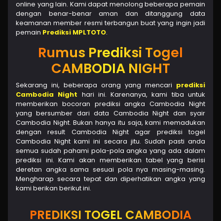
online yang lain. Kami dapat menolong beberapa pemain
dengan benar-benar aman dan ditanggung data
keamanan member resmi terbangun buat yang ingin jadi
pemain
Prediksi
MPLTOTO
.
Rumus Prediksi Togel
CAMBODIA NIGHT
Sekarang ini, beberapa orang yang mencari
prediksi
Cambodia Night
hari ini. Karenanya, kami tiba untuk
memberikan bocoran prediksi angka Cambodia Night
yang bersumber dari data Cambodia Night dan syair
Cambodia Night. Bukan hanya itu saja, kami memadukan
dengan result Cambodia Night agar prediksi togel
Cambodia Night kami ini secara jitu. Sudah pasti anda
semua sudah pahami pola-pola angka yang ada dalam
prediksi ini. Kami akan memberikan tabel yang berisi
deretan angka sama sesuai pola nya masing-masing.
Mengharap secara tepat dan diperhatikan angka yang
kami berikan berikut ini.
PREDIKSI TOGEL CAMBODIA