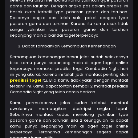
selekasnya bisa membantu kamu yakinkan type pasaran
game dan taruhan. Dengan angka pas dalam prediksi ini
besok akan terbelit type pasaran game dan taruhan.
Dasarnya angka pas telah satu paket dengan type
pasaran game dan taruhan. Karena itu kamu esok tidak
sangsi yakinkan tipe pasaran game dan taruhan
sepanjang main di bandar togel terpercaya.
Dapat Tambahkan Kemampuan Kemenangan
Kemampuan kemenangan besar jelas sudah selekasnya
bisa kamu punya sepanjang main di agen togel online
terpercaya memakai prediksi togel Cambodia Night hari
ini yang akurat. Karena ini telah jadi manfaat penting dari
prediksi togel
itu. Bila Kamu tidak yakin dengan manfaat
terakhir ini. Kamu dapat tonton kembali 2 manfaat prediksi
Cambodia Night yang telah admin berikan.
Kamu permulaannya jelas sudah ketahui manfaat
awalannya membagikan deskripsi angka tepat.
Sebaliknya manfaat kedua menolong yakinkan type
pasaran game dan taruhan. Bila 2 keunggulan itu dapat
kamu punya sepanjang main di agen togel online
terpercaya. Terangnya kemenangan segera dapat
gampang kamu miliki.