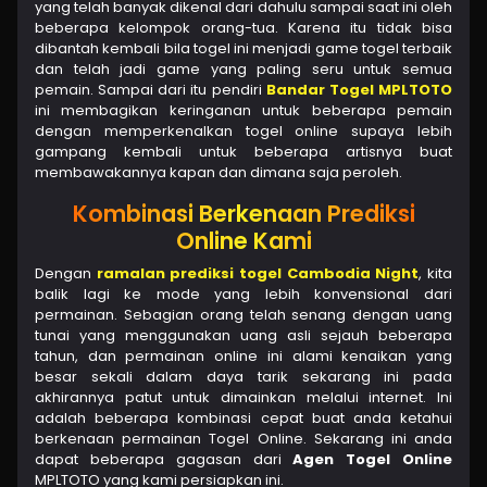
yang telah banyak dikenal dari dahulu sampai saat ini oleh
beberapa kelompok orang-tua. Karena itu tidak bisa
dibantah kembali bila togel ini menjadi game togel terbaik
dan telah jadi game yang paling seru untuk semua
pemain. Sampai dari itu pendiri
Bandar Togel MPLTOTO
ini membagikan keringanan untuk beberapa pemain
dengan memperkenalkan togel online supaya lebih
gampang kembali untuk beberapa artisnya buat
membawakannya kapan dan dimana saja peroleh.
Kombinasi Berkenaan Prediksi
Online Kami
Dengan
ramalan
prediksi
togel Cambodia Night
, kita
balik lagi ke mode yang lebih konvensional dari
permainan. Sebagian orang telah senang dengan uang
tunai yang menggunakan uang asli sejauh beberapa
tahun, dan permainan online ini alami kenaikan yang
besar sekali dalam daya tarik sekarang ini pada
akhirannya patut untuk dimainkan melalui internet. Ini
adalah beberapa kombinasi cepat buat anda ketahui
berkenaan permainan Togel Online. Sekarang ini anda
dapat beberapa gagasan dari
Agen
Togel Online
MPLTOTO yang kami persiapkan ini.