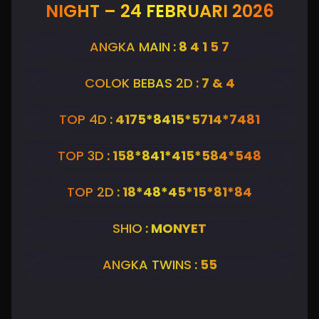
NIGHT – 24 FEBRUARI 2026
ANGKA MAIN
:
8 4 1 5 7
COLOK BEBAS 2D
:
7 & 4
TOP 4D
:
4175*8415*5714*7481
TOP 3D
:
158*841*415*584*548
TOP 2D
:
18*48*45*15*81*84
SHIO
:
MONYET
ANGKA TWINS
:
55
☆☆☆
Prediksi Togel MPLTOTO
☆☆☆