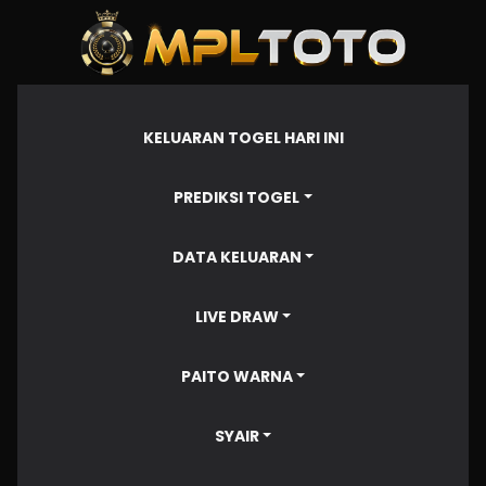
KELUARAN TOGEL HARI INI
PREDIKSI TOGEL
DATA KELUARAN
LIVE DRAW
PAITO WARNA
SYAIR