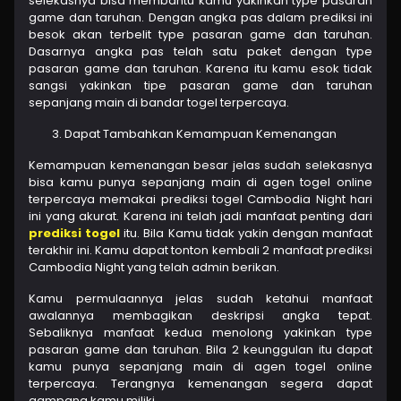
selekasnya bisa membantu kamu yakinkan type pasaran
game dan taruhan. Dengan angka pas dalam prediksi ini
besok akan terbelit type pasaran game dan taruhan.
Dasarnya angka pas telah satu paket dengan type
pasaran game dan taruhan. Karena itu kamu esok tidak
sangsi yakinkan tipe pasaran game dan taruhan
sepanjang main di bandar togel terpercaya.
Dapat Tambahkan Kemampuan Kemenangan
Kemampuan kemenangan besar jelas sudah selekasnya
bisa kamu punya sepanjang main di agen togel online
terpercaya memakai prediksi togel Cambodia Night hari
ini yang akurat. Karena ini telah jadi manfaat penting dari
prediksi togel
itu. Bila Kamu tidak yakin dengan manfaat
terakhir ini. Kamu dapat tonton kembali 2 manfaat prediksi
Cambodia Night yang telah admin berikan.
Kamu permulaannya jelas sudah ketahui manfaat
awalannya membagikan deskripsi angka tepat.
Sebaliknya manfaat kedua menolong yakinkan type
pasaran game dan taruhan. Bila 2 keunggulan itu dapat
kamu punya sepanjang main di agen togel online
terpercaya. Terangnya kemenangan segera dapat
gampang kamu miliki.