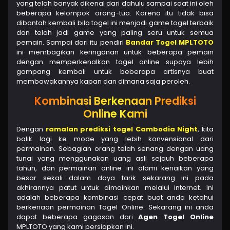
yang telah banyak dikenal dari dahulu sampai saat ini oleh
beberapa kelompok orang-tua. Karena itu tidak bisa
dibantah kembali bila togel ini menjadi game togel terbaik
dan telah jadi game yang paling seru untuk semua
pemain. Sampai dari itu pendiri
Bandar Togel MPLTOTO
ini membagikan keringanan untuk beberapa pemain
dengan memperkenalkan togel online supaya lebih
gampang kembali untuk beberapa artisnya buat
membawakannya kapan dan dimana saja peroleh.
Kombinasi Berkenaan Prediksi
Online Kami
Dengan
ramalan
prediksi
togel Cambodia Night
, kita
balik lagi ke mode yang lebih konvensional dari
permainan. Sebagian orang telah senang dengan uang
tunai yang menggunakan uang asli sejauh beberapa
tahun, dan permainan online ini alami kenaikan yang
besar sekali dalam daya tarik sekarang ini pada
akhirannya patut untuk dimainkan melalui internet. Ini
adalah beberapa kombinasi cepat buat anda ketahui
berkenaan permainan Togel Online. Sekarang ini anda
dapat beberapa gagasan dari
Agen
Togel Online
MPLTOTO yang kami persiapkan ini.