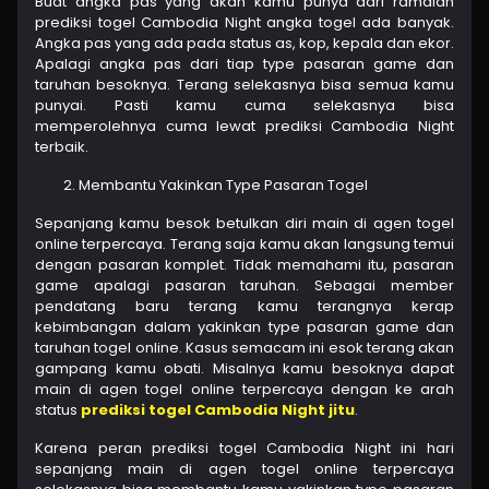
Buat angka pas yang akan kamu punya dari ramalan
prediksi togel Cambodia Night angka togel ada banyak.
Angka pas yang ada pada status as, kop, kepala dan ekor.
Apalagi angka pas dari tiap type pasaran game dan
taruhan besoknya. Terang selekasnya bisa semua kamu
punyai. Pasti kamu cuma selekasnya bisa
memperolehnya cuma lewat prediksi Cambodia Night
terbaik.
Membantu Yakinkan Type Pasaran Togel
Sepanjang kamu besok betulkan diri main di agen togel
online terpercaya. Terang saja kamu akan langsung temui
dengan pasaran komplet. Tidak memahami itu, pasaran
game apalagi pasaran taruhan. Sebagai member
pendatang baru terang kamu terangnya kerap
kebimbangan dalam yakinkan type pasaran game dan
taruhan togel online. Kasus semacam ini esok terang akan
gampang kamu obati. Misalnya kamu besoknya dapat
main di agen togel online terpercaya dengan ke arah
status
prediksi
togel Cambodia Night jitu
.
Karena peran prediksi togel Cambodia Night ini hari
sepanjang main di agen togel online terpercaya