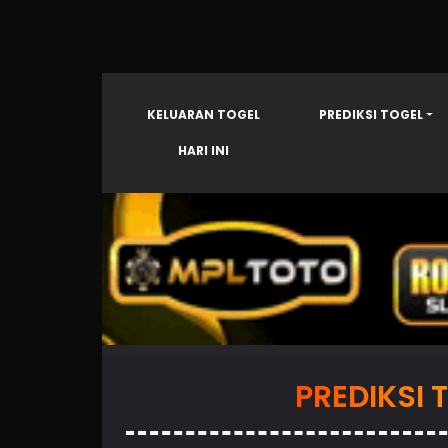
KELUARAN TOGEL
PREDIKSI TOGEL
HARI INI
PREDIKSI 