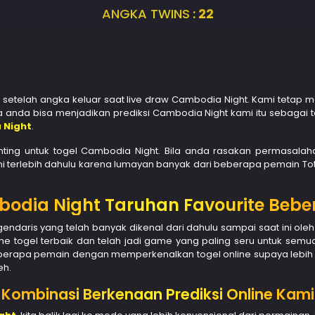
ANGKA TWINS
:
22
☆☆☆
Prediksi Togel MPLTOTO
☆☆☆
e setelah angka keluar saat live draw Cambodia Night. Kami tetap
 anda bisa menjadikan prediksi Cambodia Night kami itu sebagai tand
 Night
.
enting untuk togel Cambodia Night. Bila anda rasakan permasalaha
ni terlebih dahulu karena lumayan banyak dari beberapa pemain Tot
odia Night Taruhan Favourite Bebe
endaris yang telah banyak dikenal dari dahulu sampai saat ini ole
ame togel terbaik dan telah jadi game yang paling seru untuk semu
berapa pemain dengan memperkenalkan togel online supaya lebih
eh.
Kombinasi Berkenaan Prediksi Online Kami