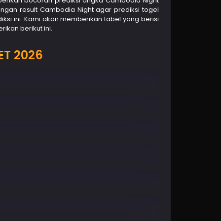
mberikan bocoran prediksi angka Cambodia Night
gan result Cambodia Night agar prediksi togel
si ini. Kami akan memberikan tabel yang berisi
kan berikut ini.
ET 2026