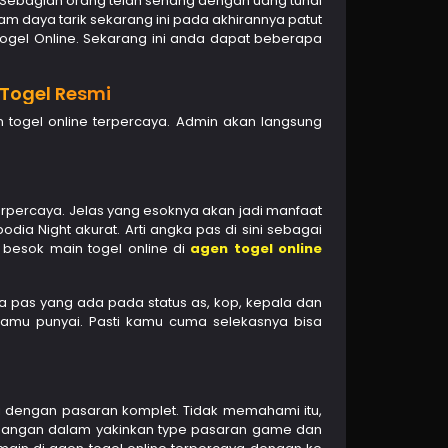
n. Sebagian orang telah senang dengan uang tunai
m daya tarik sekarang ini pada akhirannya patut
Togel Online. Sekarang ini anda dapat beberapa
 Togel Resmi
 togel online terpercaya. Admin akan langsung
erpercaya. Jelas yang esoknya akan jadi manfaat
 Night akurat. Arti angka pas di sini sebagai
besok main togel online di
agen togel online
a pas yang ada pada status as, kop, kepala dan
kamu punyai. Pasti kamu cuma selekasnya bisa
ui dengan pasaran komplet. Tidak memahami itu,
bangan dalam yakinkan type pasaran game dan