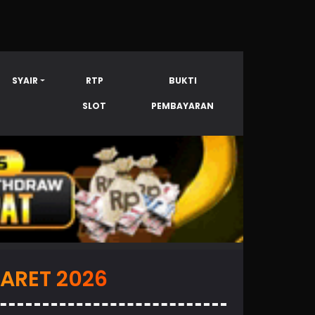
SYAIR
RTP
BUKTI
SLOT
PEMBAYARAN
MARET 2026