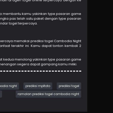
ain di agen togel online terpercaya dengan ke
 bisa membantu kamu yakinkan type pasaran game
angka pas telah satu paket dengan type pasaran
ndar togel terpercaya.
percaya memakai prediksi togel Cambodia Night
anfaat terakhir ini. Kamu dapat tonton kembali 2
aat kedua menolong yakinkan type pasaran game
kemenangan segera dapat gampang kamu miliki.
bodia night
prediksi mpltoto
prediksi togel
u
ramalan prediksi togel cambodia night