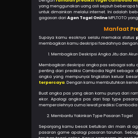
Dengan
ramalan
prediksi
togel Cambodia Ni
yang menggunakan uang asli sejauh beberapa tah
untuk dimainkan melalui internet. Ini adalah 
gagasan dari
Agen
Togel Online
MPLTOTO yang k
Manfaat Pr
Supaya kamu esoknya selalu memakai status
membagikan kamu deskripsi faedahnya dengan jel
Membagikan Deskripsi Angka Jitu dan Akur
Membagikan deskripsi angka pas sebagai satu di
penting dari prediksi Cambodia Night sebagai
angka yang mempunyai tingkatan keluar besar
terpercaya
. Dengan kamu membutuhkan kemena
Buat angka pas yang akan kamu punya dari rama
ekor. Apalagi angka pas dari tiap type pasa
memperolehnya cuma lewat prediksi Cambodia N
Membantu Yakinkan Type Pasaran Togel
Sepanjang kamu besok betulkan diri main di ag
pasaran game apalagi pasaran taruhan. Seba