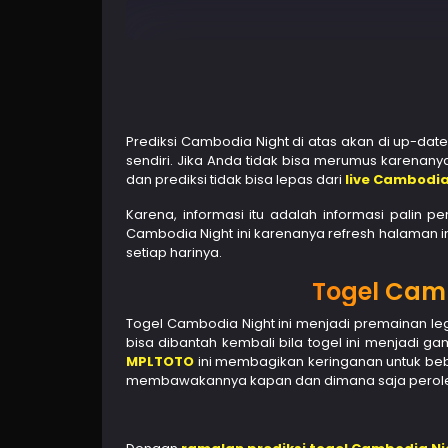
Prediksi Cambodia Night di atas akan di up-dat
sendiri. Jika Anda tidak bisa merumus karenanya
dan prediksi tidak bisa lepas dari
live Cambodia
Karena, informasi itu adalah informasi palin p
Cambodia Night ini karenanya refresh halaman i
setiap harinya.
Togel Camb
Togel Cambodia Night ini menjadi premainan leg
bisa dibantah kembali bila togel ini menjadi g
MPLTOTO
ini membagikan keringanan untuk be
membawakannya kapan dan dimana saja perol