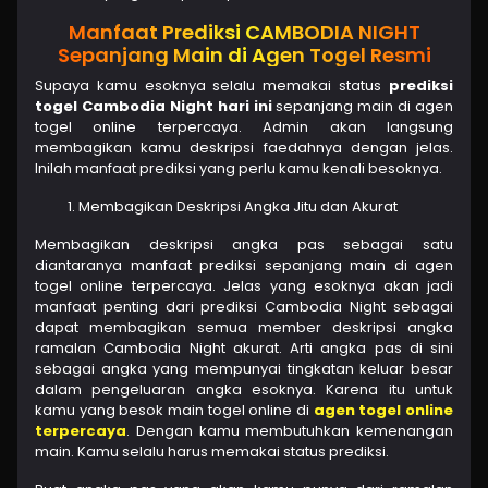
Manfaat Prediksi
CAMBODIA NIGHT
Sepanjang Main di Agen Togel Resmi
Supaya kamu esoknya selalu memakai status
prediksi
togel
Cambodia Night hari ini
sepanjang main di agen
togel online terpercaya. Admin akan langsung
membagikan kamu deskripsi faedahnya dengan jelas.
Inilah manfaat prediksi yang perlu kamu kenali besoknya.
Membagikan Deskripsi Angka Jitu dan Akurat
Membagikan deskripsi angka pas sebagai satu
diantaranya manfaat prediksi sepanjang main di agen
togel online terpercaya. Jelas yang esoknya akan jadi
manfaat penting dari prediksi Cambodia Night sebagai
dapat membagikan semua member deskripsi angka
ramalan Cambodia Night akurat. Arti angka pas di sini
sebagai angka yang mempunyai tingkatan keluar besar
dalam pengeluaran angka esoknya. Karena itu untuk
kamu yang besok main togel online di
agen togel online
terpercaya
. Dengan kamu membutuhkan kemenangan
main. Kamu selalu harus memakai status prediksi.