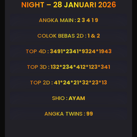
NIGHT – 28 JANUARI 2026
ANGKA MAIN
:
2 3 4 1 9
COLOK BEBAS 2D
:
1 & 2
TOP 4D
:
3491*2341*9324*1943
TOP 3D
:
132*234*412*123*341
TOP 2D
:
41*24*21*32*23*13
SHIO
:
AYAM
ANGKA TWINS
:
99
☆☆☆
Prediksi Togel MPLTOTO
☆☆☆