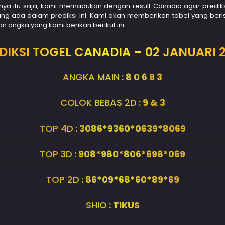
ya itu saja, kami memadukan dengan result Canadia agar prediksi 
 ada dalam prediksi ini. Kami akan memberikan tabel yang beri
 angka yang kami berikan berikut ini.
DIKSI TOGEL CANADIA – 02 JANUARI 
ANGKA MAIN
:
8 0 6 9 3
COLOK BEBAS 2D
:
9 & 3
TOP 4D
:
3086*9360*0639*8069
TOP 3D
:
908*980*806*698*069
TOP 2D
:
86*09*68*60*89*69
SHIO
:
TIKUS