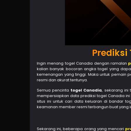
Prediksi
Ingin menang togel Canadia dengan ramalan
p
kalian banyak bocoran angka togel yang dapat 
kemenangan yang tinggi. Maka untuk pemain pem
resmi dan akurat tentunya.
Semua pencinta
togel Canadia
, sekarang in
mempersiapkan data prediksi togel Canadia ini h
situs ini untuk cari data keluaran di banda
keamanan member resmi terbangun buat yang i
Sekarang ini, beberapa orang yang mencari
pr