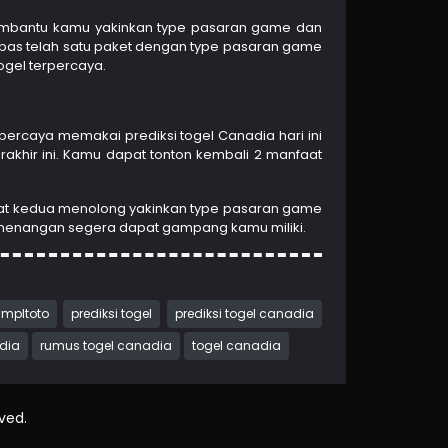
 membantu kamu yakinkan type pasaran game dan
 pas telah satu paket dengan type pasaran game
ogel terpercaya.
rcaya memakai prediksi togel Canadia hari ini
erakhir ini. Kamu dapat tonton kembali 2 manfaat
aat kedua menolong yakinkan type pasaran game
kemenangan segera dapat gampang kamu miliki.
 mpltoto
prediksi togel
prediksi togel canadia
adia
rumus togel canadia
togel canadia
rved.