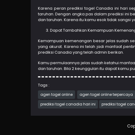
Karena peran prediksi togel Canadia ini hari
taruhan. Dengan angka pas dalam prediksi ini b
dan taruhan. Karena itu kamu esok tidak sangsi 
Dapat Tambahkan Kemampuan Kemenan
Kemampuan kemenangan besar jelas sudah selek
yang akurat. Karena ini telah jadi manfaat penti
prediksi Canadia yang telah admin berikan.
Kamu permulaannya jelas sudah ketahui manfaa
dan taruhan. Bila 2 keunggulan itu dapat kamu 
Tags :
agen togel online
agen togel online terpercaya
prediksi togel canadia hari ini
prediksi togel can
Cop