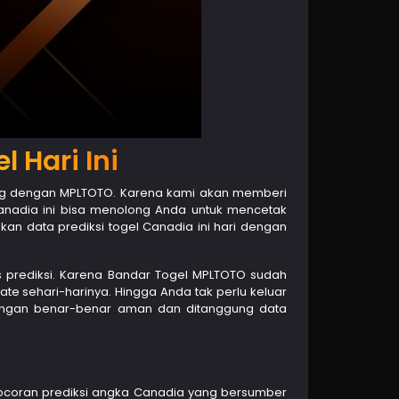
 Hari Ini
bung dengan MPLTOTO. Karena kami akan memberi
 Canadia ini bisa menolong Anda untuk mencetak
an data prediksi togel Canadia ini hari dengan
s prediksi. Karena Bandar Togel MPLTOTO sudah
ate sehari-harinya. Hingga Anda tak perlu keluar
 dengan benar-benar aman dan ditanggung data
 bocoran prediksi angka Canadia yang bersumber