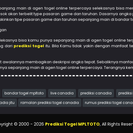
 sepanjang main di agen togel online terpercaya selekasnya bisa
esok akan terbelit type pasaran game dan taruhan. Dasarnya angka
yakinkan tipe pasaran game dan taruhan sepanjang main di bandar t
gan
asnya bisa kamu punya sepanjang main di agen togel online terpe
ng dari
prediksi togel
itu. Bila Kamu tidak yakin dengan manfaat t
t awalannya membagikan deskripsi angka tepat. Sebaliknya manf
punya sepanjang main di agen togel online terpercaya. Terangnya 
bandar togel mpltoto
live canadia
prediksi canadia
prediksi
adia jitu
ramalan prediksi togel canadia
rumus prediksi togel can
yright © 2000 - 2026
Prediksi Togel MPLTOTO
, All Rights Rese