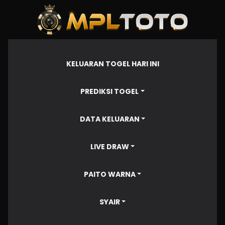
KELUARAN TOGEL HARI INI
PREDIKSI TOGEL
DATA KELUARAN
LIVE DRAW
PAITO WARNA
SYAIR