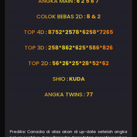
ANGKA MAIN
:
6 2 5 8 7
COLOK BEBAS 2D
:
8 & 2
TOP 4D
:
8752*2578*6258*7265
TOP 3D
:
258*862*625*586*826
TOP 2D
:
56*26*25*28*52*62
SHIO
:
KUDA
ANGKA TWINS
:
77
☆☆☆
Prediksi Togel MPLTOTO
☆☆☆
Prediksi Canadia di atas akan di up-date setelah angka