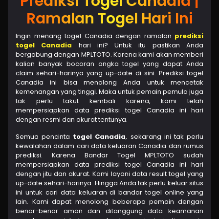
Prediksi Togel Canadia |
Ramalan Togel Hari Ini
Ingin menang togel Canadia dengan ramalan
prediksi
togel Canadia
hari ini? Untuk itu pastikan Anda
bergabung dengan MPLTOTO. Karena kami akan memberi
kalian banyak bocoran angka togel yang dapat Anda
claim sehari-harinya yang up-date di sini. Prediksi togel
Canadia ini bisa menolong Anda untuk mencetak
kemenangan yang tinggi. Maka untuk pemain pemula juga
tak perlu takut kembali karena, kami telah
mempersiapkan data prediksi togel Canadia ini hari
dengan resmi dan akurat tentunya.
Semua pencinta
togel Canadia
, sekarang ini tak perlu
kewalahan dalam cari data keluaran Canadia dan rumus
prediksi. Karena Bandar Togel MPLTOTO sudah
mempersiapkan data prediksi togel Canadia ini hari
dengan jitu dan akurat. Kami layani data result togel yang
up-date sehari-harinya. Hingga Anda tak perlu keluar situs
ini untuk cari data keluaran di bandar togel online yang
lain. Kami dapat menolong beberapa pemain dengan
benar-benar aman dan ditanggung data keamanan