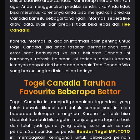
keluar saat live draw Canadia. Kami tetap mereferensikan
agar Anda menggunakan prediksi sendiri. Jika Anda tidak
bisa merumus karenanya anda bisa menjadikan prediksi
Canadia kami itu sebagai tandingan. Informasi seperti live
draw, data, syair, dan prediksi tidak bisa lepas dari
live
Canadia
.
Karena, informasi itu adalah informasi palin penting untuk
togel Canadia. Bila anda rasakan permasalahan atau
error saat berkunjung ke situs keluaran Canadia ini
karenanya refresh halaman ini terlebih dahulu karena
lumayan banyak dari beberapa pemain Toto Canadia Wla
yang berkunjung ke di sini setiap harinya.
Togel Canadia Taruhan
Favourite Beberapa Bettor
Togel Canadia ini menjadi premainan legendaris yang
telah banyak dikenal dari dahulu sampai saat ini oleh
beberapa kelompok orang-tua. Karena itu tidak bisa
dibantah kembali bila togel ini menjadi game togel terbaik
dan telah jadi game yang paling seru untuk semua
pemain. Sampai dari itu pendiri
Bandar Togel MPLTOTO
ini membagikan keringanan untuk beberapa pemain