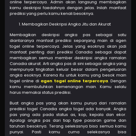
online terpercaya. Admin akan langsung membagikan
kamu deskripsi faedahnya dengan jelas. Inilah manfaat
prediksi yang perlu kamu kenali besoknya.
Membagikan Deskripsi Angka Jitu dan Akurat
Membagikan deskripsi angka pas sebagai satu
diantaranya manfaat prediksi sepanjang main di agen
togel online terpercaya. Jelas yang esoknya akan jadi
manfaat penting dari prediksi Canadia sebagai dapat
membagikan semua member deskripsi angka ramalan
Canadia akurat. Arti angka pas di sini sebagai angka yang
mempunyai tingkatan keluar besar dalam pengeluaran
angka esoknya. Karena itu untuk kamu yang besok main
togel online di
agen togel online terpercaya
. Dengan
kamu membutuhkan kemenangan main. Kamu selalu
harus memakai status prediksi.
Buat angka pas yang akan kamu punya dari ramalan
prediksi togel Canadia angka togel ada banyak. Angka
pas yang ada pada status as, kop, kepala dan ekor.
Apalagi angka pas dari tiap type pasaran game dan
taruhan besoknya. Terang selekasnya bisa semua kamu
punyai. Pasti kamu cuma selekasnya bisa