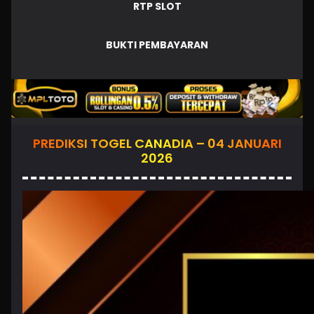
RTP SLOT
BUKTI PEMBAYARAN
PREDIKSI TOGEL CANADIA – 04 JANUARI
2026