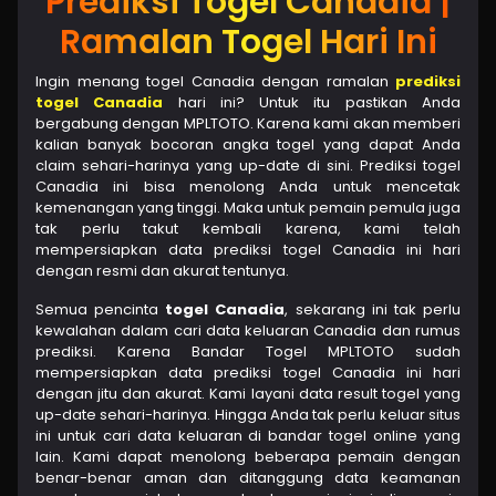
Prediksi Togel Canadia |
Ramalan Togel Hari Ini
Ingin menang togel Canadia dengan ramalan
prediksi
togel Canadia
hari ini? Untuk itu pastikan Anda
bergabung dengan MPLTOTO. Karena kami akan memberi
kalian banyak bocoran angka togel yang dapat Anda
claim sehari-harinya yang up-date di sini. Prediksi togel
Canadia ini bisa menolong Anda untuk mencetak
kemenangan yang tinggi. Maka untuk pemain pemula juga
tak perlu takut kembali karena, kami telah
mempersiapkan data prediksi togel Canadia ini hari
dengan resmi dan akurat tentunya.
Semua pencinta
togel Canadia
, sekarang ini tak perlu
kewalahan dalam cari data keluaran Canadia dan rumus
prediksi. Karena Bandar Togel MPLTOTO sudah
mempersiapkan data prediksi togel Canadia ini hari
dengan jitu dan akurat. Kami layani data result togel yang
up-date sehari-harinya. Hingga Anda tak perlu keluar situs
ini untuk cari data keluaran di bandar togel online yang
lain. Kami dapat menolong beberapa pemain dengan
benar-benar aman dan ditanggung data keamanan