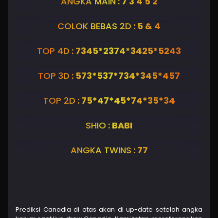
ANGKA MAIN
:
7 3 4 5 2
COLOK BEBAS 2D
:
5 & 4
TOP 4D
:
7345*2374*3425*5243
TOP 3D
:
573*537*734*345*457
TOP 2D
:
75*47*45*74*35*34
SHIO
:
BABI
ANGKA TWINS
:
77
☆☆☆
Prediksi Togel MPLTOTO
☆☆☆
Prediksi Canadia di atas akan di up-date setelah angka