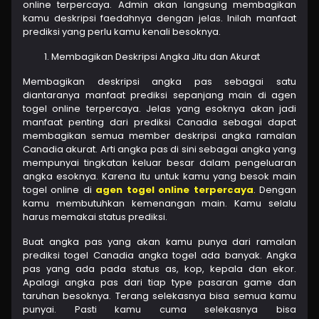
online terpercaya. Admin akan langsung membagikan
kamu deskripsi faedahnya dengan jelas. Inilah manfaat
prediksi yang perlu kamu kenali besoknya.
Membagikan Deskripsi Angka Jitu dan Akurat
Membagikan deskripsi angka pas sebagai satu
diantaranya manfaat prediksi sepanjang main di agen
togel online terpercaya. Jelas yang esoknya akan jadi
manfaat penting dari prediksi Canadia sebagai dapat
membagikan semua member deskripsi angka ramalan
Canadia akurat. Arti angka pas di sini sebagai angka yang
mempunyai tingkatan keluar besar dalam pengeluaran
angka esoknya. Karena itu untuk kamu yang besok main
togel online di
agen togel online terpercaya
. Dengan
kamu membutuhkan kemenangan main. Kamu selalu
harus memakai status prediksi.
Buat angka pas yang akan kamu punya dari ramalan
prediksi togel Canadia angka togel ada banyak. Angka
pas yang ada pada status as, kop, kepala dan ekor.
Apalagi angka pas dari tiap type pasaran game dan
taruhan besoknya. Terang selekasnya bisa semua kamu
punyai. Pasti kamu cuma selekasnya bisa