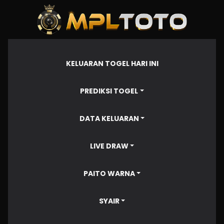
KELUARAN TOGEL HARI INI
PREDIKSI TOGEL
DATA KELUARAN
LIVE DRAW
PAITO WARNA
SYAIR