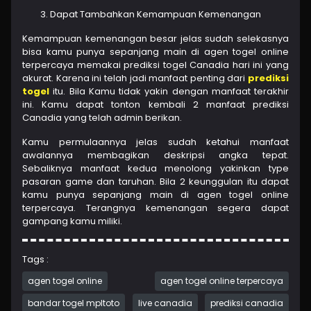
Dapat Tambahkan Kemampuan Kemenangan
Kemampuan kemenangan besar jelas sudah selekasnya
bisa kamu punya sepanjang main di agen togel online
terpercaya memakai prediksi togel Canadia hari ini yang
akurat. Karena ini telah jadi manfaat penting dari
prediksi
togel
itu. Bila Kamu tidak yakin dengan manfaat terakhir
ini. Kamu dapat tonton kembali 2 manfaat prediksi
Canadia yang telah admin berikan.
Kamu permulaannya jelas sudah ketahui manfaat
awalannya membagikan deskripsi angka tepat.
Sebaliknya manfaat kedua menolong yakinkan type
pasaran game dan taruhan. Bila 2 keunggulan itu dapat
kamu punya sepanjang main di agen togel online
terpercaya. Terangnya kemenangan segera dapat
gampang kamu miliki.
Tags :
agen togel online
agen togel online terpercaya
bandar togel mpltoto
live canadia
prediksi canadia