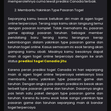
memperolehnya cuma lewat prediksi Canadia terbaik.
Membantu Yakinkan Type Pasaran Togel
Sepanjang kamu besok betulkan diri main di agen togel
online terpercaya. Terang saja kamu akan langsung temui
dengan pasaran komplet. Tidak memahami itu, pasaran
game apalagi pasaran taruhan. Sebagai member
pendatang baru terang kamu terangnya kerap
kebimbangan dalam yakinkan type pasaran game dan
taruhan togel online. Kasus semacam ini esok terang akan
gampang kamu obati. Misalnya kamu besoknya dapat
main di agen togel online terpercaya dengan ke arah
status
prediksi
togel Canadia jitu
.
Karena peran prediksi togel Canadia ini hari sepanjang
main di agen togel online terpercaya selekasnya bisa
membantu kamu yakinkan type pasaran game dan
taruhan. Dengan angka pas dalam prediksi ini besok akan
terbelit type pasaran game dan taruhan. Dasarnya angka
pas telah satu paket dengan type pasaran game dan
taruhan. Karena itu kamu esok tidak sangsi yakinkan tipe
pasaran game dan taruhan sepanjang main di bandar
togel terpercaya.