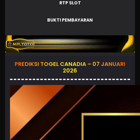
RTP SLOT
BUKTI PEMBAYARAN
PREDIKSI TOGEL CANADIA – 07 JANUARI
2026