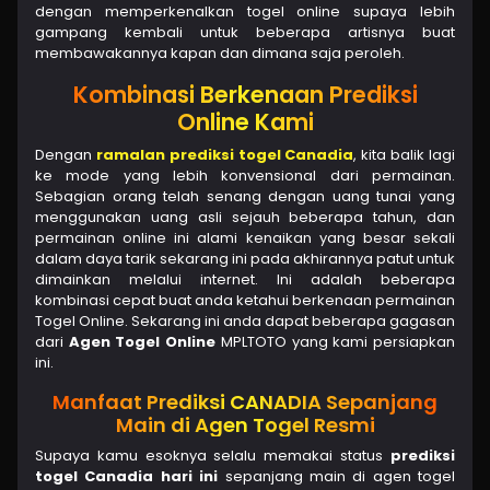
dengan memperkenalkan togel online supaya lebih
gampang kembali untuk beberapa artisnya buat
membawakannya kapan dan dimana saja peroleh.
Kombinasi Berkenaan Prediksi
Online Kami
Dengan
ramalan
prediksi
togel Canadia
, kita balik lagi
ke mode yang lebih konvensional dari permainan.
Sebagian orang telah senang dengan uang tunai yang
menggunakan uang asli sejauh beberapa tahun, dan
permainan online ini alami kenaikan yang besar sekali
dalam daya tarik sekarang ini pada akhirannya patut untuk
dimainkan melalui internet. Ini adalah beberapa
kombinasi cepat buat anda ketahui berkenaan permainan
Togel Online. Sekarang ini anda dapat beberapa gagasan
dari
Agen
Togel Online
MPLTOTO yang kami persiapkan
ini.
Manfaat Prediksi
CANADIA
Sepanjang
Main di Agen Togel Resmi
Supaya kamu esoknya selalu memakai status
prediksi
togel
Canadia hari ini
sepanjang main di agen togel