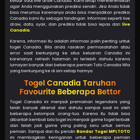
keluar saat live draw Canadia. Kami tetap mereferensikan
agar Anda menggunakan prediksi sendiri. Jika Anda tidak
bisa merumus karenanya anda bisa menjadikan prediksi
Canadia kami itu sebagai tandingan. Informasi seperti live
draw, data, syair, dan prediksi tidak bisa lepas dari
live
Canadia
.
Karena, informasi itu adalah informasi palin penting untuk
togel Canadia. Bila anda rasakan permasalahan atau
error saat berkunjung ke situs keluaran Canadia ini
karenanya refresh halaman ini terlebih dahulu karena
lumayan banyak dari beberapa pemain Toto Canadia Wla
yang berkunjung ke di sini setiap harinya.
Togel Canadia Taruhan
Favourite Beberapa Bettor
Togel Canadia ini menjadi premainan legendaris yang
telah banyak dikenal dari dahulu sampai saat ini oleh
beberapa kelompok orang-tua. Karena itu tidak bisa
dibantah kembali bila togel ini menjadi game togel terbaik
dan telah jadi game yang paling seru untuk semua
pemain. Sampai dari itu pendiri
Bandar Togel MPLTOTO
ini membagikan keringanan untuk beberapa pemain