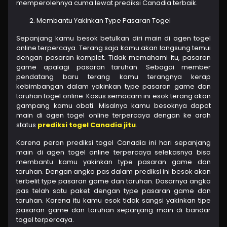
memperolehnya cuma lewat prediksi Canadia terbaik.
Membantu Yakinkan Type Pasaran Togel
Sepanjang kamu besok betulkan diri main di agen togel
online terpercaya. Terang saja kamu akan langsung temui
dengan pasaran komplet. Tidak memahami itu, pasaran
game apalagi pasaran taruhan. Sebagai member
pendatang baru terang kamu terangnya kerap
kebimbangan dalam yakinkan type pasaran game dan
taruhan togel online. Kasus semacam ini esok terang akan
gampang kamu obati. Misalnya kamu besoknya dapat
main di agen togel online terpercaya dengan ke arah
status
prediksi
togel Canadia jitu
.
Karena peran prediksi togel Canadia ini hari sepanjang
main di agen togel online terpercaya selekasnya bisa
membantu kamu yakinkan type pasaran game dan
taruhan. Dengan angka pas dalam prediksi ini besok akan
terbelit type pasaran game dan taruhan. Dasarnya angka
pas telah satu paket dengan type pasaran game dan
taruhan. Karena itu kamu esok tidak sangsi yakinkan tipe
pasaran game dan taruhan sepanjang main di bandar
togel terpercaya.