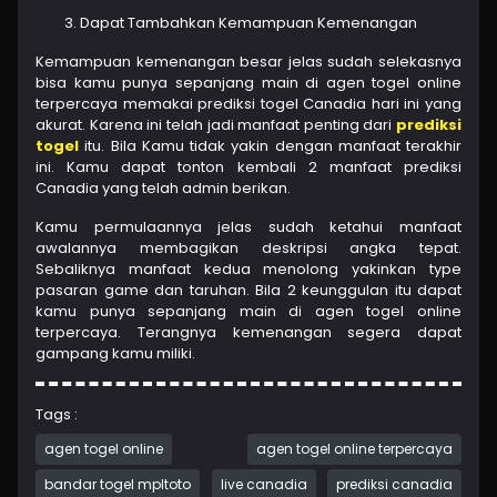
Dapat Tambahkan Kemampuan Kemenangan
Kemampuan kemenangan besar jelas sudah selekasnya
bisa kamu punya sepanjang main di agen togel online
terpercaya memakai prediksi togel Canadia hari ini yang
akurat. Karena ini telah jadi manfaat penting dari
prediksi
togel
itu. Bila Kamu tidak yakin dengan manfaat terakhir
ini. Kamu dapat tonton kembali 2 manfaat prediksi
Canadia yang telah admin berikan.
Kamu permulaannya jelas sudah ketahui manfaat
awalannya membagikan deskripsi angka tepat.
Sebaliknya manfaat kedua menolong yakinkan type
pasaran game dan taruhan. Bila 2 keunggulan itu dapat
kamu punya sepanjang main di agen togel online
terpercaya. Terangnya kemenangan segera dapat
gampang kamu miliki.
Tags :
agen togel online
agen togel online terpercaya
bandar togel mpltoto
live canadia
prediksi canadia