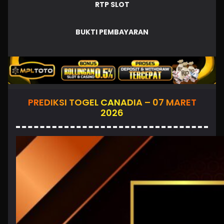
RTP SLOT
BUKTI PEMBAYARAN
PREDIKSI TOGEL CANADIA – 07 MARET
2026