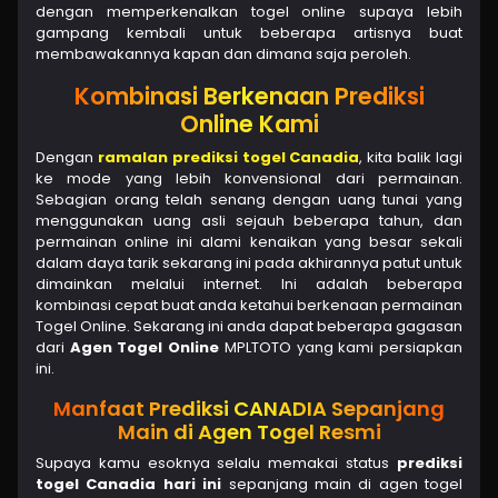
dengan memperkenalkan togel online supaya lebih
gampang kembali untuk beberapa artisnya buat
membawakannya kapan dan dimana saja peroleh.
Kombinasi Berkenaan Prediksi
Online Kami
Dengan
ramalan
prediksi
togel Canadia
, kita balik lagi
ke mode yang lebih konvensional dari permainan.
Sebagian orang telah senang dengan uang tunai yang
menggunakan uang asli sejauh beberapa tahun, dan
permainan online ini alami kenaikan yang besar sekali
dalam daya tarik sekarang ini pada akhirannya patut untuk
dimainkan melalui internet. Ini adalah beberapa
kombinasi cepat buat anda ketahui berkenaan permainan
Togel Online. Sekarang ini anda dapat beberapa gagasan
dari
Agen
Togel Online
MPLTOTO yang kami persiapkan
ini.
Manfaat Prediksi
CANADIA
Sepanjang
Main di Agen Togel Resmi
Supaya kamu esoknya selalu memakai status
prediksi
togel
Canadia hari ini
sepanjang main di agen togel