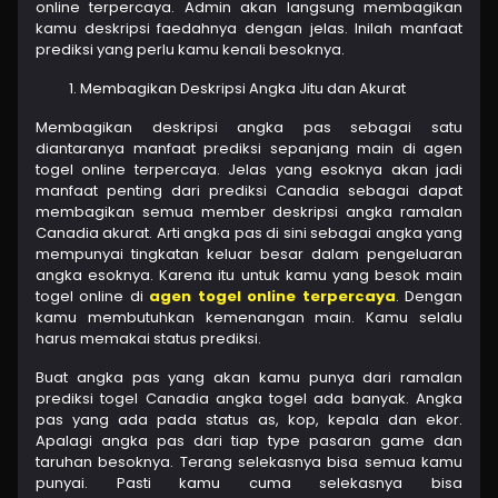
online terpercaya. Admin akan langsung membagikan
kamu deskripsi faedahnya dengan jelas. Inilah manfaat
prediksi yang perlu kamu kenali besoknya.
Membagikan Deskripsi Angka Jitu dan Akurat
Membagikan deskripsi angka pas sebagai satu
diantaranya manfaat prediksi sepanjang main di agen
togel online terpercaya. Jelas yang esoknya akan jadi
manfaat penting dari prediksi Canadia sebagai dapat
membagikan semua member deskripsi angka ramalan
Canadia akurat. Arti angka pas di sini sebagai angka yang
mempunyai tingkatan keluar besar dalam pengeluaran
angka esoknya. Karena itu untuk kamu yang besok main
togel online di
agen togel online terpercaya
. Dengan
kamu membutuhkan kemenangan main. Kamu selalu
harus memakai status prediksi.
Buat angka pas yang akan kamu punya dari ramalan
prediksi togel Canadia angka togel ada banyak. Angka
pas yang ada pada status as, kop, kepala dan ekor.
Apalagi angka pas dari tiap type pasaran game dan
taruhan besoknya. Terang selekasnya bisa semua kamu
punyai. Pasti kamu cuma selekasnya bisa