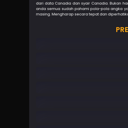
dari data Canadia dan syair Canadia. Bukan han
anda semua sudah pahami pola-pola angka yang
masing. Mengharap secara tepat dan diperhatikan
PRE