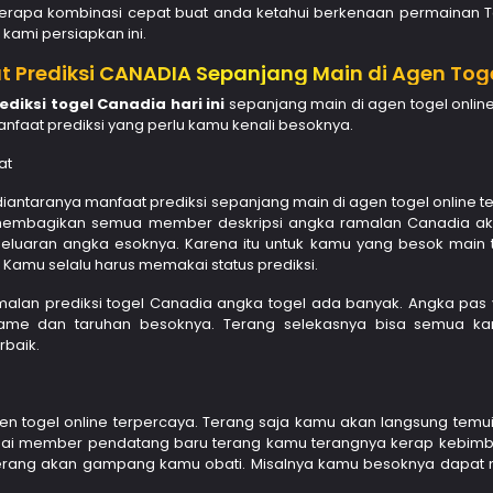
beberapa kombinasi cepat buat anda ketahui berkenaan permainan 
ami persiapkan ini.
 Prediksi
CANADIA
Sepanjang Main di Agen Tog
ediksi togel
Canadia hari ini
sepanjang main di agen togel onli
anfaat prediksi yang perlu kamu kenali besoknya.
at
antaranya manfaat prediksi sepanjang main di agen togel online t
 membagikan semua member deskripsi angka ramalan Canadia akura
luaran angka esoknya. Karena itu untuk kamu yang besok main t
mu selalu harus memakai status prediksi.
alan prediksi togel Canadia angka togel ada banyak. Angka pas y
game dan taruhan besoknya. Terang selekasnya bisa semua ka
rbaik.
en togel online terpercaya. Terang saja kamu akan langsung tem
gai member pendatang baru terang kamu terangnya kerap kebim
 terang akan gampang kamu obati. Misalnya kamu besoknya dapat m