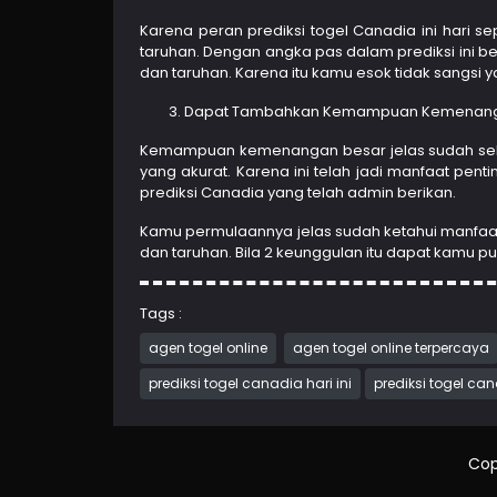
Karena peran prediksi togel Canadia ini hari
taruhan. Dengan angka pas dalam prediksi ini b
dan taruhan. Karena itu kamu esok tidak sangsi 
Dapat Tambahkan Kemampuan Kemenan
Kemampuan kemenangan besar jelas sudah selek
yang akurat. Karena ini telah jadi manfaat penti
prediksi Canadia yang telah admin berikan.
Kamu permulaannya jelas sudah ketahui manfaa
dan taruhan. Bila 2 keunggulan itu dapat kamu 
Tags :
agen togel online
agen togel online terpercaya
prediksi togel canadia hari ini
prediksi togel can
Cop