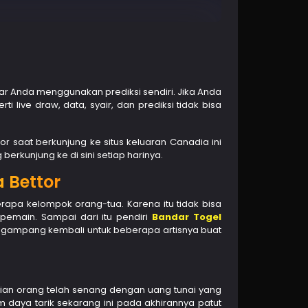
gar Anda menggunakan prediksi sendiri. Jika Anda
 live draw, data, syair, dan prediksi tidak bisa
or saat berkunjung ke situs keluaran Canadia ini
rkunjung ke di sini setiap harinya.
 Bettor
rapa kelompok orang-tua. Karena itu tidak bisa
 pemain. Sampai dari itu pendiri
Bandar Togel
 gampang kembali untuk beberapa artisnya buat
agian orang telah senang dengan uang tunai yang
 daya tarik sekarang ini pada akhirannya patut