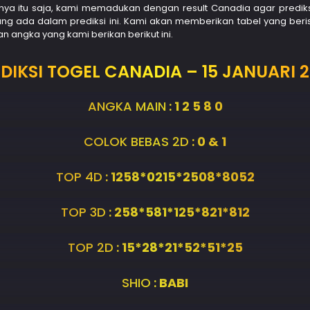
ya itu saja, kami memadukan dengan result Canadia agar prediksi 
 ada dalam prediksi ini. Kami akan memberikan tabel yang beri
 angka yang kami berikan berikut ini.
DIKSI TOGEL CANADIA – 15 JANUARI 
ANGKA MAIN
:
1 2 5 8 0
COLOK BEBAS 2D
:
0 & 1
TOP 4D
:
1258*0215*2508*8052
TOP 3D
:
258*581*125*821*812
TOP 2D
:
15*28*21*52*51*25
SHIO
:
BABI