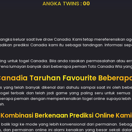
ANGKA TWINS
:
00
☆☆☆
Prediksi Togel MPLTOTO
☆☆☆
h angka keluar saat live draw Canadia. Kami tetap mereferensikan a
an prediksi Canadia kami itu sebagai tandingan. Informasi seperti
nting untuk togel Canadia. Bila anda rasakan permasalahan atau err
arena lumayan banyak dari beberapa pemain Toto Canadia Wla yang be
Canadia Taruhan Favourite Beberapa
 yang telah banyak dikenal dari dahulu sampai saat ini oleh bebe
togel terbaik dan telah jadi game yang paling seru untuk semua
berapa pemain dengan memperkenalkan togel online supaya lebih
eh.
Kombinasi Berkenaan Prediksi Online Kami
ta balik lagi ke mode yang lebih konvensional dari permainan. Seb
dan permainan online ini alami kenaikan yang besar sekali dalam