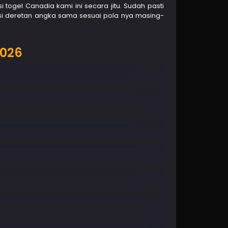
togel Canadia kami ini secara jitu. Sudah pasti
si deretan angka sama sesuai pola nya masing-
2026