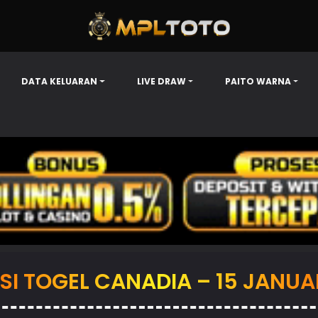
DATA KELUARAN
LIVE DRAW
PAITO WARNA
SI TOGEL CANADIA – 15 JANUA