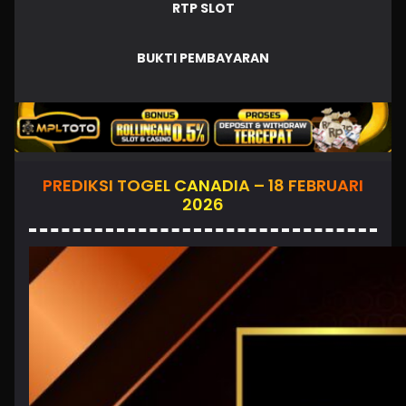
RTP SLOT
BUKTI PEMBAYARAN
PREDIKSI TOGEL CANADIA – 18 FEBRUARI
2026