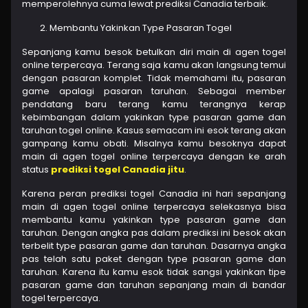
memperolehnya cuma lewat prediksi Canadia terbaik.
Membantu Yakinkan Type Pasaran Togel
Sepanjang kamu besok betulkan diri main di agen togel
online terpercaya. Terang saja kamu akan langsung temui
dengan pasaran komplet. Tidak memahami itu, pasaran
game apalagi pasaran taruhan. Sebagai member
pendatang baru terang kamu terangnya kerap
kebimbangan dalam yakinkan type pasaran game dan
taruhan togel online. Kasus semacam ini esok terang akan
gampang kamu obati. Misalnya kamu besoknya dapat
main di agen togel online terpercaya dengan ke arah
status
prediksi
togel Canadia jitu
.
Karena peran prediksi togel Canadia ini hari sepanjang
main di agen togel online terpercaya selekasnya bisa
membantu kamu yakinkan type pasaran game dan
taruhan. Dengan angka pas dalam prediksi ini besok akan
terbelit type pasaran game dan taruhan. Dasarnya angka
pas telah satu paket dengan type pasaran game dan
taruhan. Karena itu kamu esok tidak sangsi yakinkan tipe
pasaran game dan taruhan sepanjang main di bandar
togel terpercaya.