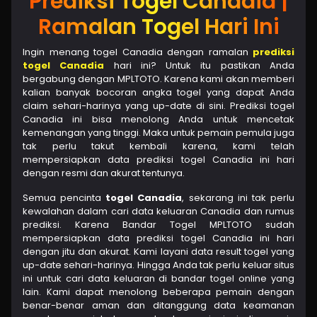
Prediksi Togel Canadia |
Ramalan Togel Hari Ini
Ingin menang togel Canadia dengan ramalan
prediksi
togel Canadia
hari ini? Untuk itu pastikan Anda
bergabung dengan MPLTOTO. Karena kami akan memberi
kalian banyak bocoran angka togel yang dapat Anda
claim sehari-harinya yang up-date di sini. Prediksi togel
Canadia ini bisa menolong Anda untuk mencetak
kemenangan yang tinggi. Maka untuk pemain pemula juga
tak perlu takut kembali karena, kami telah
mempersiapkan data prediksi togel Canadia ini hari
dengan resmi dan akurat tentunya.
Semua pencinta
togel Canadia
, sekarang ini tak perlu
kewalahan dalam cari data keluaran Canadia dan rumus
prediksi. Karena Bandar Togel MPLTOTO sudah
mempersiapkan data prediksi togel Canadia ini hari
dengan jitu dan akurat. Kami layani data result togel yang
up-date sehari-harinya. Hingga Anda tak perlu keluar situs
ini untuk cari data keluaran di bandar togel online yang
lain. Kami dapat menolong beberapa pemain dengan
benar-benar aman dan ditanggung data keamanan