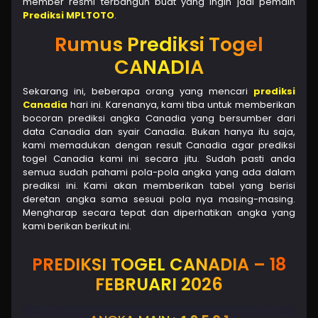
member resmi terbangun buat yang ingin jadi pemain
Prediksi
MPLTOTO
.
Rumus Prediksi Togel
CANADIA
Sekarang ini, beberapa orang yang mencari
prediksi
Canadia
hari ini. Karenanya, kami tiba untuk memberikan
bocoran prediksi angka Canadia yang bersumber dari
data Canadia dan syair Canadia. Bukan hanya itu saja,
kami memadukan dengan result Canadia agar prediksi
togel Canadia kami ini secara jitu. Sudah pasti anda
semua sudah pahami pola-pola angka yang ada dalam
prediksi ini. Kami akan memberikan tabel yang berisi
deretan angka sama sesuai pola nya masing-masing.
Mengharap secara tepat dan diperhatikan angka yang
kami berikan berikut ini.
PREDIKSI TOGEL CANADIA – 18
FEBRUARI 2026