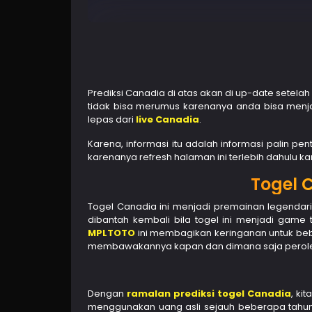
Prediksi Canadia di atas akan di up-date setela
tidak bisa merumus karenanya anda bisa menjadik
lepas dari
live Canadia
.
Karena, informasi itu adalah informasi palin pe
karenanya refresh halaman ini terlebih dahulu k
Togel 
Togel Canadia ini menjadi premainan legendaris
dibantah kembali bila togel ini menjadi game 
MPLTOTO
ini membagikan keringanan untuk be
membawakannya kapan dan dimana saja perol
Dengan
ramalan
prediksi
togel Canadia
, ki
menggunakan uang asli sejauh beberapa tahun, 