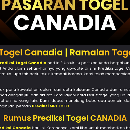
 Togel Canadia | Ramalan Togel
rediksi togel Canadia
hari ini? Untuk itu pastikan Anda berga
Anda claim sehari-harinya yang up-date di sini. Prediksi togel
ula juga tak perlu takut kembali karena, kami telah mempersiapk
i tak perlu kewalahan dalam cari data keluaran Canadia dan rumu
ari dengan jitu dan akurat. Kami layani data result togel yang up-d
r togel online yang lain. Kami dapat menolong beberapa pemain
ngin jadi pemain
Prediksi
MPLTOTO
.
Rumus Prediksi Togel CANADIA
ediksi Canadia
hari ini. Karenanya, kami tiba untuk memberikan