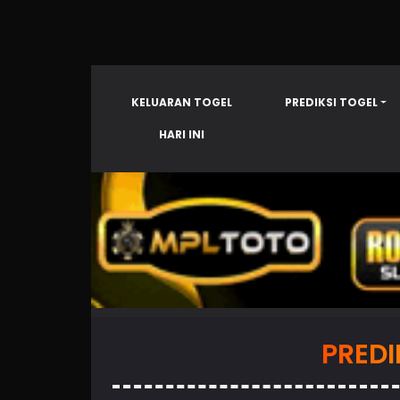
KELUARAN TOGEL
PREDIKSI TOGEL
HARI INI
PREDI