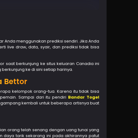
gar Anda menggunakan prediksi sendiri. Jika Anda
 live draw, data, syair, dan prediksi tidak bisa
or saat berkunjung ke situs keluaran Canadia ini
rkunjung ke di sini setiap harinya.
 Bettor
rapa kelompok orang-tua. Karena itu tidak bisa
 pemain. Sampai dari itu pendiri
Bandar Togel
 gampang kembali untuk beberapa artisnya buat
agian orang telah senang dengan uang tunai yang
 daya tarik sekarang ini pada akhirannya patut