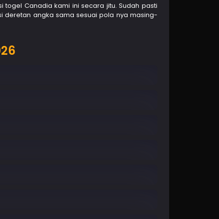
togel Canadia kami ini secara jitu. Sudah pasti
si deretan angka sama sesuai pola nya masing-
026