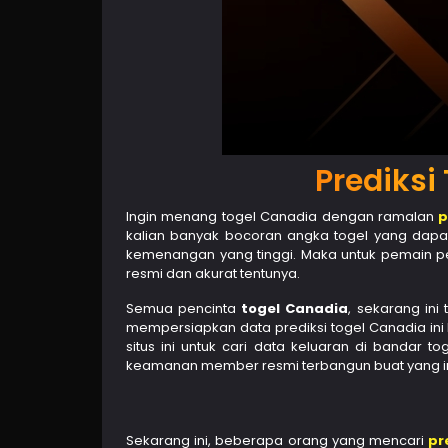
Prediksi
Ingin menang togel Canadia dengan ramalan
p
kalian banyak bocoran angka togel yang dapat 
kemenangan yang tinggi. Maka untuk pemain pem
resmi dan akurat tentunya.
Semua pencinta
togel Canadia
, sekarang in
mempersiapkan data prediksi togel Canadia ini h
situs ini untuk cari data keluaran di banda
keamanan member resmi terbangun buat yang i
Sekarang ini, beberapa orang yang mencari
pr