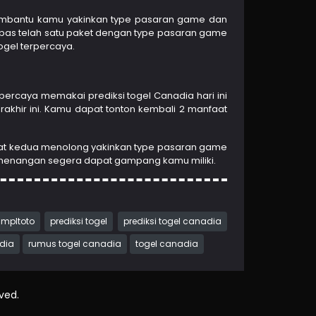
 membantu kamu yakinkan type pasaran game dan
 pas telah satu paket dengan type pasaran game
ogel terpercaya.
rcaya memakai prediksi togel Canadia hari ini
erakhir ini. Kamu dapat tonton kembali 2 manfaat
aat kedua menolong yakinkan type pasaran game
kemenangan segera dapat gampang kamu miliki.
 mpltoto
prediksi togel
prediksi togel canadia
adia
rumus togel canadia
togel canadia
rved.