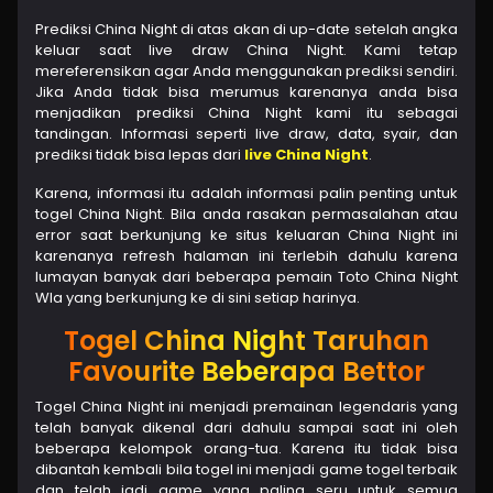
Prediksi China Night di atas akan di up-date setelah angka
keluar saat live draw China Night. Kami tetap
mereferensikan agar Anda menggunakan prediksi sendiri.
Jika Anda tidak bisa merumus karenanya anda bisa
menjadikan prediksi China Night kami itu sebagai
tandingan. Informasi seperti live draw, data, syair, dan
prediksi tidak bisa lepas dari
live China Night
.
Karena, informasi itu adalah informasi palin penting untuk
togel China Night. Bila anda rasakan permasalahan atau
error saat berkunjung ke situs keluaran China Night ini
karenanya refresh halaman ini terlebih dahulu karena
lumayan banyak dari beberapa pemain Toto China Night
Wla yang berkunjung ke di sini setiap harinya.
Togel China Night Taruhan
Favourite Beberapa Bettor
Togel China Night ini menjadi premainan legendaris yang
telah banyak dikenal dari dahulu sampai saat ini oleh
beberapa kelompok orang-tua. Karena itu tidak bisa
dibantah kembali bila togel ini menjadi game togel terbaik
dan telah jadi game yang paling seru untuk semua