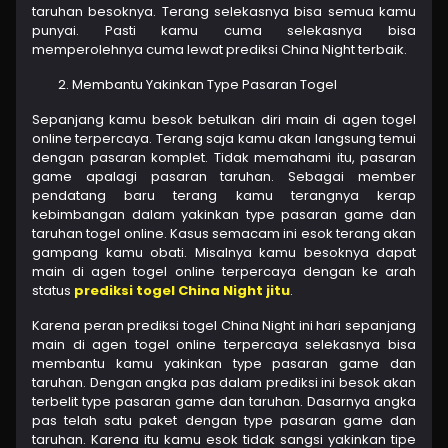
taruhan besoknya. Terang selekasnya bisa semua kamu
punyai. Pasti kamu cuma selekasnya bisa
memperolehnya cuma lewat prediksi China Night terbaik.
Membantu Yakinkan Type Pasaran Togel
Sepanjang kamu besok betulkan diri main di agen togel
online terpercaya. Terang saja kamu akan langsung temui
dengan pasaran komplet. Tidak memahami itu, pasaran
game apalagi pasaran taruhan. Sebagai member
pendatang baru terang kamu terangnya kerap
kebimbangan dalam yakinkan type pasaran game dan
taruhan togel online. Kasus semacam ini esok terang akan
gampang kamu obati. Misalnya kamu besoknya dapat
main di agen togel online terpercaya dengan ke arah
status
prediksi
togel China Night jitu
.
Karena peran prediksi togel China Night ini hari sepanjang
main di agen togel online terpercaya selekasnya bisa
membantu kamu yakinkan type pasaran game dan
taruhan. Dengan angka pas dalam prediksi ini besok akan
terbelit type pasaran game dan taruhan. Dasarnya angka
pas telah satu paket dengan type pasaran game dan
taruhan. Karena itu kamu esok tidak sangsi yakinkan tipe