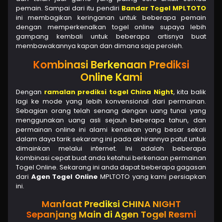
pemain. Sampai dari itu pendiri
Bandar Togel MPLTOTO
ini membagikan keringanan untuk beberapa pemain
dengan memperkenalkan togel online supaya lebih
gampang kembali untuk beberapa artisnya buat
membawakannya kapan dan dimana saja peroleh.
Kombinasi Berkenaan Prediksi
Online Kami
Dengan
ramalan
prediksi
togel China Night
, kita balik
lagi ke mode yang lebih konvensional dari permainan.
Sebagian orang telah senang dengan uang tunai yang
menggunakan uang asli sejauh beberapa tahun, dan
permainan online ini alami kenaikan yang besar sekali
dalam daya tarik sekarang ini pada akhirannya patut untuk
dimainkan melalui internet. Ini adalah beberapa
kombinasi cepat buat anda ketahui berkenaan permainan
Togel Online. Sekarang ini anda dapat beberapa gagasan
dari
Agen
Togel Online
MPLTOTO yang kami persiapkan
ini.
Manfaat Prediksi
CHINA NIGHT
Sepanjang Main di Agen Togel Resmi