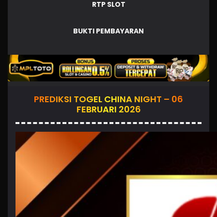
RTP SLOT
BUKTI PEMBAYARAN
PREDIKSI TOGEL CHINA NIGHT – 06
FEBRUARI 2026