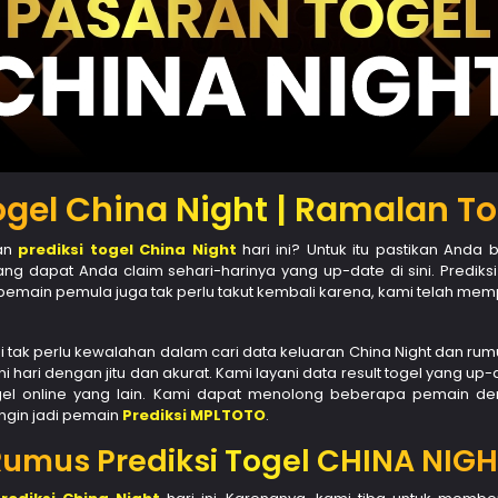
ogel China Night | Ramalan Tog
lan
prediksi togel China Night
hari ini? Untuk itu pastikan And
 dapat Anda claim sehari-harinya yang up-date di sini. Prediksi 
ain pemula juga tak perlu takut kembali karena, kami telah memper
ni tak perlu kewalahan dalam cari data keluaran China Night dan r
i hari dengan jitu dan akurat. Kami layani data result togel yang up-
r togel online yang lain. Kami dapat menolong beberapa pemain
ngin jadi pemain
Prediksi
MPLTOTO
.
umus Prediksi Togel CHINA NIG