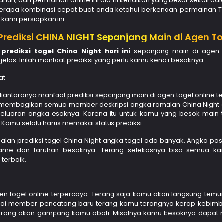
un, dan permainan online ini alami kenaikan yang besar sekali dala
beberapa kombinasi cepat buat anda ketahui berkenaan permainan 
ami persiapkan ini.
Prediksi
CHINA NIGHT
Sepanjang Main di Agen To
s
prediksi togel
China Night hari ini
sepanjang main di agen t
as. Inilah manfaat prediksi yang perlu kamu kenali besoknya.
at
antaranya manfaat prediksi sepanjang main di agen togel online t
t membagikan semua member deskripsi angka ramalan China Night ak
luaran angka esoknya. Karena itu untuk kamu yang besok main t
mu selalu harus memakai status prediksi.
an prediksi togel China Night angka togel ada banyak. Angka pas 
game dan taruhan besoknya. Terang selekasnya bisa semua ka
terbaik.
en togel online terpercaya. Terang saja kamu akan langsung tem
gai member pendatang baru terang kamu terangnya kerap kebim
 terang akan gampang kamu obati. Misalnya kamu besoknya dapat m