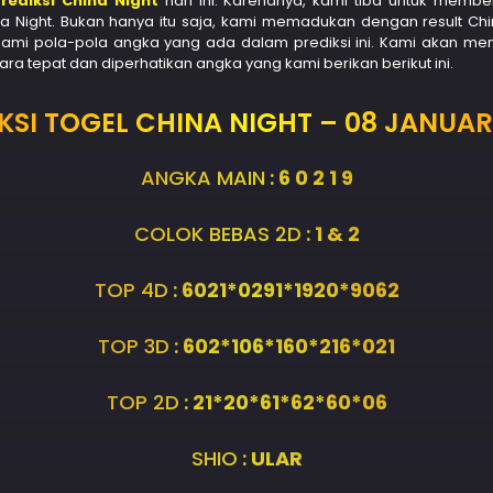
rediksi China Night
hari ini. Karenanya, kami tiba untuk membe
a Night. Bukan hanya itu saja, kami memadukan dengan result China
hami pola-pola angka yang ada dalam prediksi ini. Kami akan me
a tepat dan diperhatikan angka yang kami berikan berikut ini.
KSI TOGEL CHINA NIGHT – 08 JANUAR
ANGKA MAIN
:
6 0 2 1 9
COLOK BEBAS 2D
:
1 & 2
TOP 4D
:
6021*0291*1920*9062
TOP 3D
:
602*106*160*216*021
TOP 2D
:
21*20*61*62*60*06
SHIO
:
ULAR