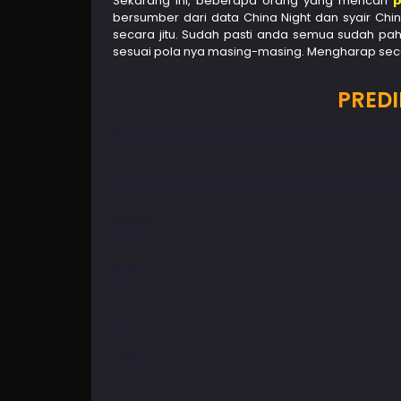
Sekarang ini, beberapa orang yang mencari
p
bersumber dari data China Night dan syair Chin
secara jitu. Sudah pasti anda semua sudah pa
sesuai pola nya masing-masing. Mengharap secar
PREDI