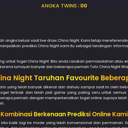
ANGKA TWINS
:
00
☆☆☆
Prediksi Togel MPLTOTO
☆☆☆
elah angka keluar saat live draw China Night. Kami tetap mereferens
adikan prediksi China Night kami itu sebagai tandingan. Informasi s
ting untuk togel China Night. Bila anda rasakan permasalahan atau er
u karena lumayan banyak dari beberapa pemain Toto China Night Wla y
ina Night Taruhan Favourite Bebera
ris yang telah banyak dikenal dari dahulu sampai saat ini oleh be
togel terbaik dan telah jadi game yang paling seru untuk semua
berapa pemain dengan memperkenalkan togel online supaya lebih
eh.
Kombinasi Berkenaan Prediksi Online Kami
, kita balik lagi ke mode yang lebih konvensional dari permainan