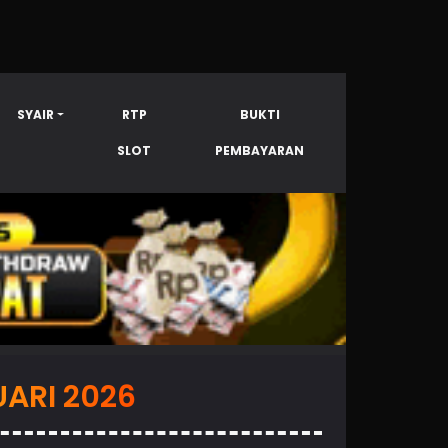
SYAIR
RTP
BUKTI
SLOT
PEMBAYARAN
UARI 2026