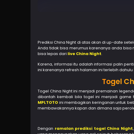
Prediksi China Night di atas akan di up-date set
Anda tidak bisa merumus karenanya anda bisa menj
bisa lepas dari
live China Night
.
Karena, informasi itu adalah informasi palin pen
ini karenanya refresh halaman ini terlebih dahul
Togel Ch
Togel China Night ini menjadi premainan legenda
dibantah kembali bila togel ini menjadi game 
MPLTOTO
ini membagikan keringanan untuk be
membawakannya kapan dan dimana saja perol
Dengan
ramalan
prediksi
togel China Night