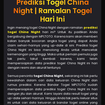
Prediksi Togel China
Night | Ramalan Togel
Hari Ini
Ingin menang togel China Night dengan ramalan
prediksi
togel China Night
hari ini? Untuk itu pastikan Anda
bergabung dengan MPLTOTO. Karena kami akan memberi
kalian banyak bocoran angka togel yang dapat Anda
claim sehari-harinya yang up-date di sini. Prediksi togel
China Night ini bisa menolong Anda untuk mencetak
kemenangan yang tinggi. Maka untuk pemain pemula juga
tak perlu takut kembali karena, kami telah
mempersiapkan data prediksi togel China Night ini hari
dengan resmi dan akurat tentunya.
Semua pencinta
togel China Night
, sekarang ini tak perlu
kewalahan dalam cari data keluaran China Night dan
rumus prediksi. Karena Bandar Togel MPLTOTO sudah
mempersiapkan data prediksi togel China Night ini hari
dengan jitu dan akurat. Kami layani data result togel yang
up-date sehari-harinya. Hingga Anda tak perlu keluar situs
ini untuk cari data keluaran di bandar togel online yang