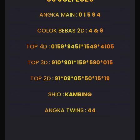
ANGKA MAIN
:
0 1 5 9 4
COLOK BEBAS 2D
:
4 & 9
TOP 4D
:
0159*9451*1549*4105
TOP 3D
:
910*901*159*590*015
TOP 2D
:
91*09*05*50*15*19
SHIO
:
KAMBING
ANGKA TWINS
:
44
☆☆☆
Prediksi Togel MPLTOTO
☆☆☆