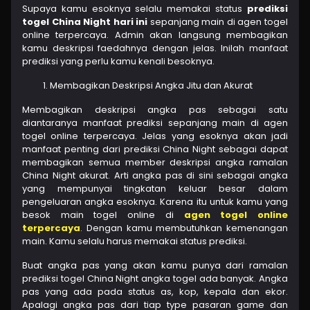
Supaya kamu esoknya selalu memakai status
prediksi
togel
China Night hari ini
sepanjang main di agen togel
online terpercaya. Admin akan langsung membagikan
kamu deskripsi faedahnya dengan jelas. Inilah manfaat
prediksi yang perlu kamu kenali besoknya.
Membagikan Deskripsi Angka Jitu dan Akurat
Membagikan deskripsi angka pas sebagai satu
diantaranya manfaat prediksi sepanjang main di agen
togel online terpercaya. Jelas yang esoknya akan jadi
manfaat penting dari prediksi China Night sebagai dapat
membagikan semua member deskripsi angka ramalan
China Night akurat. Arti angka pas di sini sebagai angka
yang mempunyai tingkatan keluar besar dalam
pengeluaran angka esoknya. Karena itu untuk kamu yang
besok main togel online di
agen togel online
terpercaya
. Dengan kamu membutuhkan kemenangan
main. Kamu selalu harus memakai status prediksi.
Buat angka pas yang akan kamu punya dari ramalan
prediksi togel China Night angka togel ada banyak. Angka
pas yang ada pada status as, kop, kepala dan ekor.
Apalagi angka pas dari tiap type pasaran game dan