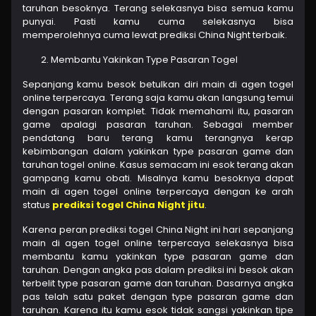
taruhan besoknya. Terang selekasnya bisa semua kamu
punyai. Pasti kamu cuma selekasnya bisa
memperolehnya cuma lewat prediksi China Night terbaik.
Membantu Yakinkan Type Pasaran Togel
Sepanjang kamu besok betulkan diri main di agen togel
online terpercaya. Terang saja kamu akan langsung temui
dengan pasaran komplet. Tidak memahami itu, pasaran
game apalagi pasaran taruhan. Sebagai member
pendatang baru terang kamu terangnya kerap
kebimbangan dalam yakinkan type pasaran game dan
taruhan togel online. Kasus semacam ini esok terang akan
gampang kamu obati. Misalnya kamu besoknya dapat
main di agen togel online terpercaya dengan ke arah
status
prediksi
togel China Night jitu
.
Karena peran prediksi togel China Night ini hari sepanjang
main di agen togel online terpercaya selekasnya bisa
membantu kamu yakinkan type pasaran game dan
taruhan. Dengan angka pas dalam prediksi ini besok akan
terbelit type pasaran game dan taruhan. Dasarnya angka
pas telah satu paket dengan type pasaran game dan
taruhan. Karena itu kamu esok tidak sangsi yakinkan tipe