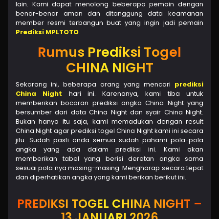
lain. Kami dapat menolong beberapa pemain dengan
benar-benar aman dan ditanggung data keamanan
member resmi terbangun buat yang ingin jadi pemain
Prediksi
MPLTOTO
.
Rumus Prediksi Togel
CHINA NIGHT
Sekarang ini, beberapa orang yang mencari
prediksi
China Night
hari ini. Karenanya, kami tiba untuk
memberikan bocoran prediksi angka China Night yang
bersumber dari data China Night dan syair China Night.
Bukan hanya itu saja, kami memadukan dengan result
China Night agar prediksi togel China Night kami ini secara
jitu. Sudah pasti anda semua sudah pahami pola-pola
angka yang ada dalam prediksi ini. Kami akan
memberikan tabel yang berisi deretan angka sama
sesuai pola nya masing-masing. Mengharap secara tepat
dan diperhatikan angka yang kami berikan berikut ini.
PREDIKSI TOGEL CHINA NIGHT –
13 JANUARI 2026