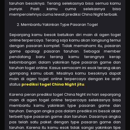
taruhan besoknya. Terang selekasnya bisa semua kamu
punyai. Pasti kamu cuma selekasnya bisa
memperolehnya cuma lewat prediksi China Night terbaik.
Membantu Yakinkan Type Pasaran Togel
Sepanjang kamu besok betulkan diri main di agen togel
online terpercaya. Terang saja kamu akan langsung temui
dengan pasaran komplet. Tidak memahami itu, pasaran
game apalagi pasaran taruhan. Sebagai member
pendatang baru terang kamu terangnya kerap
kebimbangan dalam yakinkan type pasaran game dan
taruhan togel online. Kasus semacam ini esok terang akan
gampang kamu obati. Misalnya kamu besoknya dapat
main di agen togel online terpercaya dengan ke arah
status
prediksi
togel China Night jitu
.
Karena peran prediksi togel China Night ini hari sepanjang
main di agen togel online terpercaya selekasnya bisa
membantu kamu yakinkan type pasaran game dan
taruhan. Dengan angka pas dalam prediksi ini besok akan
terbelit type pasaran game dan taruhan. Dasarnya angka
pas telah satu paket dengan type pasaran game dan
taruhan. Karena itu kamu esok tidak sangsi yakinkan tipe