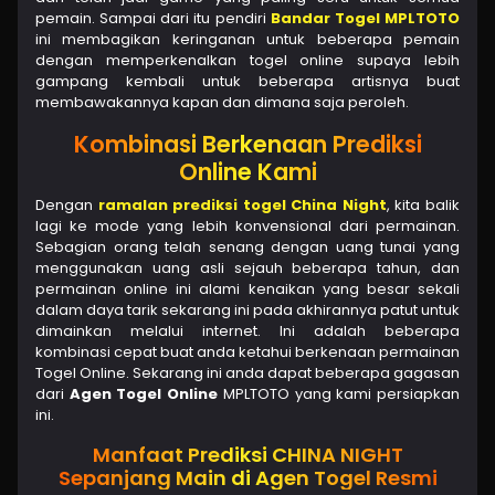
pemain. Sampai dari itu pendiri
Bandar Togel MPLTOTO
ini membagikan keringanan untuk beberapa pemain
dengan memperkenalkan togel online supaya lebih
gampang kembali untuk beberapa artisnya buat
membawakannya kapan dan dimana saja peroleh.
Kombinasi Berkenaan Prediksi
Online Kami
Dengan
ramalan
prediksi
togel China Night
, kita balik
lagi ke mode yang lebih konvensional dari permainan.
Sebagian orang telah senang dengan uang tunai yang
menggunakan uang asli sejauh beberapa tahun, dan
permainan online ini alami kenaikan yang besar sekali
dalam daya tarik sekarang ini pada akhirannya patut untuk
dimainkan melalui internet. Ini adalah beberapa
kombinasi cepat buat anda ketahui berkenaan permainan
Togel Online. Sekarang ini anda dapat beberapa gagasan
dari
Agen
Togel Online
MPLTOTO yang kami persiapkan
ini.
Manfaat Prediksi
CHINA NIGHT
Sepanjang Main di Agen Togel Resmi