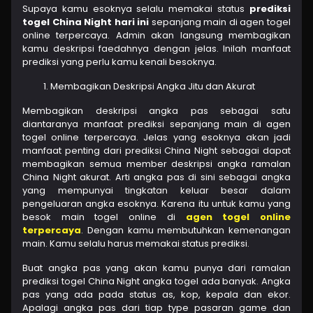
Supaya kamu esoknya selalu memakai status
prediksi
togel
China Night hari ini
sepanjang main di agen togel
online terpercaya. Admin akan langsung membagikan
kamu deskripsi faedahnya dengan jelas. Inilah manfaat
prediksi yang perlu kamu kenali besoknya.
Membagikan Deskripsi Angka Jitu dan Akurat
Membagikan deskripsi angka pas sebagai satu
diantaranya manfaat prediksi sepanjang main di agen
togel online terpercaya. Jelas yang esoknya akan jadi
manfaat penting dari prediksi China Night sebagai dapat
membagikan semua member deskripsi angka ramalan
China Night akurat. Arti angka pas di sini sebagai angka
yang mempunyai tingkatan keluar besar dalam
pengeluaran angka esoknya. Karena itu untuk kamu yang
besok main togel online di
agen togel online
terpercaya
. Dengan kamu membutuhkan kemenangan
main. Kamu selalu harus memakai status prediksi.
Buat angka pas yang akan kamu punya dari ramalan
prediksi togel China Night angka togel ada banyak. Angka
pas yang ada pada status as, kop, kepala dan ekor.
Apalagi angka pas dari tiap type pasaran game dan