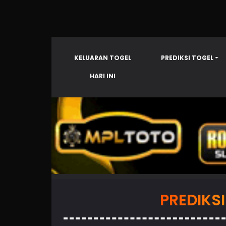
KELUARAN TOGEL
PREDIKSI TOGEL
HARI INI
PREDIKSI