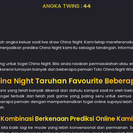
ANGKA TWINS
:
44
☆☆☆
Prediksi Togel MPLTOTO
☆☆☆
elah angka keluar saat live draw China Night. Kami tetap mereferens
adikan prediksi China Night kami itu sebagai tandingan. Informasi s
ting untuk togel China Night. Bila anda rasakan permasalahan atau er
u karena lumayan banyak dari beberapa pemain Toto China Night Wla y
ina Night Taruhan Favourite Bebera
ris yang telah banyak dikenal dari dahulu sampai saat ini oleh be
togel terbaik dan telah jadi game yang paling seru untuk semua
berapa pemain dengan memperkenalkan togel online supaya lebih
eh.
Kombinasi Berkenaan Prediksi Online Kami
, kita balik lagi ke mode yang lebih konvensional dari permainan