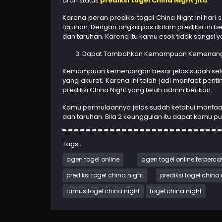
arah status
prediksi
togel China Night jitu
.
Karena peran prediksi togel China Night ini ha
taruhan. Dengan angka pas dalam prediksi ini b
dan taruhan. Karena itu kamu esok tidak sangsi 
Dapat Tambahkan Kemampuan Kemenan
Kemampuan kemenangan besar jelas sudah selekas
yang akurat. Karena ini telah jadi manfaat penti
prediksi China Night yang telah admin berikan.
Kamu permulaannya jelas sudah ketahui manfaa
dan taruhan. Bila 2 keunggulan itu dapat kamu 
Tags :
agen togel online
agen togel online terperc
prediksi togel china night
prediksi togel china n
rumus togel china night
togel china night