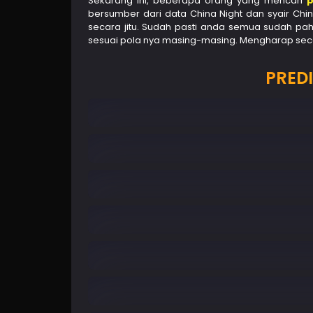
Sekarang ini, beberapa orang yang mencari
p
bersumber dari data China Night dan syair Chin
secara jitu. Sudah pasti anda semua sudah pa
sesuai pola nya masing-masing. Mengharap secar
PREDI