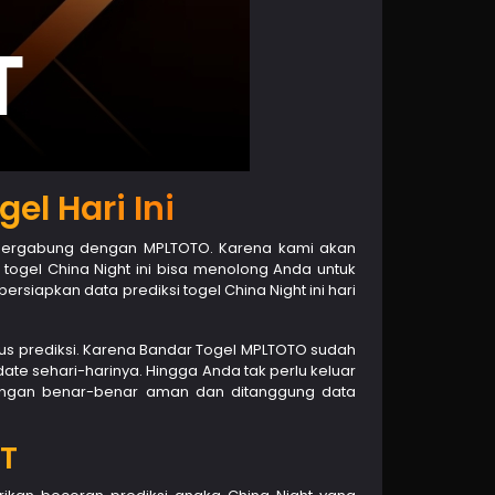
el Hari Ini
a bergabung dengan MPLTOTO. Karena kami akan
togel China Night ini bisa menolong Anda untuk
siapkan data prediksi togel China Night ini hari
umus prediksi. Karena Bandar Togel MPLTOTO sudah
date sehari-harinya. Hingga Anda tak perlu keluar
 dengan benar-benar aman dan ditanggung data
HT