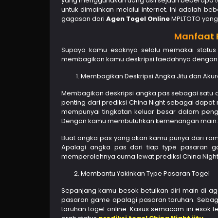
yang menggunakan uang asli sejauh beberapa tah
untuk dimainkan melalui internet. Ini adalah 
gagasan dari
Agen
Togel Online
MPLTOTO yang k
Manfaat 
Supaya kamu esoknya selalu memakai statu
membagikan kamu deskripsi faedahnya dengan jel
Membagikan Deskripsi Angka Jitu dan Akur
Membagikan deskripsi angka pas sebagai satu di
penting dari prediksi China Night sebagai dapa
mempunyai tingkatan keluar besar dalam penge
Dengan kamu membutuhkan kemenangan main. Ka
Buat angka pas yang akan kamu punya dari ramal
Apalagi angka pas dari tiap type pasaran 
memperolehnya cuma lewat prediksi China Night 
Membantu Yakinkan Type Pasaran Togel
Sepanjang kamu besok betulkan diri main di ag
pasaran game apalagi pasaran taruhan. Seba
taruhan togel online. Kasus semacam ini esok