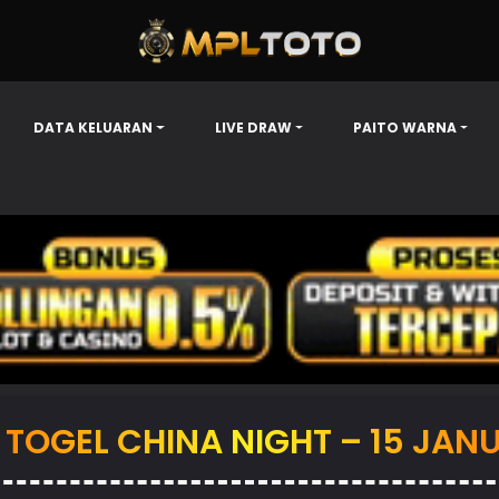
DATA KELUARAN
LIVE DRAW
PAITO WARNA
 TOGEL CHINA NIGHT – 15 JAN