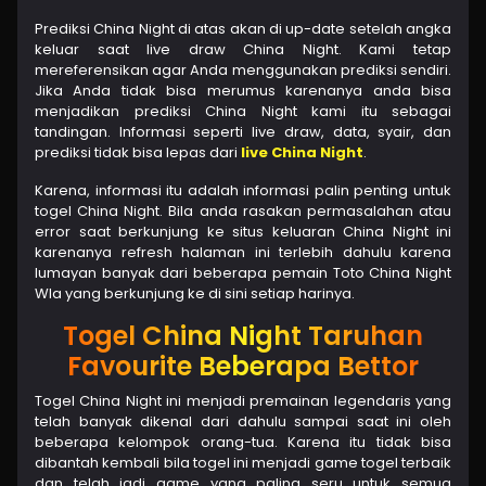
Prediksi China Night di atas akan di up-date setelah angka
keluar saat live draw China Night. Kami tetap
mereferensikan agar Anda menggunakan prediksi sendiri.
Jika Anda tidak bisa merumus karenanya anda bisa
menjadikan prediksi China Night kami itu sebagai
tandingan. Informasi seperti live draw, data, syair, dan
prediksi tidak bisa lepas dari
live China Night
.
Karena, informasi itu adalah informasi palin penting untuk
togel China Night. Bila anda rasakan permasalahan atau
error saat berkunjung ke situs keluaran China Night ini
karenanya refresh halaman ini terlebih dahulu karena
lumayan banyak dari beberapa pemain Toto China Night
Wla yang berkunjung ke di sini setiap harinya.
Togel China Night Taruhan
Favourite Beberapa Bettor
Togel China Night ini menjadi premainan legendaris yang
telah banyak dikenal dari dahulu sampai saat ini oleh
beberapa kelompok orang-tua. Karena itu tidak bisa
dibantah kembali bila togel ini menjadi game togel terbaik
dan telah jadi game yang paling seru untuk semua