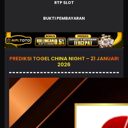
RTP SLOT
BUKTI PEMBAYARAN
PREDIKSI TOGEL CHINA NIGHT – 21 JANUARI
2026