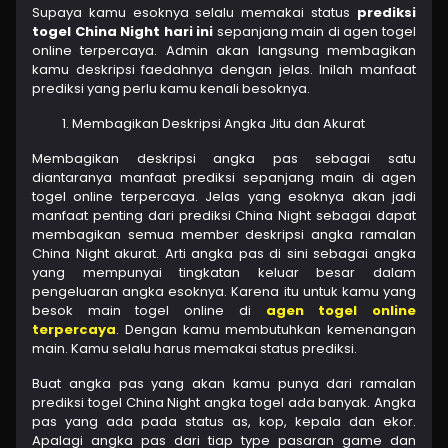
Supaya kamu esoknya selalu memakai status
prediksi
togel
China Night hari ini
sepanjang main di agen togel
online terpercaya. Admin akan langsung membagikan
kamu deskripsi faedahnya dengan jelas. Inilah manfaat
prediksi yang perlu kamu kenali besoknya.
Membagikan Deskripsi Angka Jitu dan Akurat
Membagikan deskripsi angka pas sebagai satu
diantaranya manfaat prediksi sepanjang main di agen
togel online terpercaya. Jelas yang esoknya akan jadi
manfaat penting dari prediksi China Night sebagai dapat
membagikan semua member deskripsi angka ramalan
China Night akurat. Arti angka pas di sini sebagai angka
yang mempunyai tingkatan keluar besar dalam
pengeluaran angka esoknya. Karena itu untuk kamu yang
besok main togel online di
agen togel online
terpercaya
. Dengan kamu membutuhkan kemenangan
main. Kamu selalu harus memakai status prediksi.
Buat angka pas yang akan kamu punya dari ramalan
prediksi togel China Night angka togel ada banyak. Angka
pas yang ada pada status as, kop, kepala dan ekor.
Apalagi angka pas dari tiap type pasaran game dan