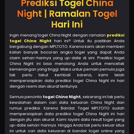
Prediksi Togel China
Night | Ramalan Togel
Hari Ini
Ingin menang togel China Night dengan ramalan
prediksi
togel China Night
hari ini? Untuk itu pastikan Anda
bergabung dengan MPLTOTO. Karena kami akan memberi
kalian banyak bocoran angka togel yang dapat Anda
claim sehari-harinya yang up-date di sini. Prediksi togel
China Night ini bisa menolong Anda untuk mencetak
kemenangan yang tinggi. Maka untuk pemain pemula juga
tak perlu takut kembali karena, kami telah
mempersiapkan data prediksi togel China Night ini hari
dengan resmi dan akurat tentunya.
Semua pencinta
togel China Night
, sekarang ini tak perlu
kewalahan dalam cari data keluaran China Night dan
rumus prediksi. Karena Bandar Togel MPLTOTO sudah
mempersiapkan data prediksi togel China Night ini hari
dengan jitu dan akurat. Kami layani data result togel yang
up-date sehari-harinya. Hingga Anda tak perlu keluar situs
ini untuk cari data keluaran di bandar togel online yang