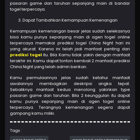
pasaran game dan taruhan sepanjang main di bandar
togel terpercaya.
Dapat Tambahkan Kemampuan Kemenangan
Kemampuan kemenangan besar jelas sudah selekasnya
bisa kamu punya sepanjang main di agen togel online
terpercaya memakai prediksi togel China Night hari ini
yang akurat. Karena ini telah jadi manfaat penting dari
prediksi togel
itu. Bila Kamu tidak yakin dengan manfaat
terakhir ini. Kamu dapat tonton kembali 2 manfaat prediksi
China Night yang telah admin berikan.
Kamu permulaannya jelas sudah ketahui manfaat
awalannya membagikan deskripsi angka tepat.
Sebaliknya manfaat kedua menolong yakinkan type
pasaran game dan taruhan. Bila 2 keunggulan itu dapat
kamu punya sepanjang main di agen togel online
terpercaya. Terangnya kemenangan segera dapat
gampang kamu miliki.
Tags :