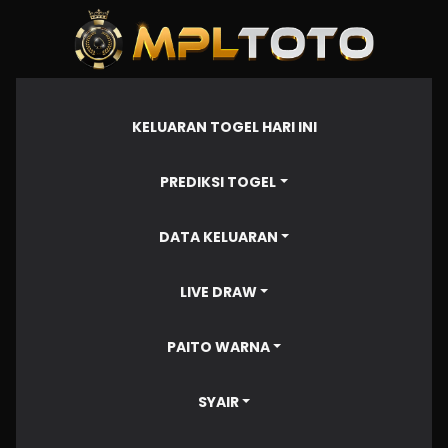
KELUARAN TOGEL HARI INI
PREDIKSI TOGEL
DATA KELUARAN
LIVE DRAW
PAITO WARNA
SYAIR